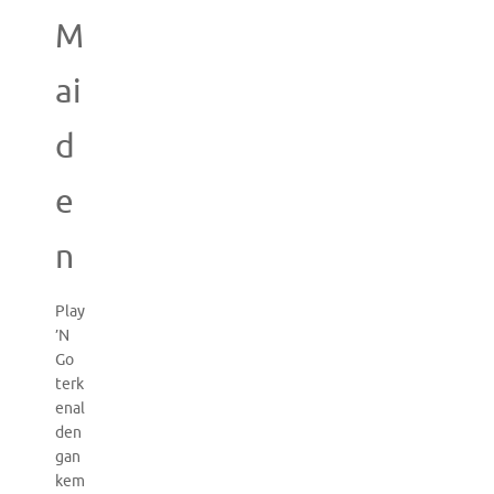
M
ai
d
e
n
Play
’N
Go
terk
enal
den
gan
kem