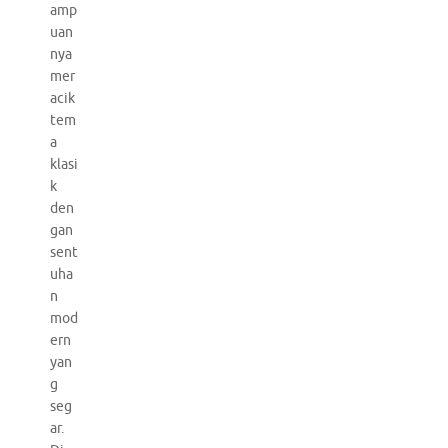
amp
uan
nya
mer
acik
tem
a
klasi
k
den
gan
sent
uha
n
mod
ern
yan
g
seg
ar.