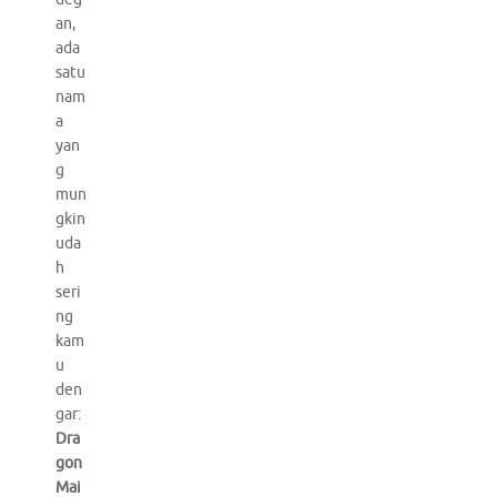
an,
ada
satu
nam
a
yan
g
mun
gkin
uda
h
seri
ng
kam
u
den
gar:
Dra
gon
Mai