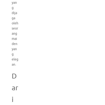
yan
g
dija
ga
oleh
seor
ang
mai
den
yan
g
eleg
an.
D
ar
i