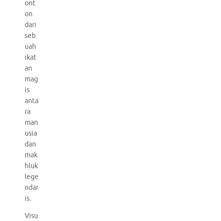
ont
on
dari
seb
uah
ikat
an
mag
is
anta
ra
man
usia
dan
mak
hluk
lege
ndar
is.
Visu