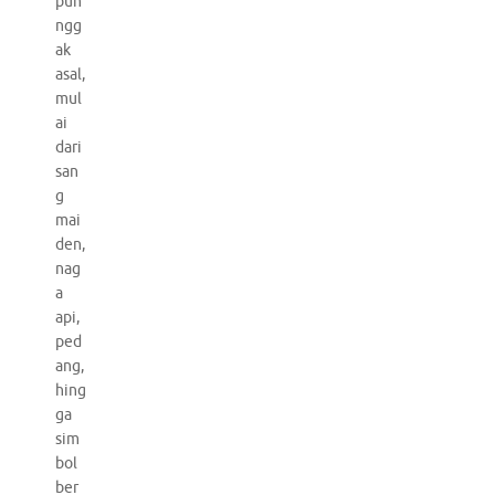
pun
ngg
ak
asal,
mul
ai
dari
san
g
mai
den,
nag
a
api,
ped
ang,
hing
ga
sim
bol
ber