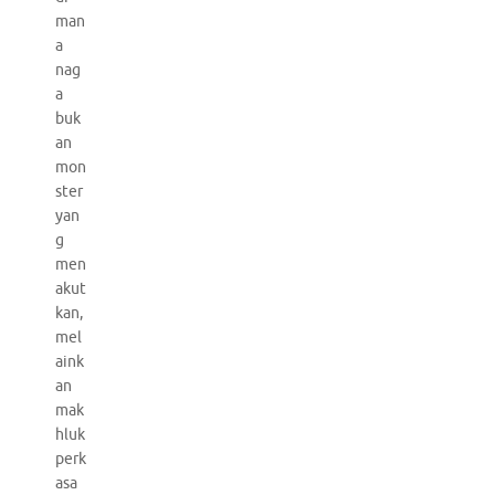
man
a
nag
a
buk
an
mon
ster
yan
g
men
akut
kan,
mel
aink
an
mak
hluk
perk
asa