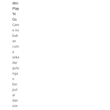
den
Play
’N
Go
.
Gam
e ini
buk
an
cum
a
seka
dar
gulu
nga
n
ber
put
ar
dan
sim