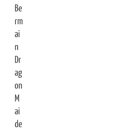
Be
rm
ai
n
Dr
ag
on
M
ai
de