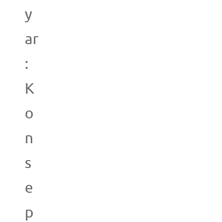
y
ar
:
K
o
n
s
e
p