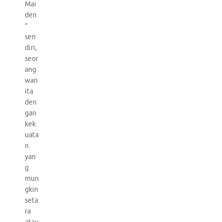
Mai
den
”
sen
diri,
seor
ang
wan
ita
den
gan
kek
uata
n
yan
g
mun
gkin
seta
ra