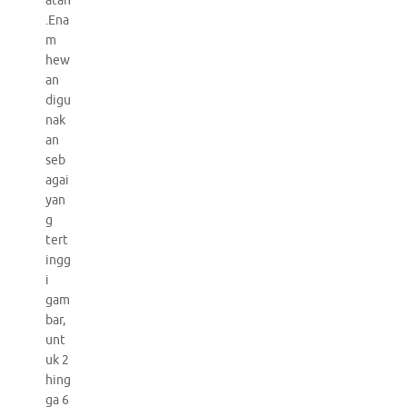
atan
.Ena
m
hew
an
digu
nak
an
seb
agai
yan
g
tert
ingg
i
gam
bar,
unt
uk 2
hing
ga 6