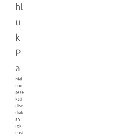
hl
u
k
P
a
Mai
nan
sese
kali
dise
diak
an
rekr
easi