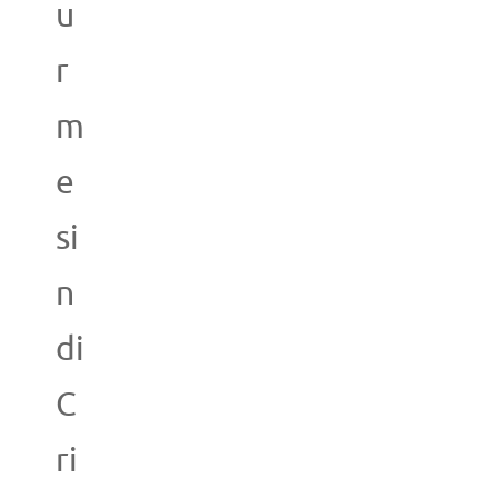
u
r
m
e
si
n
di
C
ri