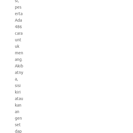
si,
pes
erta
Ada
486
cara
unt
uk
men
ang.
Akib
atny
a,
sisi
kiri
atau
kan
an
gen
set
dap