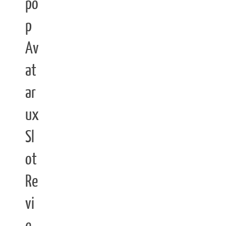
po
p
Av
at
ar
ux
Sl
ot
Re
vi