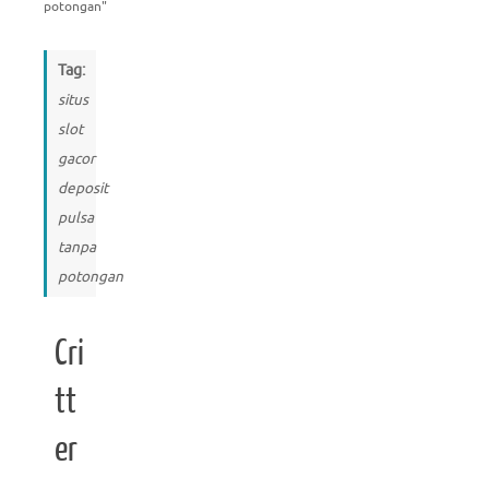
potongan"
Tag:
situs
slot
gacor
deposit
pulsa
tanpa
potongan
Cri
tt
er