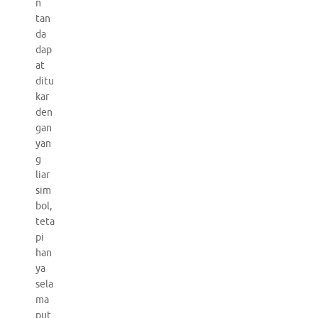
n
tan
da
dap
at
ditu
kar
den
gan
yan
g
liar
sim
bol,
teta
pi
han
ya
sela
ma
put