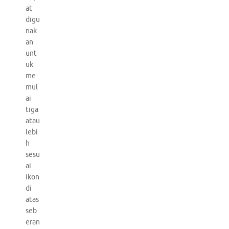
at
digu
nak
an
unt
uk
me
mul
ai
tiga
atau
lebi
h
sesu
ai
ikon
di
atas
seb
eran