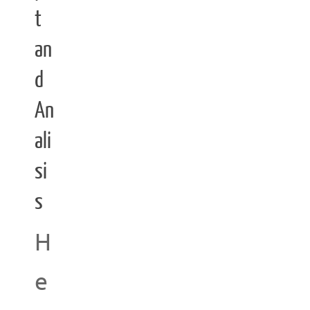
t
an
d
An
ali
si
s
H
e