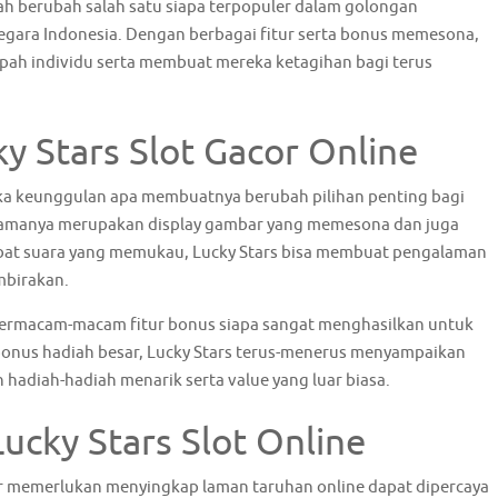
rnah berubah salah satu siapa terpopuler dalam golongan
egara Indonesia. Dengan berbagai fitur serta bonus memesona,
mpah individu serta membuat mereka ketagihan bagi terus
y Stars Slot Gacor Online
a keunggulan apa membuatnya berubah pilihan penting bagi
tamanya merupakan display gambar yang memesona dan juga
kibat suara yang memukau, Lucky Stars bisa membuat pengalaman
mbirakan.
 bermacam-macam fitur bonus siapa sangat menghasilkan untuk
a bonus hadiah besar, Lucky Stars terus-menerus menyampaikan
hadiah-hadiah menarik serta value yang luar biasa.
ucky Stars Slot Online
ar memerlukan menyingkap laman taruhan online dapat dipercaya