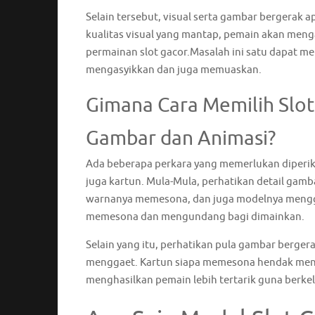
Selain tersebut, visual serta gambar bergerak 
kualitas visual yang mantap, pemain akan meng
permainan slot gacor.Masalah ini satu dapat m
mengasyikkan dan juga memuaskan.
Gimana Cara Memilih Slot
Gambar dan Animasi?
Ada beberapa perkara yang memerlukan diperik
juga kartun. Mula-Mula, perhatikan detail gamba
warnanya memesona, dan juga modelnya mengga
memesona dan mengundang bagi dimainkan.
Selain yang itu, perhatikan pula gambar berger
menggaet. Kartun siapa memesona hendak men
menghasilkan pemain lebih tertarik guna ber