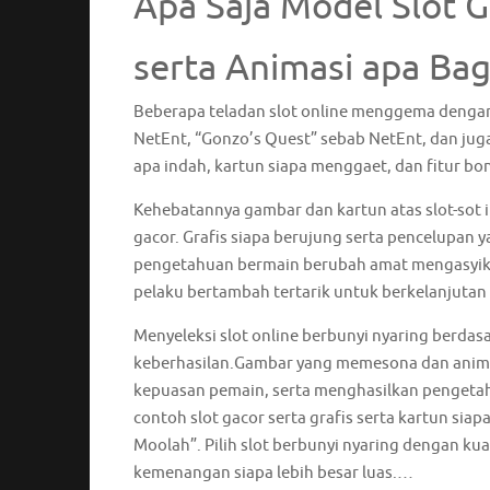
Apa Saja Model Slot 
serta Animasi apa Ba
Beberapa teladan slot online menggema dengan 
NetEnt, “Gonzo’s Quest” sebab NetEnt, dan jug
apa indah, kartun siapa menggaet, dan fitur 
Kehebatannya gambar dan kartun atas slot-sot 
gacor. Grafis siapa berujung serta pencelupan y
pengetahuan bermain berubah amat mengasyikka
pelaku bertambah tertarik untuk berkelanjuta
Menyeleksi slot online berbunyi nyaring berdas
keberhasilan.Gambar yang memesona dan animasi
kepuasan pemain, serta menghasilkan pengetah
contoh slot gacor serta grafis serta kartun si
Moolah”. Pilih slot berbunyi nyaring dengan ku
kemenangan siapa lebih besar luas.…