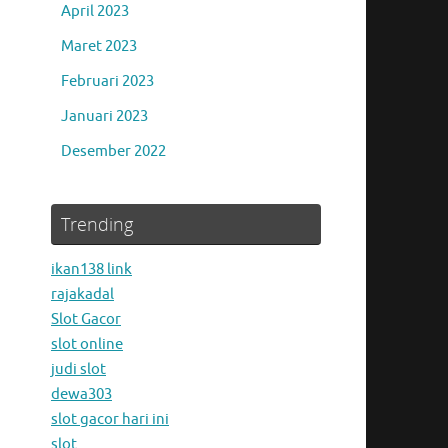
April 2023
Maret 2023
Februari 2023
Januari 2023
Desember 2022
Trending
ikan138 link
rajakadal
Slot Gacor
slot online
judi slot
dewa303
slot gacor hari ini
slot