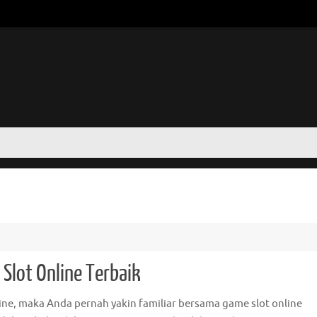
 Slot Online Terbaik
ine, maka Anda pernah yakin familiar bersama game slot online