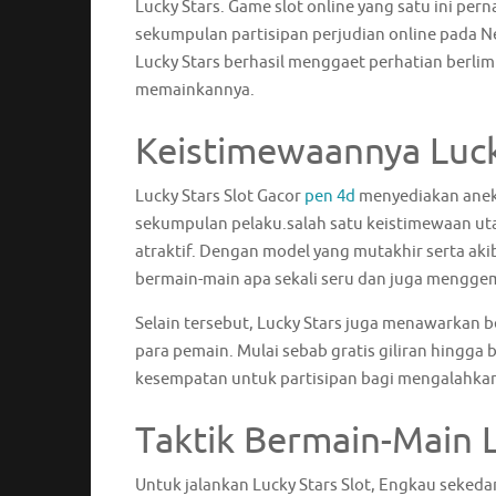
Lucky Stars. Game slot online yang satu ini pe
sekumpulan partisipan perjudian online pada N
Lucky Stars berhasil menggaet perhatian berli
memainkannya.
Keistimewaannya Luck
Lucky Stars Slot Gacor
pen 4d
menyediakan anek
sekumpulan pelaku.salah satu keistimewaan u
atraktif. Dengan model yang mutakhir serta a
bermain-main apa sekali seru dan juga mengge
Selain tersebut, Lucky Stars juga menawarkan
para pemain. Mulai sebab gratis giliran hingg
kesempatan untuk partisipan bagi mengalahkan 
Taktik Bermain-Main L
Untuk jalankan Lucky Stars Slot, Engkau seked