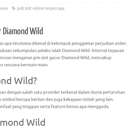
nesia
judi slot online terpercaya
r Diamond Wild
inan apa terutama dikenal di kelompok penggemar perjudian onlen.
esukaan sekumpulan pelaku ialah Diamond Wild. Internal tinjauan
a rincian mengenai gim slot gacor Diamond Wild, mencakup
n rencana bermain-main.
nd Wild?
an dengan salah satu provider terkenal dalam dunia pertaruhan
 simbol berupa berlian dan juga kekayaan istilah yang lain.
anfaat yang tinggian serta feature bonus apa menggoda.
iamond Wild