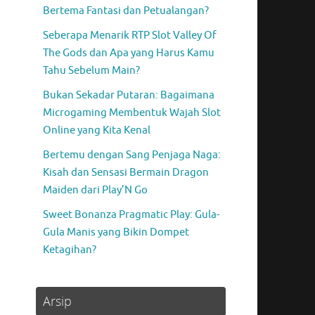
Bertema Fantasi dan Petualangan?
Seberapa Menarik RTP Slot Valley Of
The Gods dan Apa yang Harus Kamu
Tahu Sebelum Main?
Bukan Sekadar Putaran: Bagaimana
Microgaming Membentuk Wajah Slot
Online yang Kita Kenal
Bertemu dengan Sang Penjaga Naga:
Kisah dan Sensasi Bermain Dragon
Maiden dari Play’N Go
Sweet Bonanza Pragmatic Play: Gula-
Gula Manis yang Bikin Dompet
Ketagihan?
Arsip