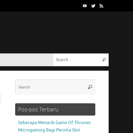
Search for:
Search
Search
Search
for:
Pos-pos Terbaru
Seberapa Menarik Game Of Thrones
Microgaming Bagi Pecinta Slot