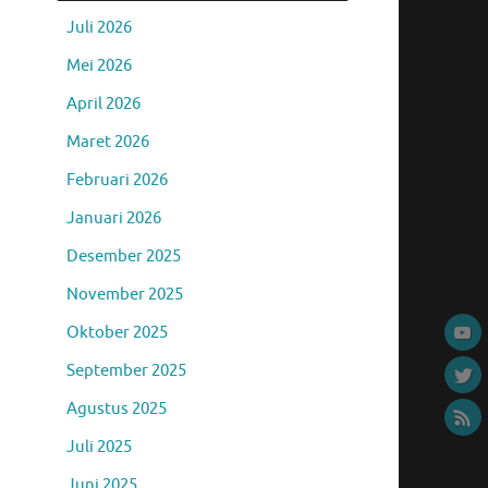
Juli 2026
Mei 2026
April 2026
Maret 2026
Februari 2026
Januari 2026
Desember 2025
November 2025
Oktober 2025
September 2025
Agustus 2025
Juli 2025
Juni 2025