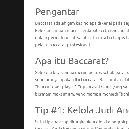
Pengantar
Baccarat adalah gim kasino apa dikenal pada se
keberuntungan murni, terdapat serta rencana d
dalam permainan ini. salah satu cara terbagu
pelaku baccarat profesional.
Apa itu Baccarat?
Sebelum kita semua meninjau tips sebab para pa
sebelumnya apakah itu baccarat.Baccarat adalah
“bankir” dan “player”. Tujuan asal game yang s
bermain maksimum, yang mampu menjadi “bankir
Tip #1: Kelola Judi A
Satu tip apa acap diungkapkan oleh kelompok p