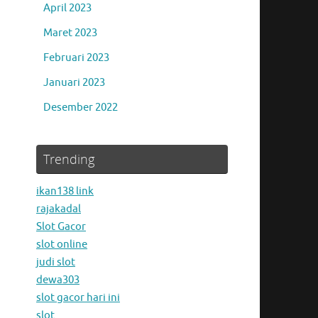
April 2023
Maret 2023
Februari 2023
Januari 2023
Desember 2022
Trending
ikan138 link
rajakadal
Slot Gacor
slot online
judi slot
dewa303
slot gacor hari ini
slot