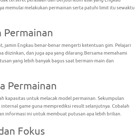
ak terseret perasaan dan berjudi lebih asal yang Engkau
a memulai melakukan permainan serta patuhi limit itu sewaktu
an Permainan
, jamin Engkau benar-benar mengerti ketentuan gim. Pelajari
pa diizinkan, dan juga apa yang dilarang.Bersama memahami
usan yang lebih banyak bagus saat bermain-main dan
la Permainan
alah kapasitas untuk melacak model permainan. Sekumpulan
 internal game guna memprediksi result selanjutnya. Cobalah
 informasi ini untuk membuat putusan apa lebih brilian.
 dan Fokus