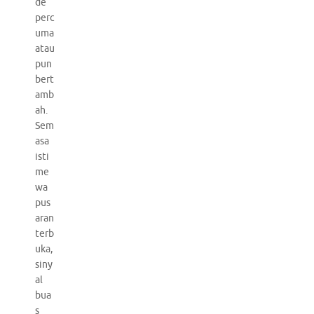
de
perc
uma
atau
pun
bert
amb
ah.
Sem
asa
isti
me
wa
pus
aran
terb
uka,
siny
al
bua
s