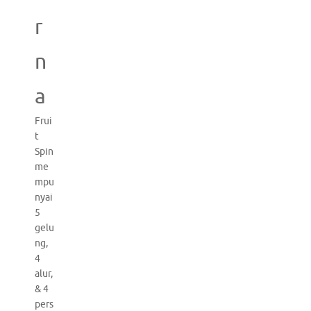
r
n
a
Frui
t
Spin
me
mpu
nyai
5
gelu
ng,
4
alur,
& 4
pers