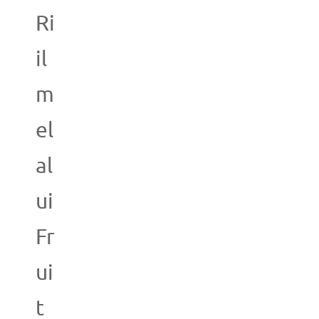
Ri
il
m
el
al
ui
Fr
ui
t