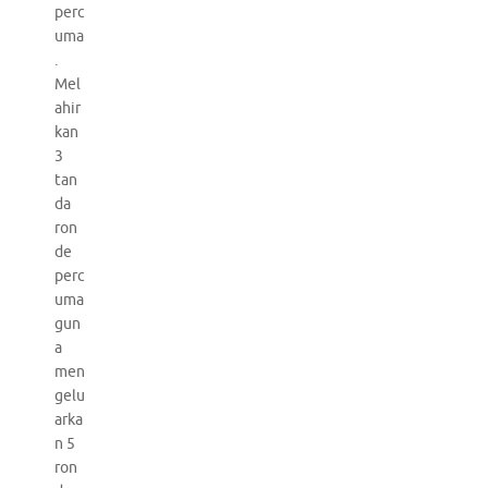
perc
uma
.
Mel
ahir
kan
3
tan
da
ron
de
perc
uma
gun
a
men
gelu
arka
n 5
ron