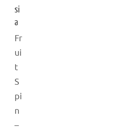
si
a
Fr
ui
t
S
pi
n
–