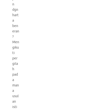
n
dgn
hart
a
ben
eran
?
Men
giku
ti
per
gila
h
pad
a
man
a
usul
an
isti