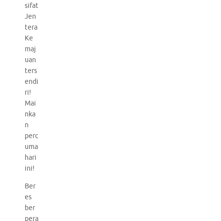
sifat
Jen
tera
Ke
maj
uan
ters
endi
ri!
Mai
nka
n
perc
uma
hari
ini!
Ber
es
ber
pera