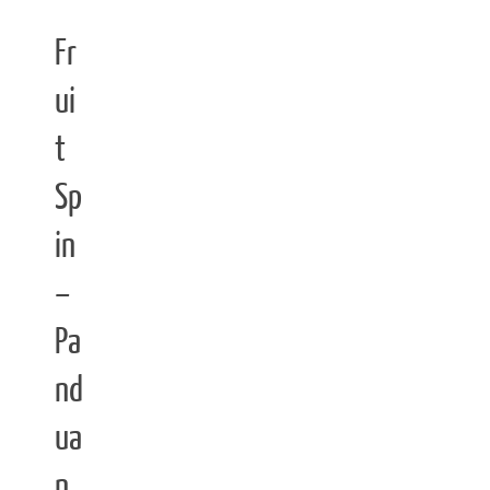
Fr
ui
t
Sp
in
–
Pa
nd
ua
n