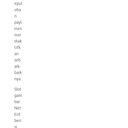
epul
uha
n
payl
ines
nun
diak
tifk
an
seb
aik-
baik
nya.
Slot
gam
bar
Net
Ent
beri
si