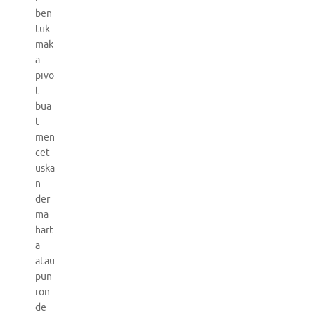
ben
tuk
mak
a
pivo
t
bua
t
men
cet
uska
n
der
ma
hart
a
atau
pun
ron
de