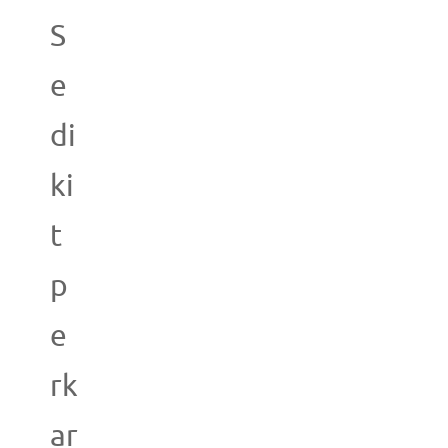
S
e
di
ki
t
p
e
rk
ar