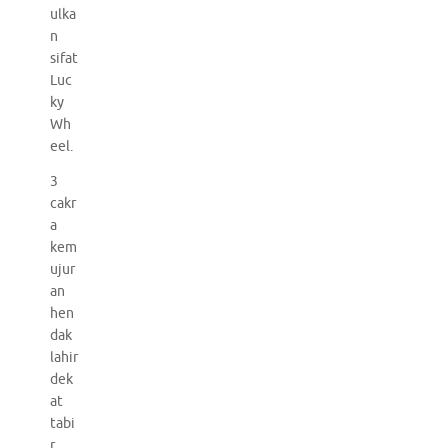
ulka
n
sifat
Luc
ky
Wh
eel.
3
cakr
a
kem
ujur
an
hen
dak
lahir
dek
at
tabi
r