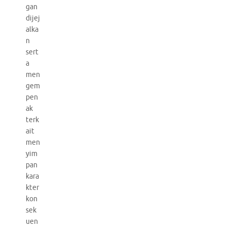
gan
dijej
alka
n
sert
a
men
gem
pen
ak
terk
ait
men
yim
pan
kara
kter
kon
sek
uen