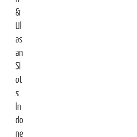
&
Ul
as
an
Sl
ot
s
In
do
ne