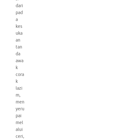
dari
pad
a
kes
uka
an
tan
da
awa
k
cora
k
lazi
m,
men
yeru
pai
mel
alui
ceri,