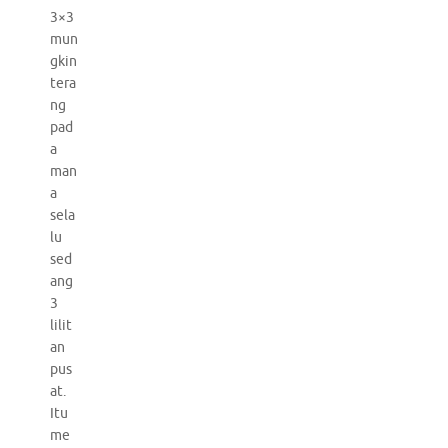
3×3
mun
gkin
tera
ng
pad
a
man
a
sela
lu
sed
ang
3
lilit
an
pus
at.
Itu
me