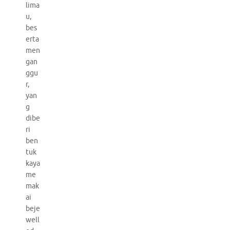
lima
u,
bes
erta
men
gan
ggu
r,
yan
g
dibe
ri
ben
tuk
kaya
me
mak
ai
beje
well