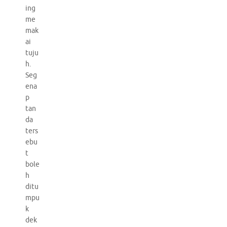
ing
me
mak
ai
tuju
h.
Seg
ena
p
tan
da
ters
ebu
t
bole
h
ditu
mpu
k
dek