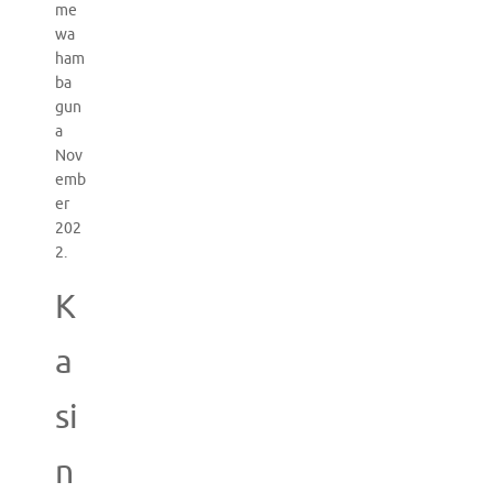
me
wa
ham
ba
gun
a
Nov
emb
er
202
2.
K
a
si
n