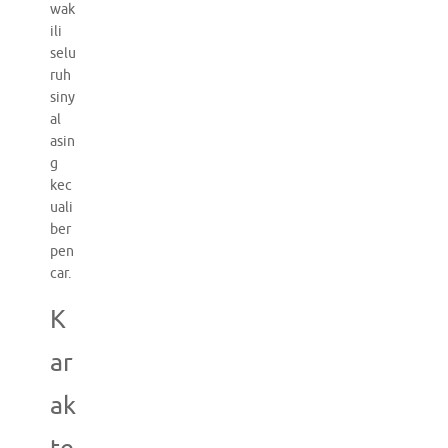
wak
ili
selu
ruh
siny
al
asin
g
kec
uali
ber
pen
car.
K
ar
ak