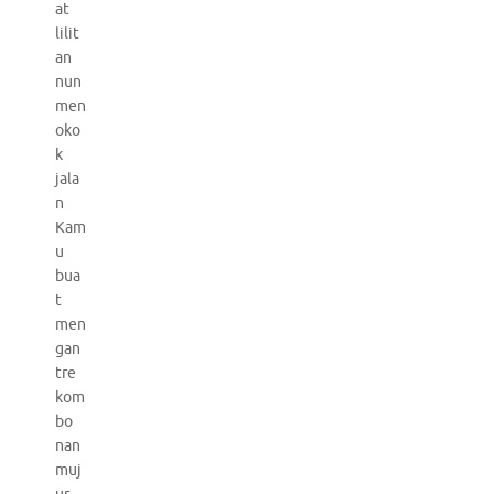
at
lilit
an
nun
men
oko
k
jala
n
Kam
u
bua
t
men
gan
tre
kom
bo
nan
muj