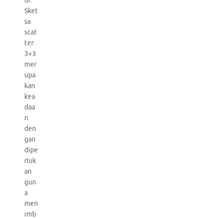
ur.
Sket
sa
scat
ter
3×3
mer
upa
kan
kea
daa
n
den
gan
dipe
rluk
an
gun
a
men
imb