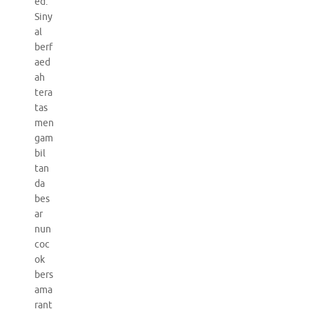
ed.
Siny
al
berf
aed
ah
tera
tas
men
gam
bil
tan
da
bes
ar
nun
coc
ok
bers
ama
rant