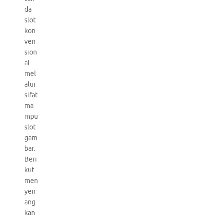
da
slot
kon
ven
sion
al
mel
alui
sifat
ma
mpu
slot
gam
bar.
Beri
kut
men
yen
ang
kan