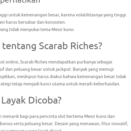
iperhatikan
gi untuk kemenangan besar, karena volatilitasnya yang tinggi.
in harus bersabar dan konsisten.
yang tidak menyukai tema Mesir kuno.
 tentang Scarab Riches?
ot online, Scarab Riches mendapatkan purbanya sebagai
f dan peluang besar untuk jackpot. Banyak yang memuji
asyikkan, meskipun harus diakui bahwa kemenangan besar tidak
ategi tetap menjadi kunci utama untuk meraih keberhasilan.
 Layak Dicoba?
an menarik bagi para pencinta slot bertema Mesir kuno dan
nus serta peluang besar. Desain yang menawan, fitur inovatif,