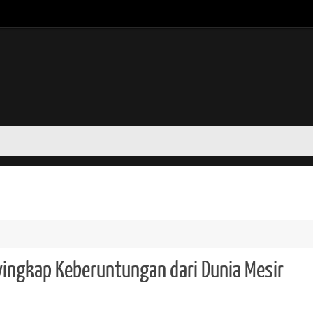
yingkap Keberuntungan dari Dunia Mesir