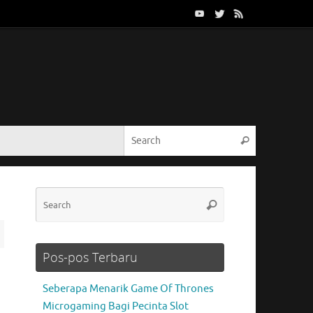
Search for:
Search
Search
Search
for:
Pos-pos Terbaru
Seberapa Menarik Game Of Thrones
Microgaming Bagi Pecinta Slot