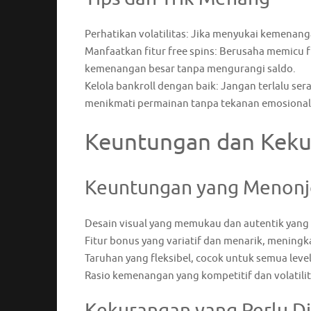
Perhatikan volatilitas: Jika menyukai kemenang
Manfaatkan fitur free spins: Berusaha memicu 
kemenangan besar tanpa mengurangi saldo.
Kelola bankroll dengan baik: Jangan terlalu se
menikmati permainan tanpa tekanan emosional
Keuntungan dan Kekur
Keuntungan yang Menonj
Desain visual yang memukau dan autentik yan
Fitur bonus yang variatif dan menarik, mening
Taruhan yang fleksibel, cocok untuk semua leve
Rasio kemenangan yang kompetitif dan volatili