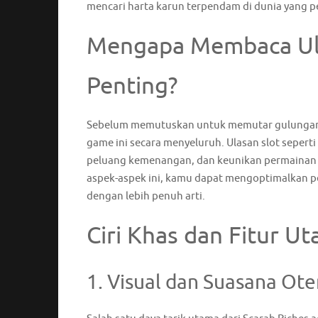
mencari harta karun terpendam di dunia yang pe
Mengapa Membaca Ula
Penting?
Sebelum memutuskan untuk memutar gulungan,
game ini secara menyeluruh. Ulasan slot sepert
peluang kemenangan, dan keunikan permainan 
aspek-aspek ini, kamu dapat mengoptimalkan p
dengan lebih penuh arti.
Ciri Khas dan Fitur U
1. Visual dan Suasana Ote