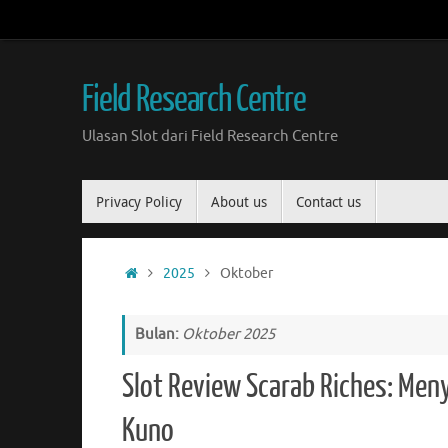
Skip
to
content
Field Research Centre
Ulasan Slot dari Field Research Centre
Skip
Privacy Policy
About us
Contact us
to
content
Home
2025
Oktober
Bulan:
Oktober 2025
Slot Review Scarab Riches: Men
Kuno