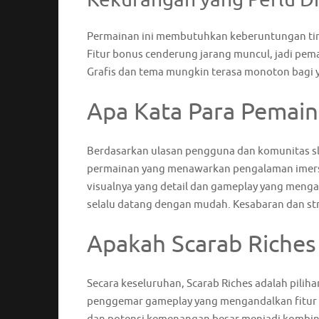
Kekurangan yang Perlu D
Permainan ini membutuhkan keberuntungan ting
Fitur bonus cenderung jarang muncul, jadi pema
Grafis dan tema mungkin terasa monoton bagi 
Apa Kata Para Pemain
Berdasarkan ulasan pengguna dan komunitas sl
permainan yang menawarkan pengalaman imersi
visualnya yang detail dan gameplay yang meng
selalu datang dengan mudah. Kesabaran dan str
Apakah Scarab Riches
Secara keseluruhan, Scarab Riches adalah pilih
penggemar gameplay yang mengandalkan fitur bo