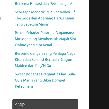
Bertema Fantasi dan Petualangan?
Seberapa Menarik RTP Slot Valley Of
a
The Gods dan Apa yang Harus Kamu
Tahu Sebelum Main?
Bukan Sekadar Putaran: Bagaimana
Microgaming Membentuk Wajah Slot
Online yang Kita Kenal
Bertemu dengan Sang Penjaga Naga:
Kisah dan Sensasi Bermain Dragon
Maiden dari Play’N Go
Sweet Bonanza Pragmatic Play: Gula-
Gula Manis yang Bikin Dompet
Ketagihan?
Arsip