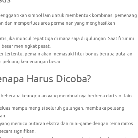
t menggantikan simbol lain untuk membentuk kombinasi pemenang
an dan memperluas area permainan yang menghasilkan
is jika muncul tepat tiga di mana saja di gulungan. Saat fitur ini
 besar meningkat pesat.
er tertentu, pemain akan memasuki fitur bonus berupa putaran
n peluang kemenangan besar.
enapa Harus Dicoba?
 beberapa keunggulan yang membuatnya berbeda dari slot lain:
meluas mampu mengisi seluruh gulungan, membuka peluang
an.
ik yang memicu putaran ekstra dan mini-game dengan tema mitos
cara signifikan.