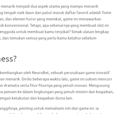
ma menarik menjadi dua aspek utama yang mampu menarik
ng tengah naik daun dan patut masuk daftar favorit adalah Tome
an, dan elemen horor yang memikat, game ini menawarkan
ik konvensional. Tetapi, apa sebenarnya yang membuat slot ini
 menggoda untuk membuat kamu terpikat? Simak ulasan lengkap
ni, dan temukan semua yang perlu kamu ketahui sebelum
ess?
dikembangkan oleh NeuroBet, sebuah perusahaan game inovatif
an menarik. Dirilis beberapa waktu lalu, game ini sukses mencuri
an dramatis serta fitur-fiturnya yang penuh inovasi. Mengusung
wa pemain ke dalam lingkungan yang penuh misteri dan keajaiban,
engan ketakutan dan keajaiban dunia lain.
anggihnya, penting untuk memahami inti dari game ini: ia