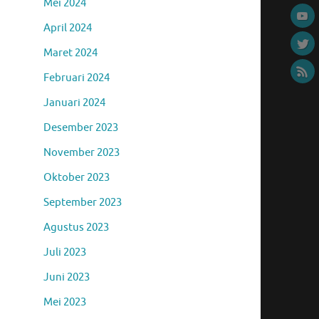
Mei 2024
April 2024
Maret 2024
Februari 2024
Januari 2024
Desember 2023
November 2023
Oktober 2023
September 2023
Agustus 2023
Juli 2023
Juni 2023
Mei 2023