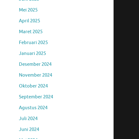
Mei 2025
April 2025
Maret 2025
Februari 2025
Januari 2025
Desember 2024
November 2024
Oktober 2024
September 2024
Agustus 2024
Juli 2024
Juni 2024