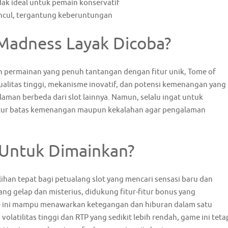
dak ideal untuk pemain konservatif
uncul, tergantung keberuntungan
Madness Layak Dicoba?
n permainan yang penuh tantangan dengan fitur unik, Tome of
ualitas tinggi, mekanisme inovatif, dan potensi kemenangan yang
man berbeda dari slot lainnya. Namun, selalu ingat untuk
tur batas kemenangan maupun kekalahan agar pengalaman
k Untuk Dimainkan?
ihan tepat bagi petualang slot yang mencari sensasi baru dan
g gelap dan misterius, didukung fitur-fitur bonus yang
e ini mampu menawarkan ketegangan dan hiburan dalam satu
volatilitas tinggi dan RTP yang sedikit lebih rendah, game ini teta