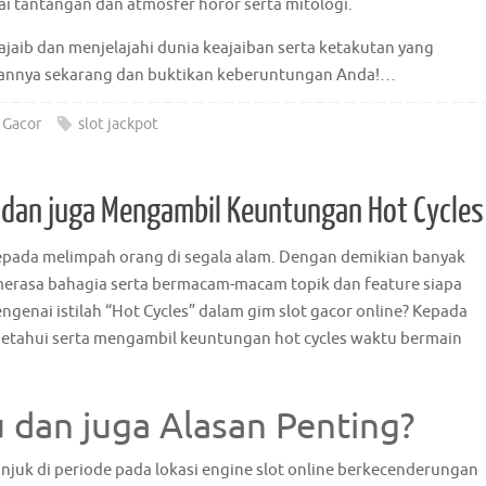
i tantangan dan atmosfer horor serta mitologi.
ib dan menjelajahi dunia keajaiban serta ketakutan yang
gannya sekarang dan buktikan keberuntungan Anda!…
 Gacor
slot jackpot
dan juga Mengambil Keuntungan Hot Cycles
kepada melimpah orang di segala alam. Dengan demikian banyak
merasa bahagia serta bermacam-macam topik dan feature siapa
enai istilah “Hot Cycles” dalam gim slot gacor online? Kepada
getahui serta mengambil keuntungan hot cycles waktu bermain
u dan juga Alasan Penting?
unjuk di periode pada lokasi engine slot online berkecenderungan