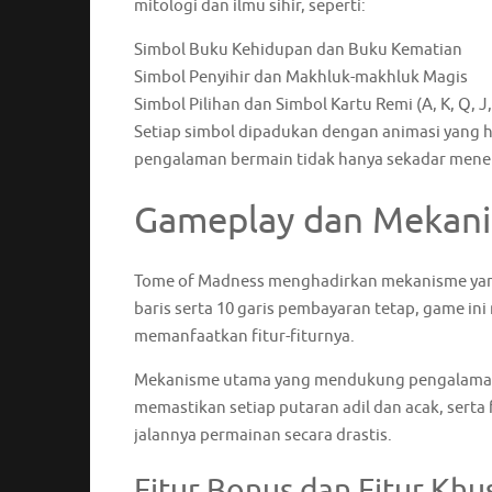
mitologi dan ilmu sihir, seperti:
Simbol Buku Kehidupan dan Buku Kematian
Simbol Penyihir dan Makhluk-makhluk Magis
Simbol Pilihan dan Simbol Kartu Remi (A, K, Q, J,
Setiap simbol dipadukan dengan animasi yang 
pengalaman bermain tidak hanya sekadar menek
Gameplay dan Mekani
Tome of Madness menghadirkan mekanisme yang
baris serta 10 garis pembayaran tetap, game in
memanfaatkan fitur-fiturnya.
Mekanisme utama yang mendukung pengalaman 
memastikan setiap putaran adil dan acak, ser
jalannya permainan secara drastis.
Fitur Bonus dan Fitur Khu