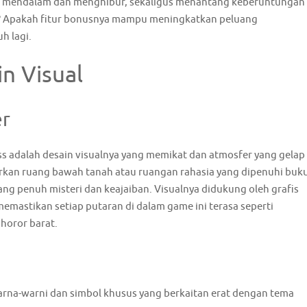
 mendalam dan menghibur, sekaligus menantang keberuntungan
a? Apakah fitur bonusnya mampu meningkatkan peluang
h lagi.
n Visual
er
s adalah desain visualnya yang memikat dan atmosfer yang gelap
rkan ruang bawah tanah atau ruangan rahasia yang dipenuhi buk
ng penuh misteri dan keajaiban. Visualnya didukung oleh grafis
memastikan setiap putaran di dalam game ini terasa seperti
horor barat.
arna-warni dan simbol khusus yang berkaitan erat dengan tema