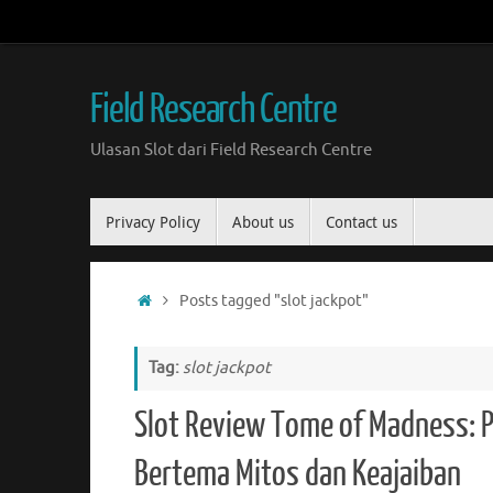
Skip
to
content
Field Research Centre
Ulasan Slot dari Field Research Centre
Skip
Privacy Policy
About us
Contact us
to
content
Home
Posts tagged "slot jackpot"
Tag:
slot jackpot
Slot Review Tome of Madness: 
Bertema Mitos dan Keajaiban