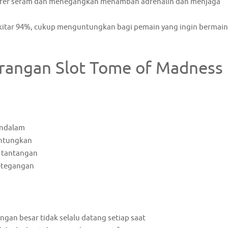
sfer seram dan menegangkan menambah adrenalin dan menjaga
Sekitar 94%, cukup menguntungkan bagi pemain yang ingin bermain
rangan Slot Tome of Madness
endalam
untungkan
 tantangan
etegangan
ngan besar tidak selalu datang setiap saat