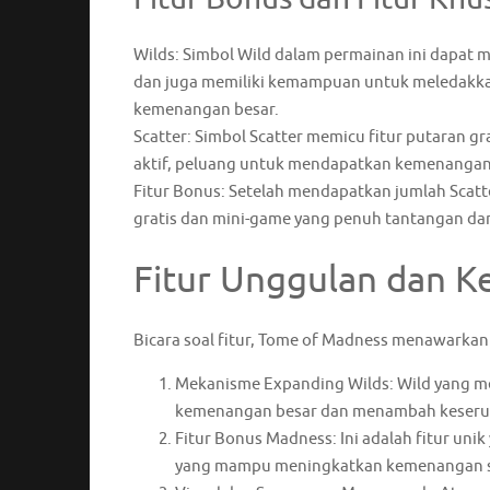
Wilds: Simbol Wild dalam permainan ini dapa
dan juga memiliki kemampuan untuk meledakk
kemenangan besar.
Scatter: Simbol Scatter memicu fitur putaran grat
aktif, peluang untuk mendapatkan kemenangan
Fitur Bonus: Setelah mendapatkan jumlah Scatt
gratis dan mini-game yang penuh tantangan da
Fitur Unggulan dan K
Bicara soal fitur, Tome of Madness menawarkan
Mekanisme Expanding Wilds: Wild yang 
kemenangan besar dan menambah keseru
Fitur Bonus Madness: Ini adalah fitur un
yang mampu meningkatkan kemenangan se