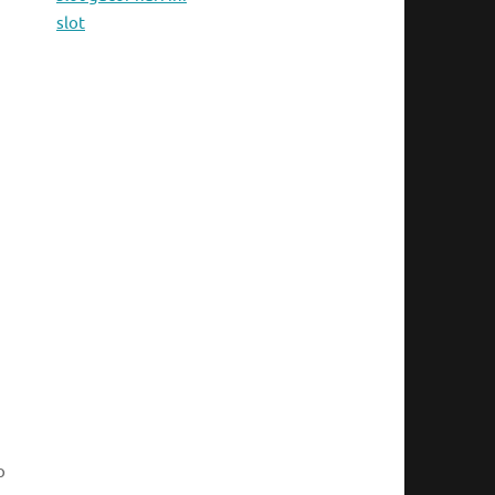
slot
p