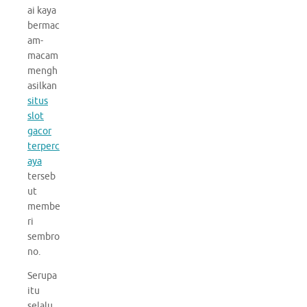
ai kaya
bermac
am-
macam
mengh
asilkan
situs
slot
gacor
terperc
aya
terseb
ut
membe
ri
sembro
no.
Serupa
itu
selalu,