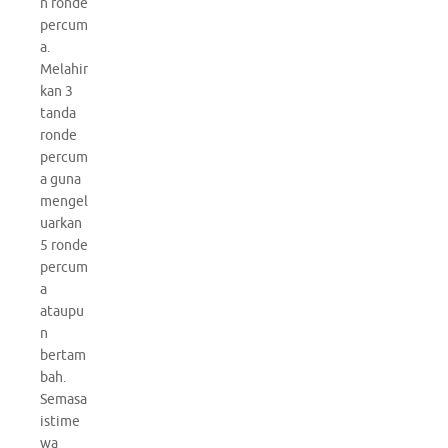
n ronde
percum
a.
Melahir
kan 3
tanda
ronde
percum
a guna
mengel
uarkan
5 ronde
percum
a
ataupu
n
bertam
bah.
Semasa
istime
wa