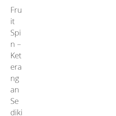
Fru
it
Spi
n –
Ket
era
ng
an
Se
diki