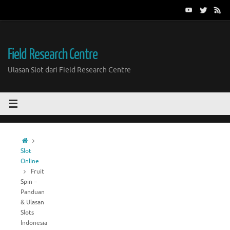
Skip
to
content
Field Research Centre
Ulasan Slot dari Field Research Centre
Home
Slot
Online
Fruit
Spin –
Panduan
& Ulasan
Slots
Indonesia