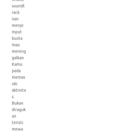
soundt
rack
nan
menje
mput
kuota
mau
mening
galkan
Kamu
pada
memas
uki
aktivita
s.
Bukan
diraguk
an
teristi
mewa