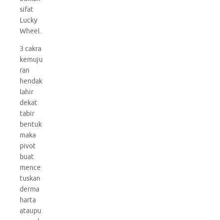
sifat
Lucky
Wheel.
3 cakra
kemuju
ran
hendak
lahir
dekat
tabir
bentuk
maka
pivot
buat
mence
tuskan
derma
harta
ataupu