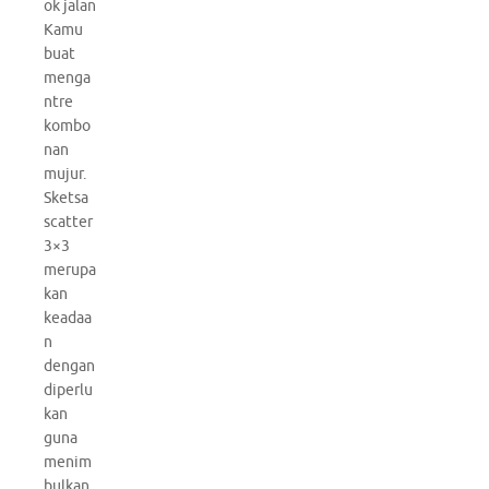
ok jalan
Kamu
buat
menga
ntre
kombo
nan
mujur.
Sketsa
scatter
3×3
merupa
kan
keadaa
n
dengan
diperlu
kan
guna
menim
bulkan