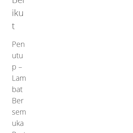
iku
t
Pen
utu
p –
Lam
bat
Ber
sem
uka