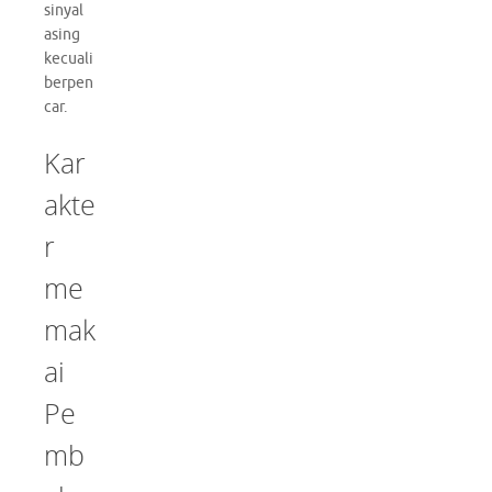
sinyal
asing
kecuali
berpen
car.
Kar
akte
r
me
mak
ai
Pe
mb