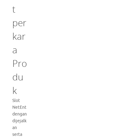
t
per
kar
a
Pro
du
k
Slot
NetEnt
dengan
dijejalk
an
serta