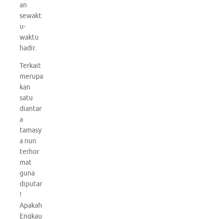
an
sewakt
u-
waktu
hadir.
Terkait
merupa
kan
satu
diantar
a
tamasy
a nun
terhor
mat
guna
diputar
!
Apakah
Engkau