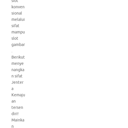
slot
konven
sional
melalui
sifat
mampu
slot
gambar
.
Berikut
menye
nangka
n sifat
Jenter
a
Kemaju
an
tersen
diri!
Mainka
n