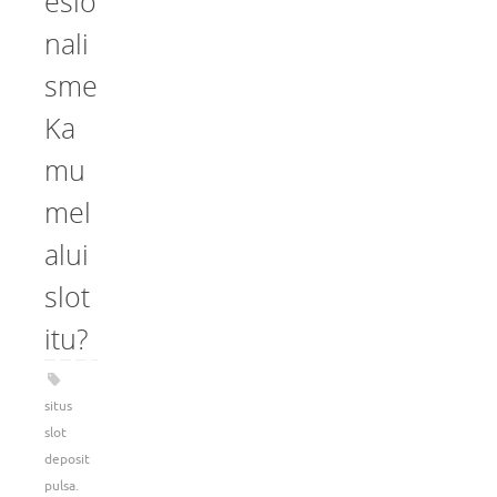
esio
nali
sme
Ka
mu
mel
alui
slot
itu?
situs
slot
deposit
pulsa
.