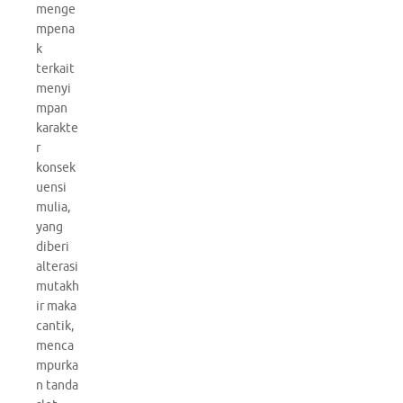
menge
mpena
k
terkait
menyi
mpan
karakte
r
konsek
uensi
mulia,
yang
diberi
alterasi
mutakh
ir maka
cantik,
menca
mpurka
n tanda