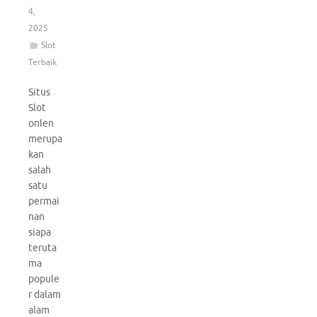
4,
2025
Slot
Terbaik
Situs
Slot
onlen
merupa
kan
salah
satu
permai
nan
siapa
teruta
ma
popule
r dalam
alam