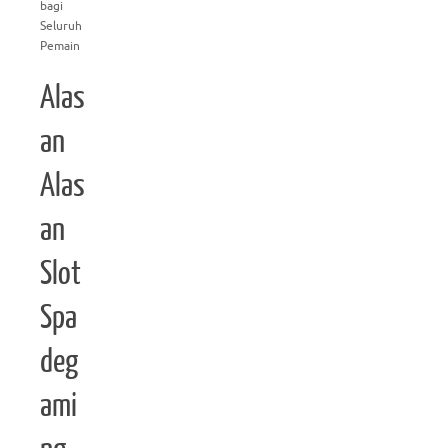
bagi
Seluruh
Pemain
Alas
an
Alas
an
Slot
Spa
deg
ami