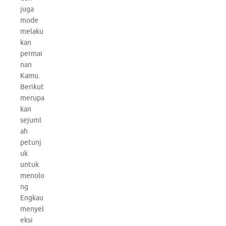
juga
mode
melaku
kan
permai
nan
Kamu.
Berikut
merupa
kan
sejuml
ah
petunj
uk
untuk
menolo
ng
Engkau
menyel
eksi