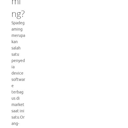
mi
ng?
Spadeg
aming
merupa
kan
salah
satu
penyed
ia
device
softwar
e
terbag
us di
market
saat ini
satu.Or
ang-