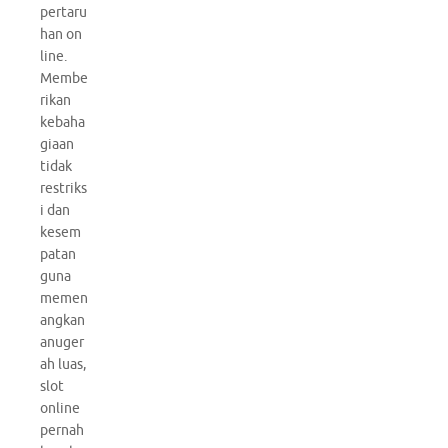
pertaru
han on
line.
Membe
rikan
kebaha
giaan
tidak
restriks
i dan
kesem
patan
guna
memen
angkan
anuger
ah luas,
slot
online
pernah