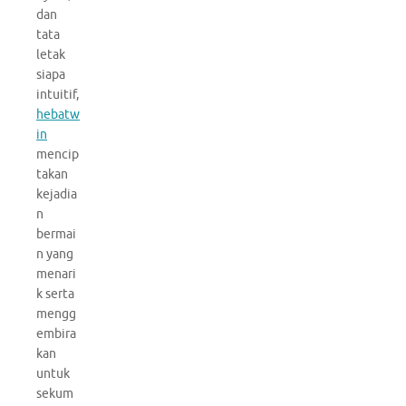
dan
tata
letak
siapa
intuitif,
hebatw
in
mencip
takan
kejadia
n
bermai
n yang
menari
k serta
mengg
embira
kan
untuk
sekum