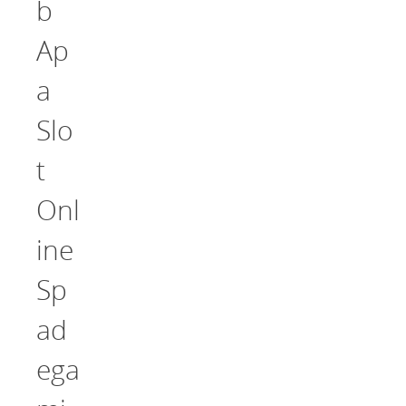
b
Ap
a
Slo
t
Onl
ine
Sp
ad
ega