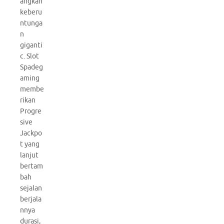
angkan
keberu
ntunga
n
giganti
c. Slot
Spadeg
aming
membe
rikan
Progre
sive
Jackpo
t yang
lanjut
bertam
bah
sejalan
berjala
nnya
durasi,