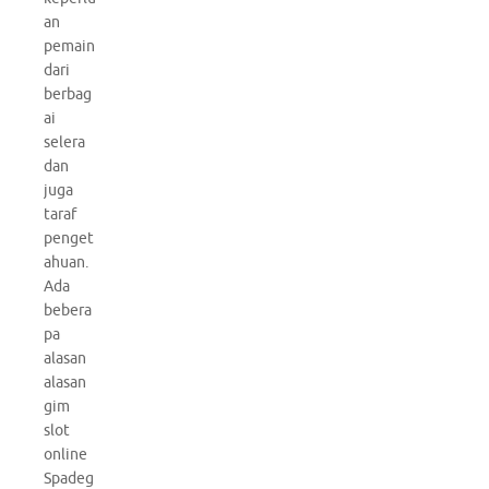
an
pemain
dari
berbag
ai
selera
dan
juga
taraf
penget
ahuan.
Ada
bebera
pa
alasan
alasan
gim
slot
online
Spadeg