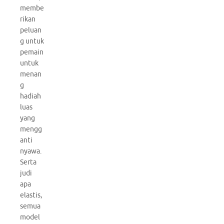
membe
rikan
peluan
g untuk
pemain
untuk
menan
g
hadiah
luas
yang
mengg
anti
nyawa.
Serta
judi
apa
elastis,
semua
model