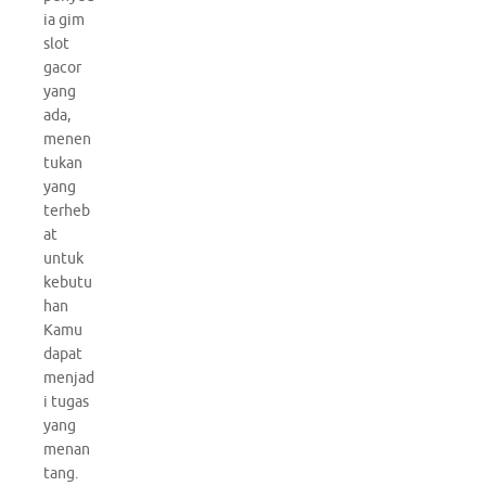
ia gim
slot
gacor
yang
ada,
menen
tukan
yang
terheb
at
untuk
kebutu
han
Kamu
dapat
menjad
i tugas
yang
menan
tang.