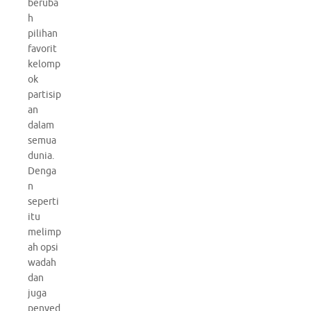
beruba
h
pilihan
favorit
kelomp
ok
partisip
an
dalam
semua
dunia.
Denga
n
seperti
itu
melimp
ah opsi
wadah
dan
juga
penyed