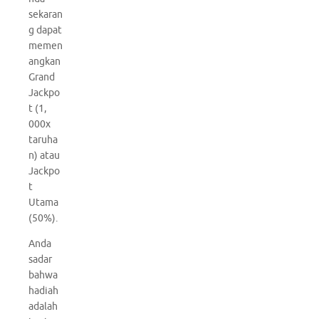
sekaran
g dapat
memen
angkan
Grand
Jackpo
t (1,
000x
taruha
n) atau
Jackpo
t
Utama
(50%).
Anda
sadar
bahwa
hadiah
adalah