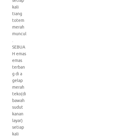
setiap
kali
tiang
totem
merah
muncul
.
SEBUA
H emas
emas
terban
g di a
gelap
merah
teko(di
bawah
sudut
kanan
layar)
setiap
kali