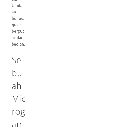
tambah
an
bonus,
gratis
berput
ar, dan
bagian.
Se
bu
ah
Mic
rog
am