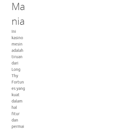
Ma
nia
Ini
kasino
mesin
adalah
tiruan
dari
Long
Thy
Fortun
es yang
kuat
dalam
hal
fitur
dan
permai