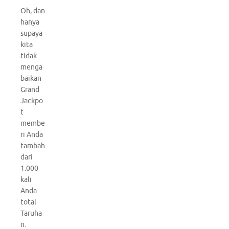
Oh, dan
hanya
supaya
kita
tidak
menga
baikan
Grand
Jackpo
t
membe
ri Anda
tambah
dari
1.000
kali
Anda
total
Taruha
n.