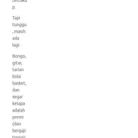
tercaku
p.
Tapi
tunggu
, masih
ada
lagi.
Bongo,
gitar,
tarian
bola
basket,
dan
segar
kelapa
adalah
premi
(dan
bergaji
tinggi)