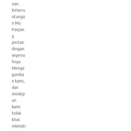
nan.
Keberu
ntunga
n Mu
Panjan
g
pertan
dingan
sepenu
hnya
Menga
gumka
n kami,
dan
meskip
un
kami
tidak
khas
nikmati