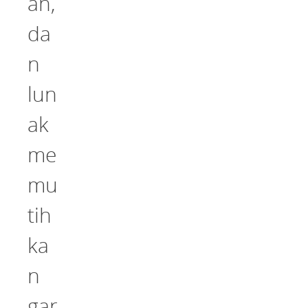
an,
da
n
lun
ak
me
mu
tih
ka
n
gar