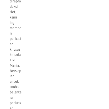
direpro
duksi
slot,
kami
ingin
membe
ri
perhati
an
khusus
kepada
Tiki
Mania.
Bersiap
lah
untuk
rimba
belanta
ra
perluas
an,