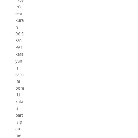
Play
er)
seu
kura
n
96.5
3%.
Per
kara
yan
g
satu
ini
bera
rti
kala
u
part
isip
an
me