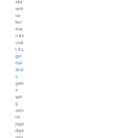
eka
sem
ua
ber
mai
n.Ke
cual
i itu,
ger
han
atot
o
gam
e
yan
g
satu
ini
juga
dipe
rlen