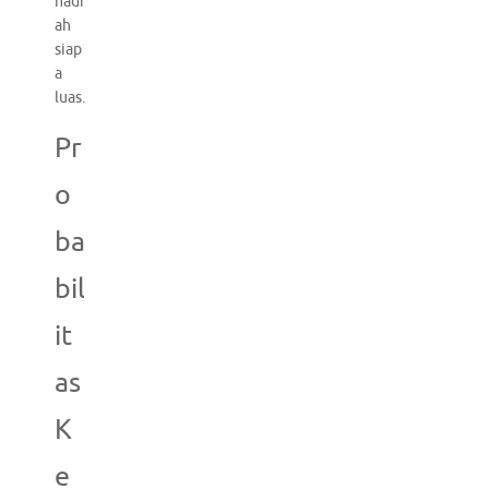
hadi
ah
siap
a
luas.
Pr
o
ba
bil
it
as
K
e