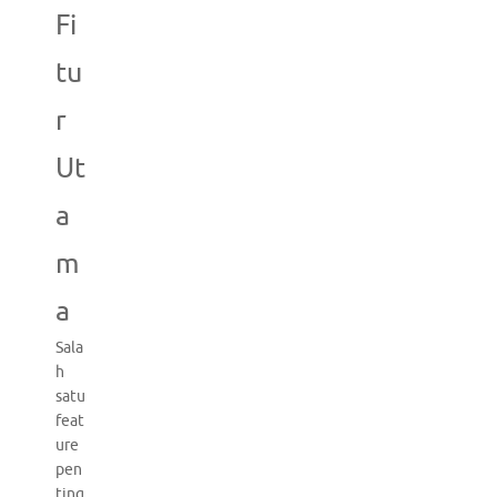
Fi
tu
r
Ut
a
m
a
Sala
h
satu
feat
ure
pen
ting