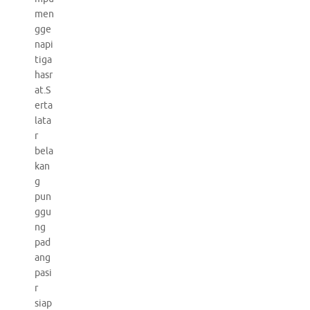
men
gge
napi
tiga
hasr
at.S
erta
lata
r
bela
kan
g
pun
ggu
ng
pad
ang
pasi
r
siap