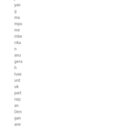
yan
g
ma
mpu
me
mbe
rika
n
anu
gera
h
luas
unt
uk
part
isip
an.
Den
gan
ane