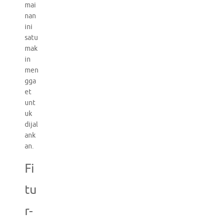
mai
nan
ini
satu
mak
in
men
gga
et
unt
uk
dijal
ank
an.
Fi
tu
r-