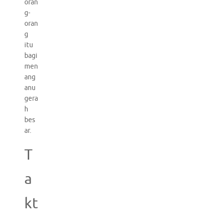
oran
g-
oran
g
itu
bagi
men
ang
anu
gera
h
bes
ar.
T
a
kt