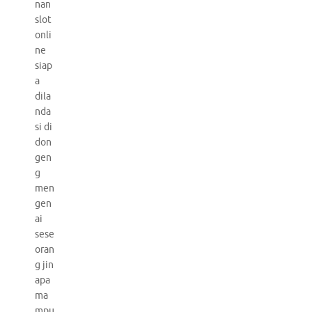
nan
slot
onli
ne
siap
a
dila
nda
si di
don
gen
g
men
gen
ai
sese
oran
g jin
apa
ma
mpu