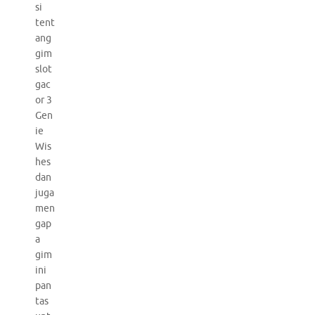
si
tent
ang
gim
slot
gac
or 3
Gen
ie
Wis
hes
dan
juga
men
gap
a
gim
ini
pan
tas