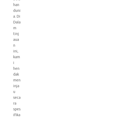
han
duni
a. Di
Dala
m
tinj
aua
n
ini,
kam
i
hen
dak
men
inja
u
seca
ra
spes
ifika