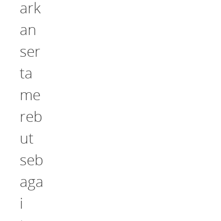
ark
an
ser
ta
me
reb
ut
seb
aga
i