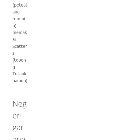
(petual
ang
femini
n)
memak
ai
Scatter
s
(topen
g
Tutank
hamun)
.
Neg
eri
gar
ang