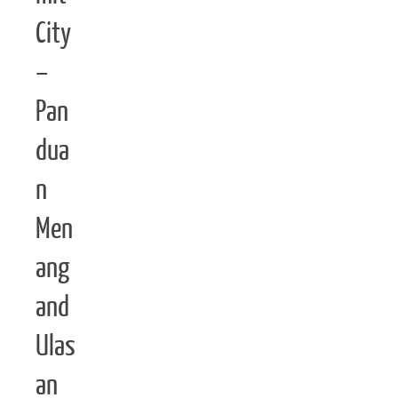
City
–
Pan
dua
n
Men
ang
and
Ulas
an