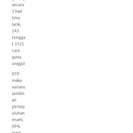
secara
3 had
lima
larik,
243
tengga
t 3125
cara
guna
unggul
RTP
maka
varians:
sembil
an
persep
uluhan
enam,
09%
main