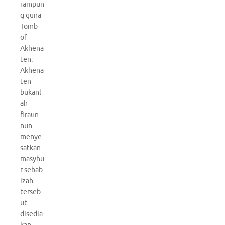
rampun
g guna
Tomb
of
Akhena
ten.
Akhena
ten
bukanl
ah
firaun
nun
menye
satkan
masyhu
r sebab
izah
terseb
ut
disedia