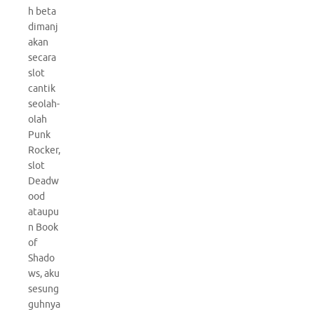
h beta
dimanj
akan
secara
slot
cantik
seolah-
olah
Punk
Rocker,
slot
Deadw
ood
ataupu
n Book
of
Shado
ws, aku
sesung
guhnya