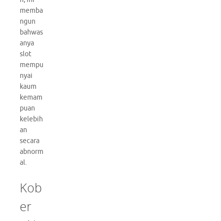
memba
ngun
bahwas
anya
slot
mempu
nyai
kaum
kemam
puan
kelebih
an
secara
abnorm
al.
Kob
er