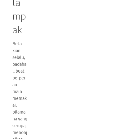
ta
mp
ak
Beta
kian
selalu,
padaha
l, buat
berper
an
main
memak
ai,
bilama
na yang
serupa,
menonj