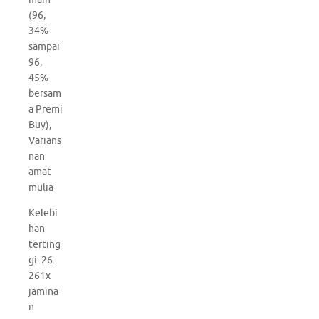
(96,
34%
sampai
96,
45%
bersam
a Premi
Buy),
Varians
nan
amat
mulia
Kelebi
han
terting
gi: 26.
261x
jamina
n