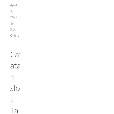
April
3,
2023
Slot
Online
Cat
ata
n
slo
t
Ta