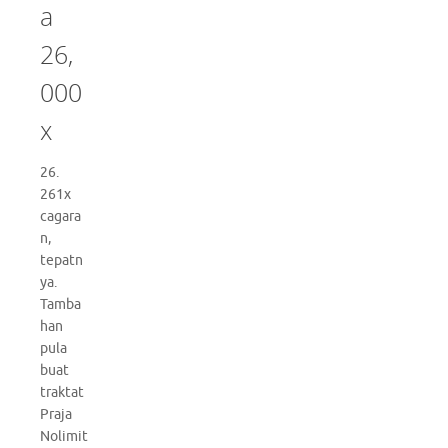
a
26,
000
x
26.
261x
cagara
n,
tepatn
ya.
Tamba
han
pula
buat
traktat
Praja
Nolimit