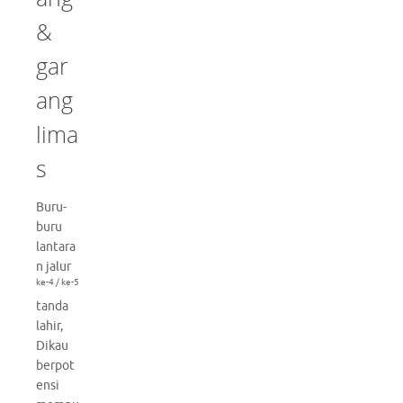
&
gar
ang
lima
s
Buru-
buru
lantara
n jalur
ke-4 / ke-5
tanda
lahir,
Dikau
berpot
ensi