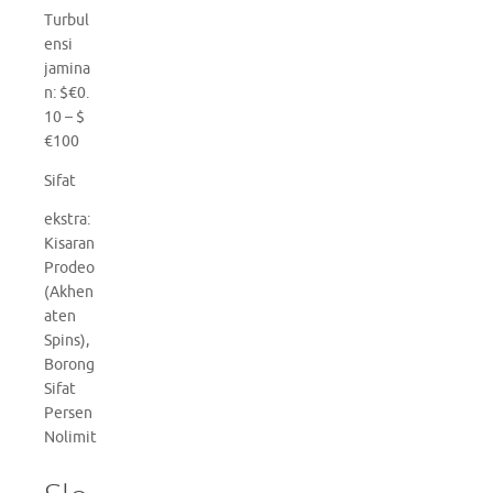
Turbul
ensi
jamina
n: $€0.
10 – $
€100
Sifat
ekstra:
Kisaran
Prodeo
(Akhen
aten
Spins),
Borong
Sifat
Persen
Nolimit