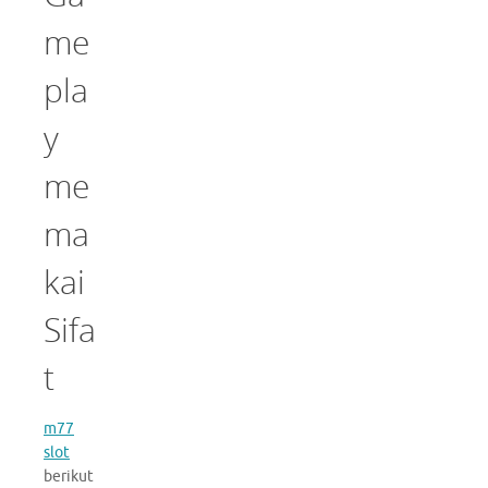
me
pla
y
me
ma
kai
Sifa
t
m77
slot
berikut