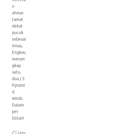
n
ahmar
tamat
dekat
pucuk
sebesar
limas,
Engkau
menan
gkap
satu,
dua / 3
Pyrami
d
Wilds.
Dalam
per
lilitan!
Gim