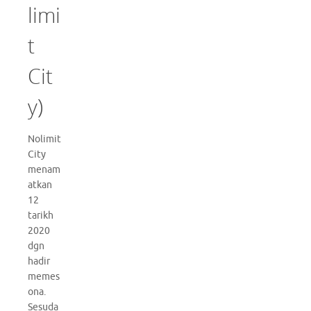
limi
t
Cit
y)
Nolimit
City
menam
atkan
12
tarikh
2020
dgn
hadir
memes
ona.
Sesuda