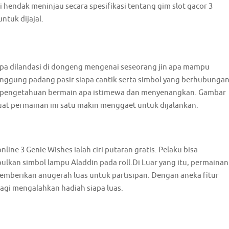
i hendak meninjau secara spesifikasi tentang gim slot gacor 3
ntuk dijajal.
iapa dilandasi di dongeng mengenai seseorang jin apa mampu
unggung padang pasir siapa cantik serta simbol yang berhubunga
an pengetahuan bermain apa istimewa dan menyenangkan. Gambar
t permainan ini satu makin menggaet untuk dijalankan.
nline 3 Genie Wishes ialah ciri putaran gratis. Pelaku bisa
kan simbol lampu Aladdin pada roll.Di Luar yang itu, permainan
memberikan anugerah luas untuk partisipan. Dengan aneka fitur
agi mengalahkan hadiah siapa luas.