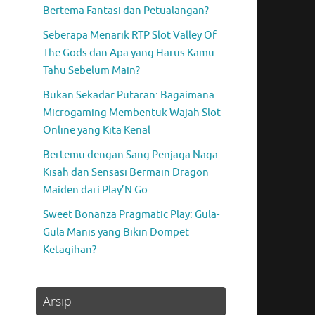
Bertema Fantasi dan Petualangan?
Seberapa Menarik RTP Slot Valley Of
The Gods dan Apa yang Harus Kamu
Tahu Sebelum Main?
Bukan Sekadar Putaran: Bagaimana
n
Microgaming Membentuk Wajah Slot
Online yang Kita Kenal
Bertemu dengan Sang Penjaga Naga:
Kisah dan Sensasi Bermain Dragon
Maiden dari Play’N Go
Sweet Bonanza Pragmatic Play: Gula-
Gula Manis yang Bikin Dompet
Ketagihan?
Arsip