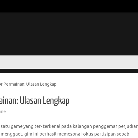
or Permainan: Ulasan Lengkap
ainan: Ulasan Lengkap
line
h satu game yang ter- terkenal pada kalangan penggemar perjudia
e menggaet, gim ini berhasil memesona fokus partisipan sebab