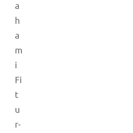
a
h
a
m
i
Fi
t
u
r-