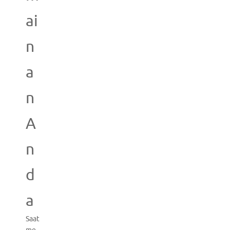
ai
n
a
n
A
n
d
a
Saat