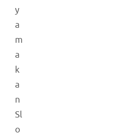
y
a
m
a
k
a
n
Sl
o