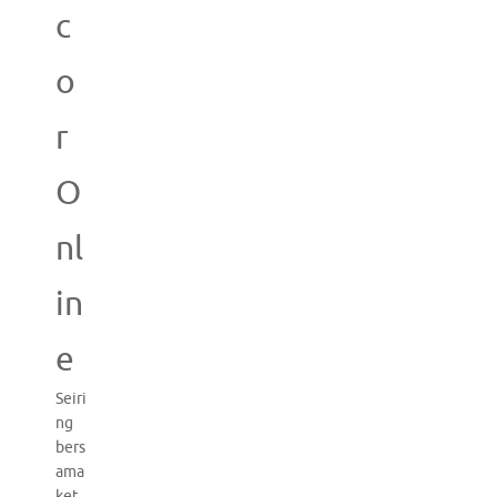
c
o
r
O
nl
in
e
Seiri
ng
bers
ama
ket