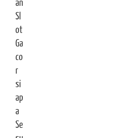
an
Sl
ot
Ga
co
r
si
ap
a
Se