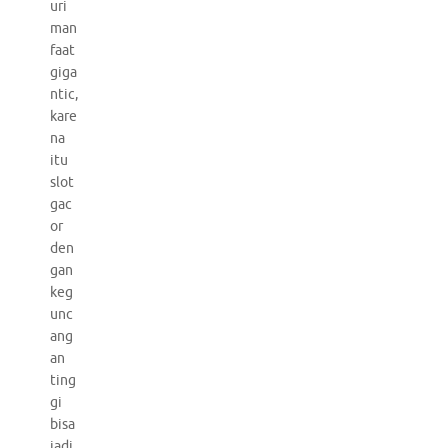
uri
man
faat
giga
ntic,
kare
na
itu
slot
gac
or
den
gan
keg
unc
ang
an
ting
gi
bisa
jadi