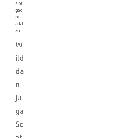
slot
gac
or
adal
ah:
W
ild
da
n
ju
ga
Sc
at