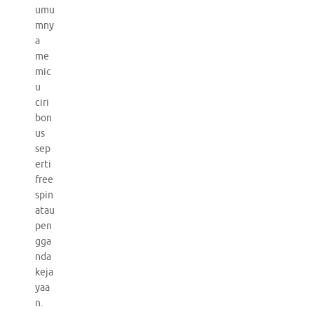
umu
mny
a
me
mic
u
ciri
bon
us
sep
erti
free
spin
atau
pen
gga
nda
keja
yaa
n.