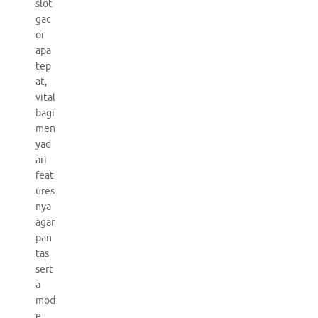
slot
gac
or
apa
tep
at,
vital
bagi
men
yad
ari
feat
ures
nya
agar
pan
tas
sert
a
mod
e