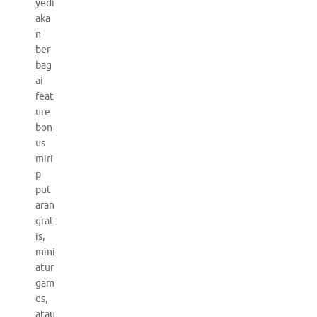
yedi
aka
n
ber
bag
ai
feat
ure
bon
us
miri
p
put
aran
grat
is,
mini
atur
gam
es,
atau