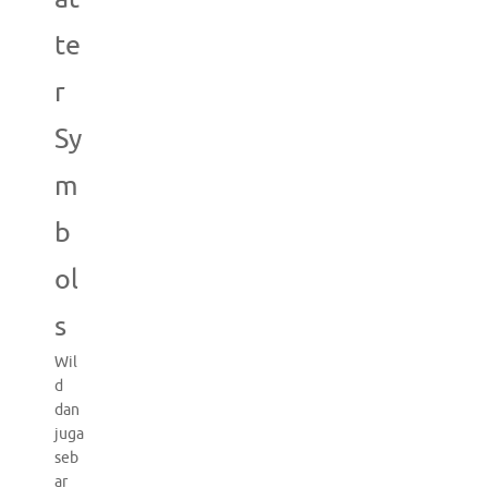
te
r
Sy
m
b
ol
s
Wil
d
dan
juga
seb
ar