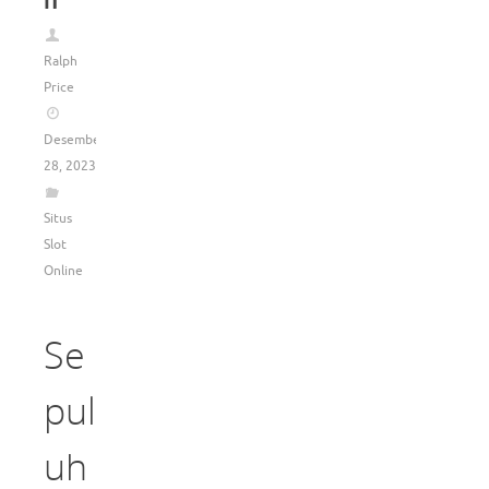
Ralph
Price
Desember
28, 2023
Situs
Slot
Online
Se
pul
uh