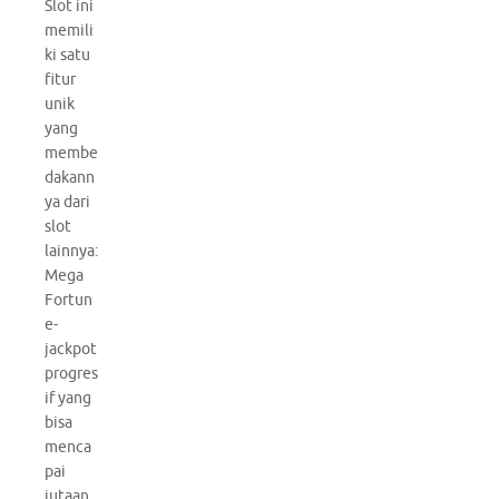
Slot ini
memili
ki satu
fitur
unik
yang
membe
dakann
ya dari
slot
lainnya:
Mega
Fortun
e-
jackpot
progres
if yang
bisa
menca
pai
jutaan