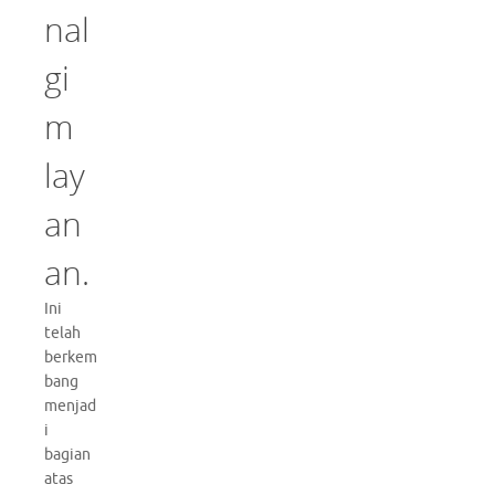
nal
gi
m
lay
an
an.
Ini
telah
berkem
bang
menjad
i
bagian
atas