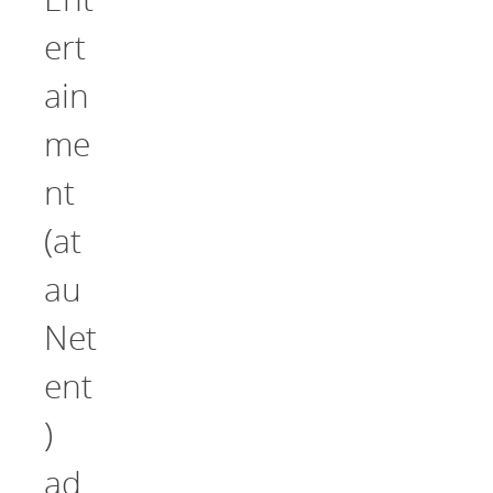
ert
ain
me
nt
(at
au
Net
ent
)
ad