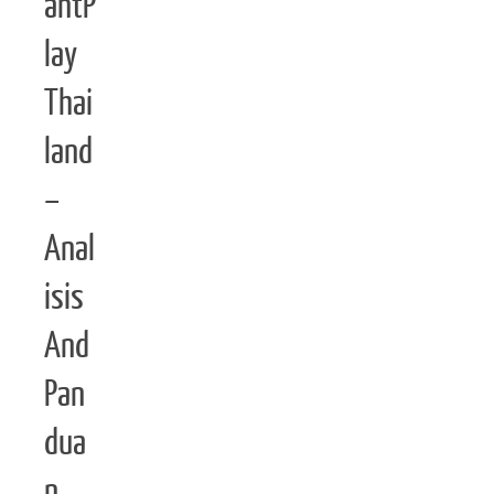
antP
lay
Thai
land
–
Anal
isis
And
Pan
dua
n