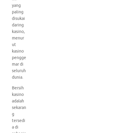
yang
paling
disukai
daring
kasino,
menur
ut
kasino
pengge
mar di
seluruh
dunia.
Bersih
kasino
adalah
sekaran
g
tersedi
a di