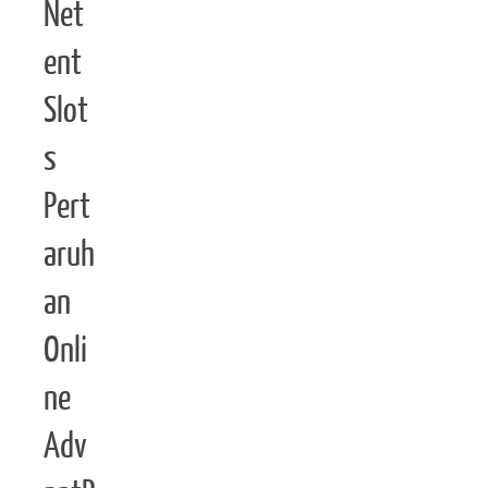
Net
ent
Slot
s
Pert
aruh
an
Onli
ne
Adv