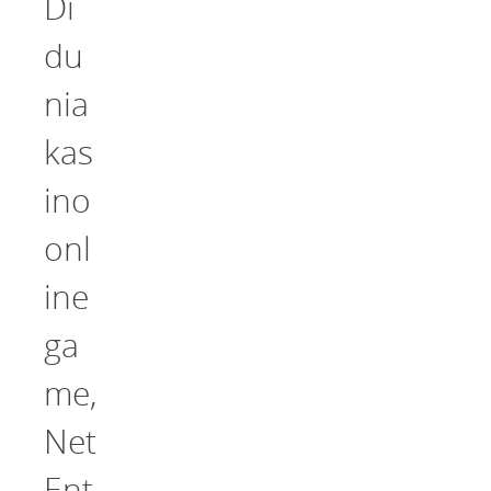
Di
du
nia
kas
ino
onl
ine
ga
me,
Net
Ent