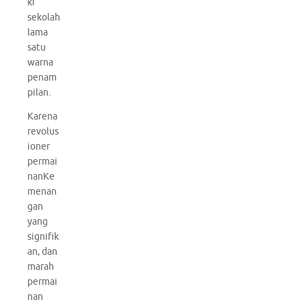
ki
sekolah
lama
satu
warna
penam
pilan.
Karena
revolus
ioner
permai
nanKe
menan
gan
yang
signifik
an, dan
marah
permai
nan