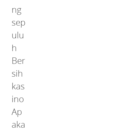
ng
sep
ulu
h
Ber
sih
kas
ino
Ap
aka