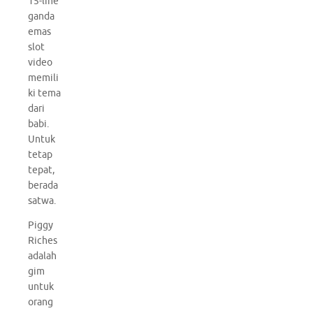
15-line
ganda
emas
slot
video
memili
ki tema
dari
babi.
Untuk
tetap
tepat,
berada
satwa.
Piggy
Riches
adalah
gim
untuk
orang