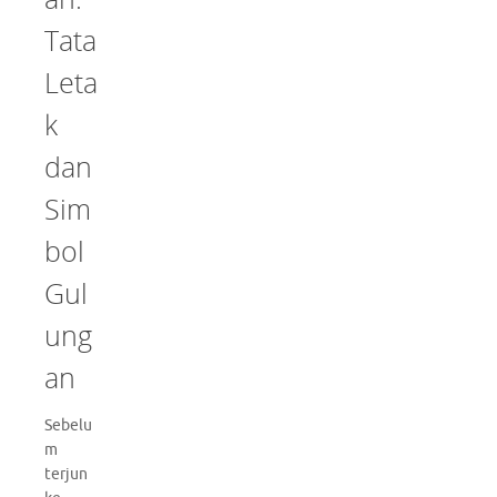
Tata
Leta
k
dan
Sim
bol
Gul
ung
an
Sebelu
m
terjun