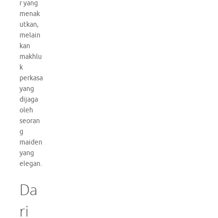
r yang
menak
utkan,
melain
kan
makhlu
k
perkasa
yang
dijaga
oleh
seoran
g
maiden
yang
elegan.
Da
ri