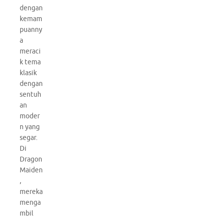
dengan
kemam
puanny
a
meraci
k tema
klasik
dengan
sentuh
an
moder
n yang
segar.
Di
Dragon
Maiden
,
mereka
menga
mbil