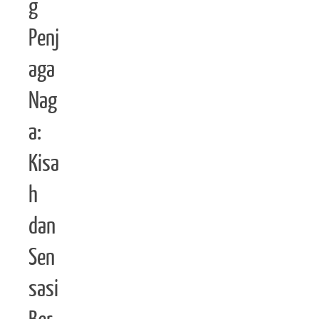
g
Penj
aga
Nag
a:
Kisa
h
dan
Sen
sasi