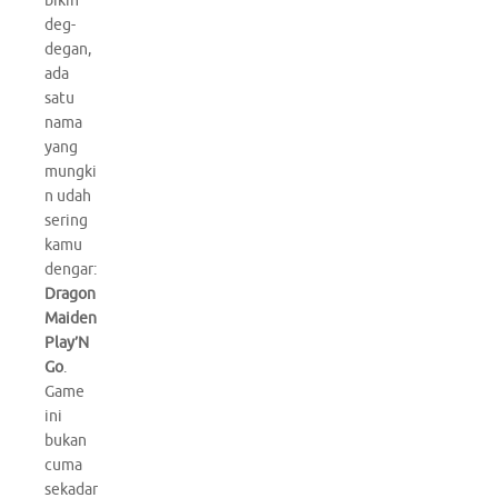
bikin
deg-
degan,
ada
satu
nama
yang
mungki
n udah
sering
kamu
dengar:
Dragon
Maiden
Play’N
Go
.
Game
ini
bukan
cuma
sekadar