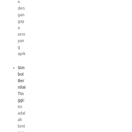
n
den
gan
gay
a
seni
yan
g
apik
.
Sim
bol
Ber
nilai
Tin
ggi:
Ini
adal
ah
bint