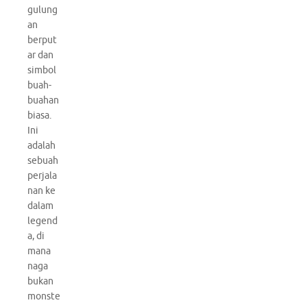
gulung
an
berput
ar dan
simbol
buah-
buahan
biasa.
Ini
adalah
sebuah
perjala
nan ke
dalam
legend
a, di
mana
naga
bukan
monste