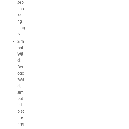
seb
uah
kalu
ng
mag
is.
Sim
bol
Wil
d:
Berl
ogo
‘Wil
d’,
sim
bol
ini
bisa
me
ngg