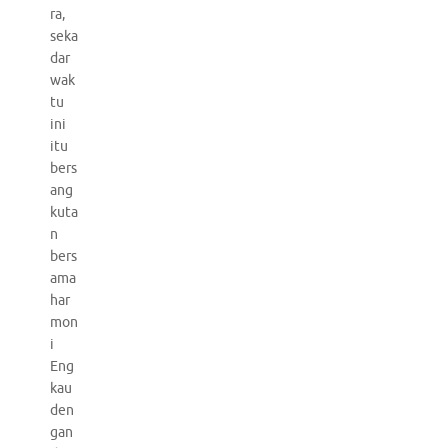
ra,
seka
dar
wak
tu
ini
itu
bers
ang
kuta
n
bers
ama
har
mon
i
Eng
kau
den
gan