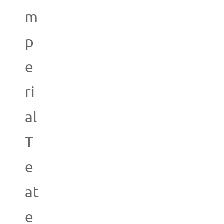
m
p
e
ri
al
T
e
at
e