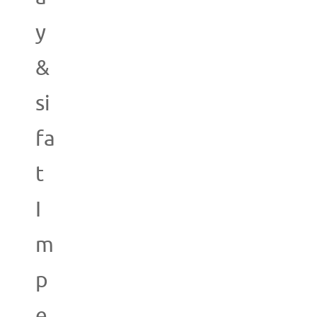
y
&
si
fa
t
I
m
p
e