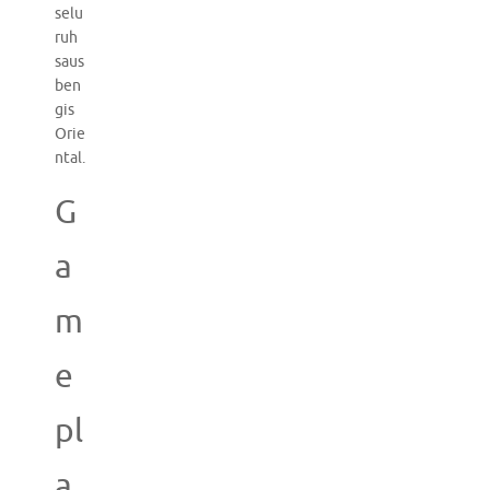
selu
ruh
saus
ben
gis
Orie
ntal.
G
a
m
e
pl
a