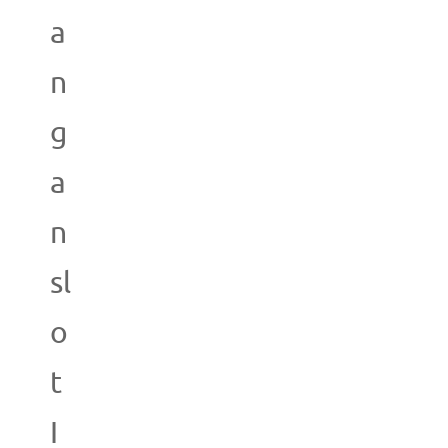
a
n
g
a
n
sl
o
t
I