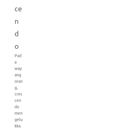
ce
n
d
o
Pad
a
way
ang
oran
g,
cres
cen
do
men
gelu
kka