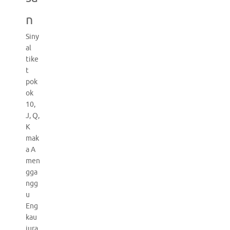
n
Siny
al
tike
t
pok
ok
10,
J, Q,
K
mak
a A
men
gga
ngg
u
Eng
kau
jura