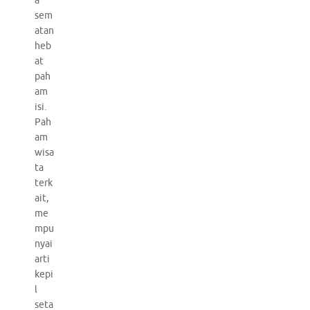
a
sem
atan
heb
at
pah
am
isi.
Pah
am
wisa
ta
terk
ait,
me
mpu
nyai
arti
kepi
l
seta