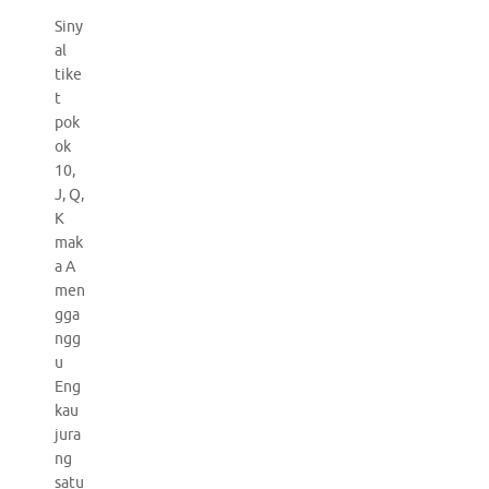
Siny
al
tike
t
pok
ok
10,
J, Q,
K
mak
a A
men
gga
ngg
u
Eng
kau
jura
ng
satu