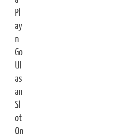
Pl
ay
n
Go
Ul
as
an
Sl
ot
On