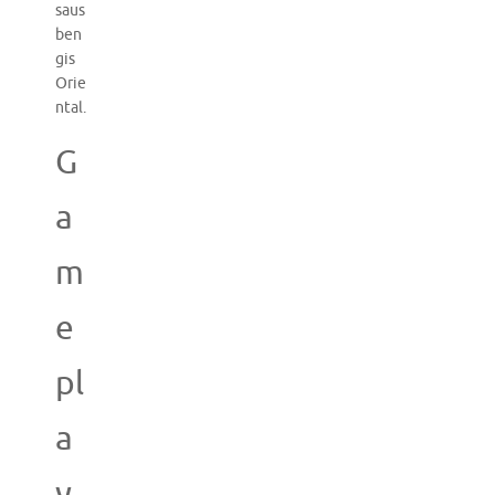
saus
ben
gis
Orie
ntal.
G
a
m
e
pl
a
y