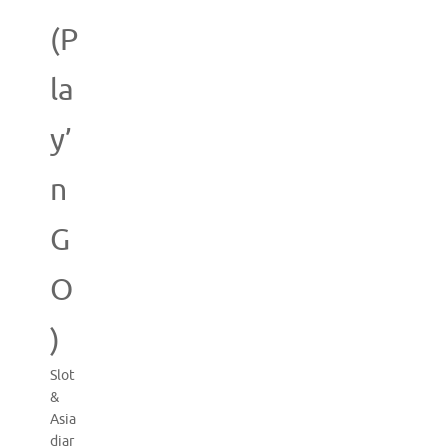
(P
la
y’
n
G
O
)
Slot
&
Asia
diar