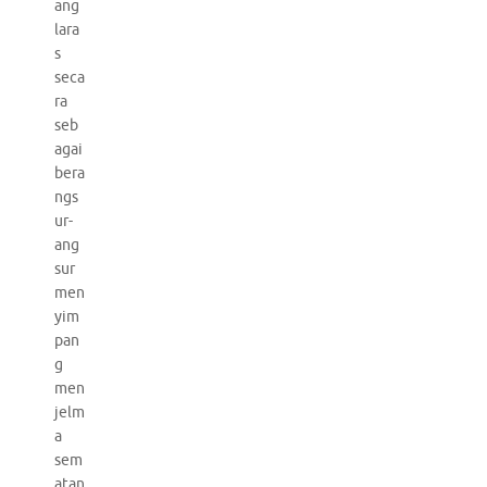
ang
lara
s
seca
ra
seb
agai
bera
ngs
ur-
ang
sur
men
yim
pan
g
men
jelm
a
sem
atan