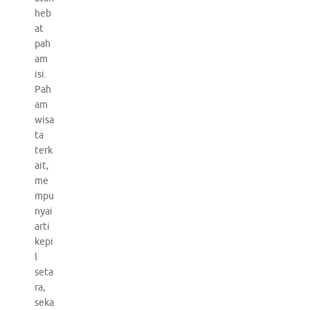
heb
at
pah
am
isi.
Pah
am
wisa
ta
terk
ait,
me
mpu
nyai
arti
kepi
l
seta
ra,
seka