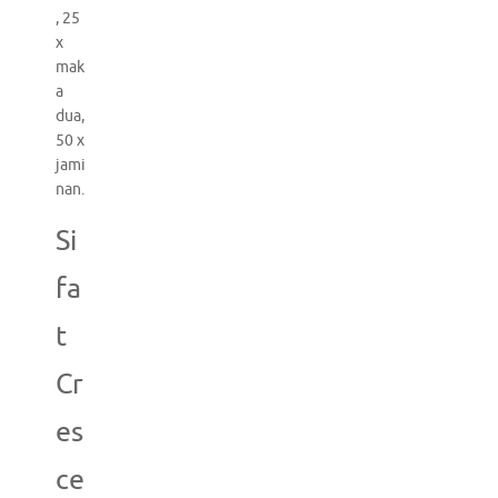
, 25
x
mak
a
dua,
50 x
jami
nan.
Si
fa
t
Cr
es
ce