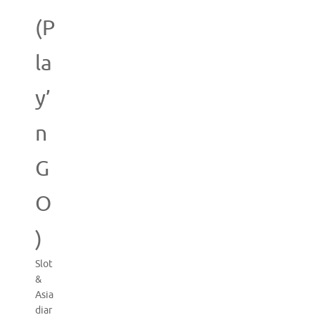
(P
la
y’
n
G
O
)
Slot
&
Asia
diar