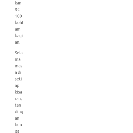
kan
$€
100
bohl
am
bagi
an.
Sela
ma
mas
a di
seti
ap
kisa
ran,
tan
ding
an
bun
ga