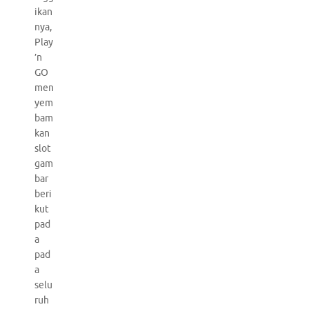
ikan
nya,
Play
’n
GO
men
yem
bam
kan
slot
gam
bar
beri
kut
pad
a
pad
a
selu
ruh