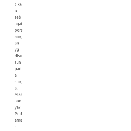
tika
n
seb
agai
pers
aing
an
yg
disu
sun
pad
a
surg
a.
Alas
ann
ya?
Pert
ama
-