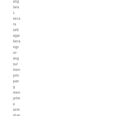
ang
lara
s
seca
ra
seb
agai
bera
ngs
ur-
ang
sur
men
yim
pan
g
men
jelm
a
sem
atan