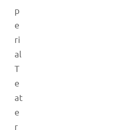
p
e
ri
al
T
e
at
e
r