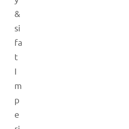
&
si
fa
t
I
m
p
e