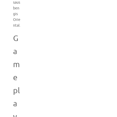
saus
ben
gis
Orie
ntal.
G
a
m
e
pl
a
y