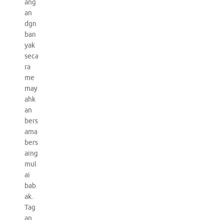
ang
an
dgn
ban
yak
seca
ra
me
may
ahk
an
bers
ama
bers
aing
mul
ai
bab
ak.
Tag
an