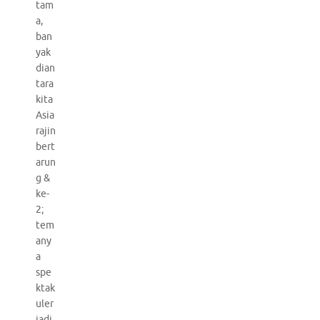
tam
a,
ban
yak
dian
tara
kita
Asia
rajin
bert
arun
g &
ke-
2;
tem
any
a
spe
ktak
uler
jadi.