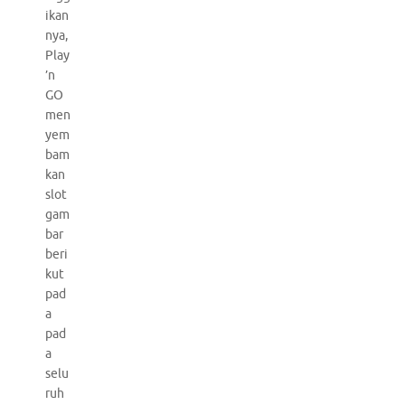
ikan
nya,
Play
’n
GO
men
yem
bam
kan
slot
gam
bar
beri
kut
pad
a
pad
a
selu
ruh