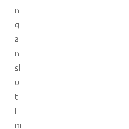
n
g
a
n
sl
o
t
I
m