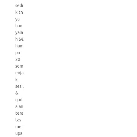
sedi
kitn
ya
han
yala
h $€
ham
pa.
20
sem
enja
k
sesi,
&
gad
aian
tera
tas
mer
upa