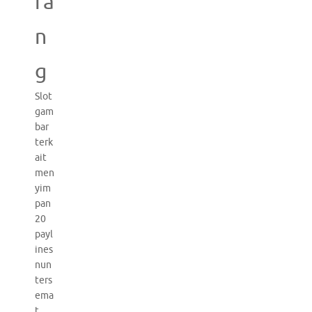
ra
n
g
Slot
gam
bar
terk
ait
men
yim
pan
20
payl
ines
nun
ters
ema
t,