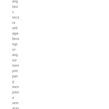
ang
lara
s
seca
ra
seb
agai
bera
ngs
ur-
ang
sur
men
yim
pan
g
men
jelm
a
sem
atan