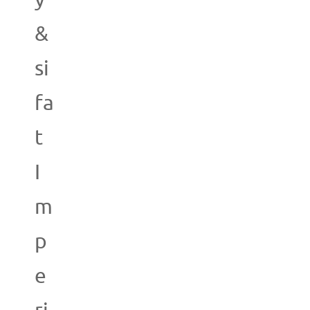
&
si
fa
t
I
m
p
e