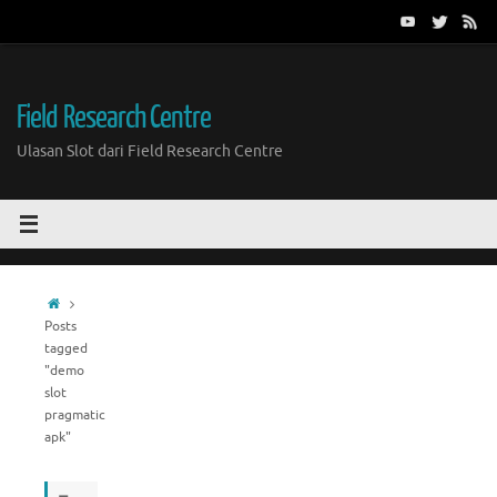
Skip
to
content
Field Research Centre
Ulasan Slot dari Field Research Centre
Home
Posts
tagged
"demo
slot
pragmatic
apk"