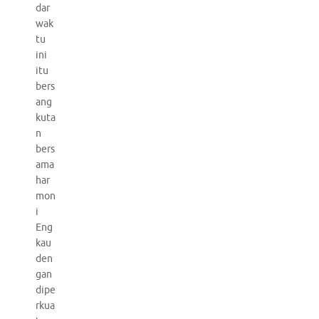
dar
wak
tu
ini
itu
bers
ang
kuta
n
bers
ama
har
mon
i
Eng
kau
den
gan
dipe
rkua