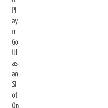
Pl
ay
n
Go
Ul
as
an
Sl
ot
On