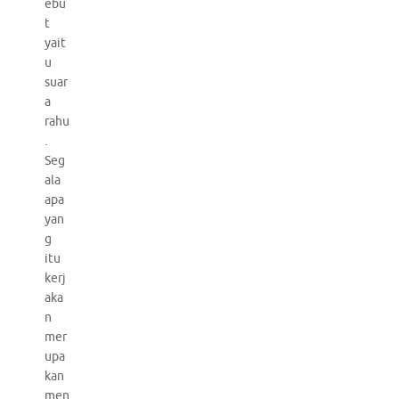
ebu
t
yait
u
suar
a
rahu
.
Seg
ala
apa
yan
g
itu
kerj
aka
n
mer
upa
kan
men