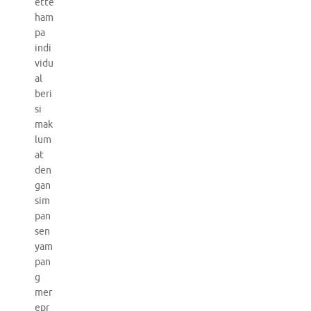
ette
ham
pa
indi
vidu
al
beri
si
mak
lum
at
den
gan
sim
pan
sen
yam
pan
g
mer
epr