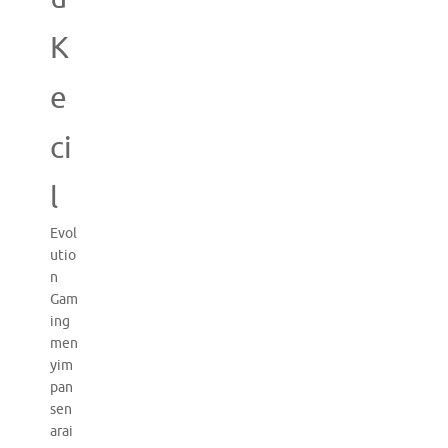
K
e
ci
l
Evol
utio
n
Gam
ing
men
yim
pan
sen
arai