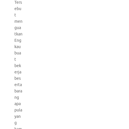
Ters
ebu
t
men
gua
tkan
Eng
kau
bua
t
bek
erja
bes
erta
bara
ng
apa
pula
yan
g