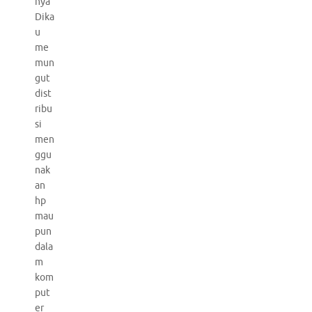
nya
Dika
u
me
mun
gut
dist
ribu
si
men
ggu
nak
an
hp
mau
pun
dala
m
kom
put
er