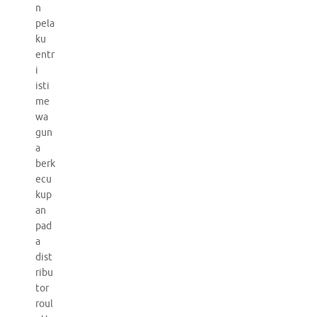
n
pela
ku
entr
i
isti
me
wa
gun
a
berk
ecu
kup
an
pad
a
dist
ribu
tor
roul