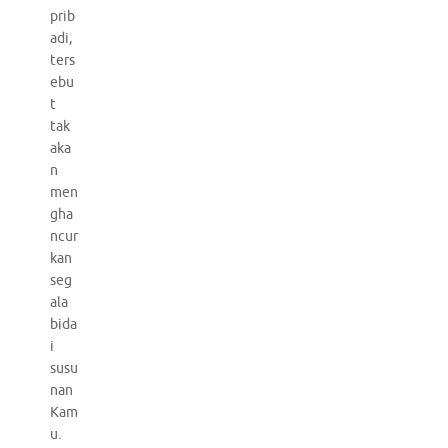
prib
adi,
ters
ebu
t
tak
aka
n
men
gha
ncur
kan
seg
ala
bida
i
susu
nan
Kam
u.