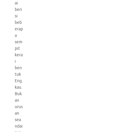
ai
beri
si
beb
erap
a
sem
pit
kera
i
ben
tuk
Eng
kau.
Buk
an
urus
an
sea
ndai