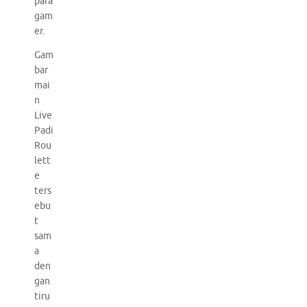
para
gam
er.
Gam
bar
mai
n
Live
Padi
Rou
lett
e
ters
ebu
t
sam
a
den
gan
tiru