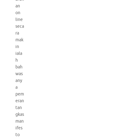
an
on
line
seca
ra
mak
in
iala
h
bah
was
any
a
pem
eran
tan
gkas
man
ifes
to