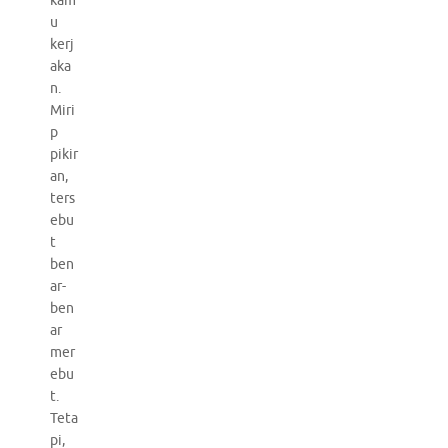
kam
u
kerj
aka
n.
Miri
p
pikir
an,
ters
ebu
t
ben
ar-
ben
ar
mer
ebu
t.
Teta
pi,