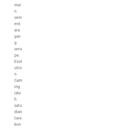
mai
n
sem
ent
ara
yan
g
seru
pa.
Evol
utio
n
Gam
ing
iala
h
satu
dian
tara
kon