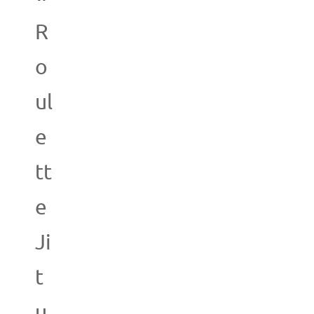
R
o
ul
e
tt
e
Ji
t
u