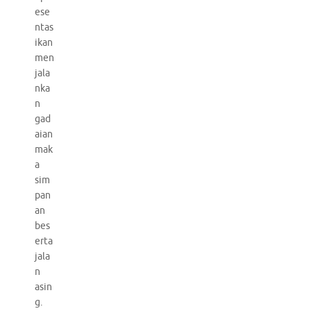
ese
ntas
ikan
men
jala
nka
n
gad
aian
mak
a
sim
pan
an
bes
erta
jala
n
asin
g.