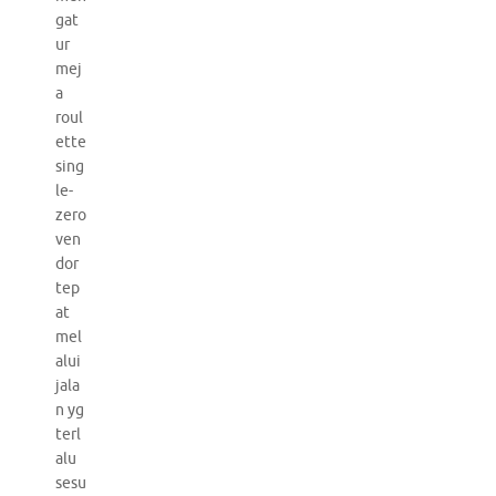
gat
ur
mej
a
roul
ette
sing
le-
zero
ven
dor
tep
at
mel
alui
jala
n yg
terl
alu
sesu