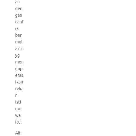
an
den
gan
cant
ik
ber
mul
a itu
yg
men
gop
eras
ikan
reka
n
isti
me
wa
itu.
Alir