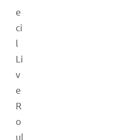
e
ci
l
Li
v
e
R
o
ul