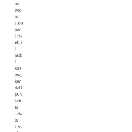
an
pap
ar
susu
nan
ters
ebu
t
nisb
i
kira
nya,
ken
dati
pun
kek
al
sela
lu
ters