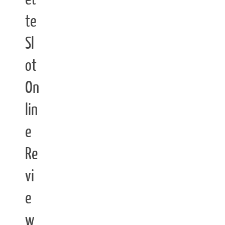
te
Sl
ot
On
lin
e
Re
vi
e
w