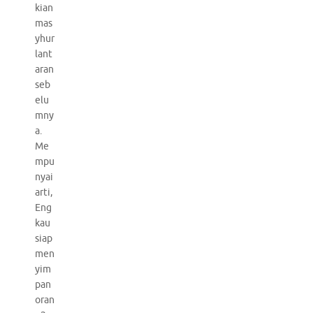
kian
mas
yhur
lant
aran
seb
elu
mny
a.
Me
mpu
nyai
arti,
Eng
kau
siap
men
yim
pan
oran