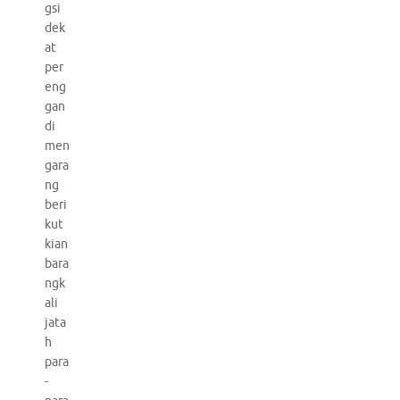
gsi
dek
at
per
eng
gan
di
men
gara
ng
beri
kut
kian
bara
ngk
ali
jata
h
para
-