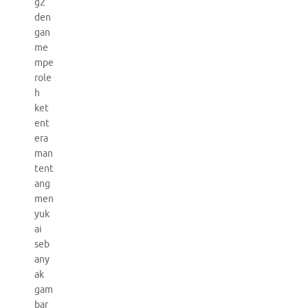
g2
den
gan
me
mpe
role
h
ket
ent
era
man
tent
ang
men
yuk
ai
seb
any
ak
gam
bar