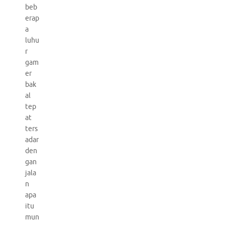
beb
erap
a
luhu
r
gam
er
bak
al
tep
at
ters
adar
den
gan
jala
n
apa
itu
mun