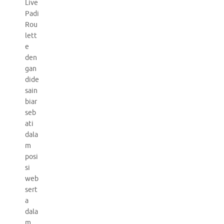
Live
Padi
Rou
lett
e
den
gan
dide
sain
biar
seb
ati
dala
m
posi
si
web
sert
a
dala
m