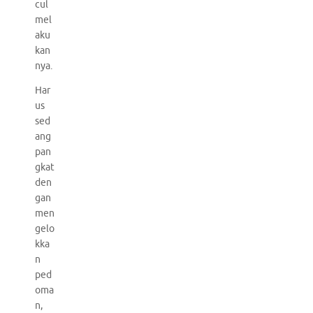
cul
mel
aku
kan
nya.
Har
us
sed
ang
pan
gkat
den
gan
men
gelo
kka
n
ped
oma
n,