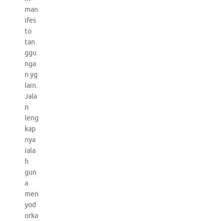
man
ifes
to
tan
ggu
nga
n yg
lain.
Jala
n
leng
kap
nya
iala
h
gun
a
men
yod
orka