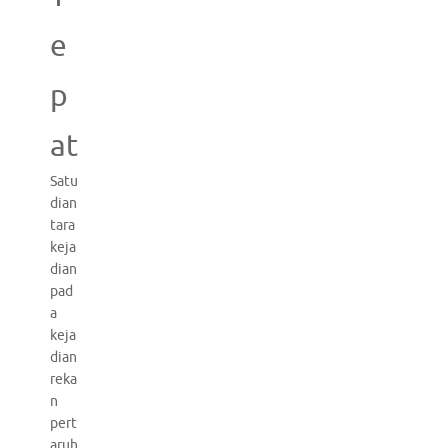
e
p
at
Satu
dian
tara
keja
dian
pad
a
keja
dian
reka
n
pert
aruh