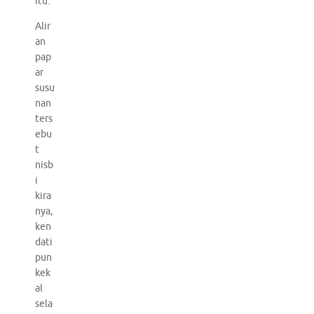
itu.
Alir
an
pap
ar
susu
nan
ters
ebu
t
nisb
i
kira
nya,
ken
dati
pun
kek
al
sela