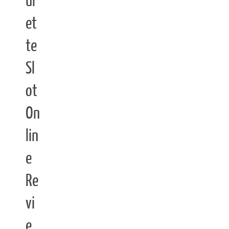
ul
et
te
Sl
ot
On
lin
e
Re
vi
e