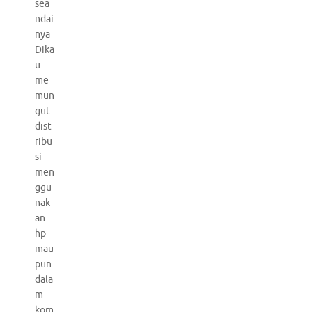
sea
ndai
nya
Dika
u
me
mun
gut
dist
ribu
si
men
ggu
nak
an
hp
mau
pun
dala
m
kom