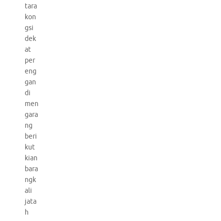
tara
kon
gsi
dek
at
per
eng
gan
di
men
gara
ng
beri
kut
kian
bara
ngk
ali
jata
h