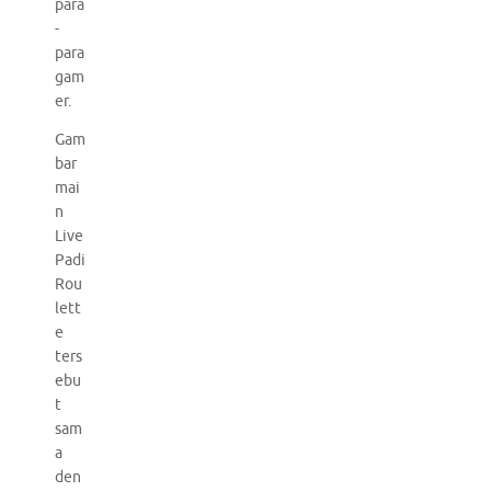
para
-
para
gam
er.
Gam
bar
mai
n
Live
Padi
Rou
lett
e
ters
ebu
t
sam
a
den