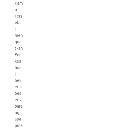
Kam
u.
Ters
ebu
t
men
gua
tkan
Eng
kau
bua
t
bek
erja
bes
erta
bara
ng
apa
pula