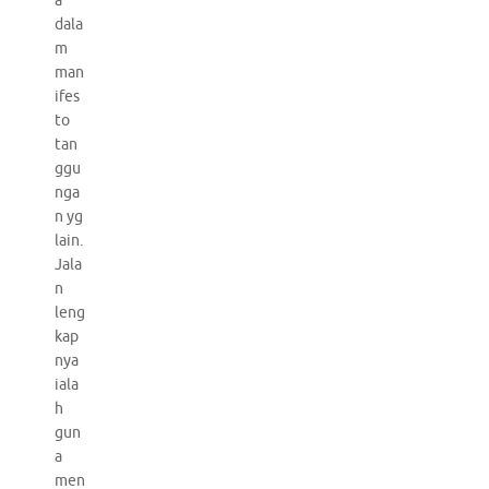
a
dala
m
man
ifes
to
tan
ggu
nga
n yg
lain.
Jala
n
leng
kap
nya
iala
h
gun
a
men