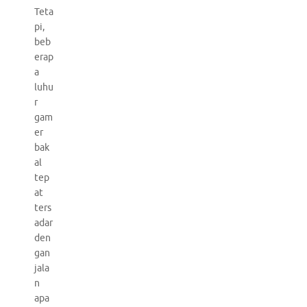
Teta
pi,
beb
erap
a
luhu
r
gam
er
bak
al
tep
at
ters
adar
den
gan
jala
n
apa