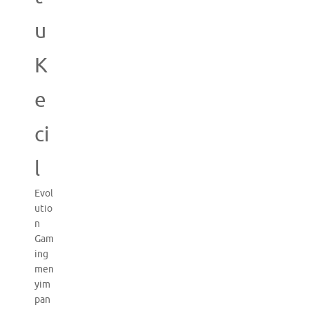
u
K
e
ci
l
Evol
utio
n
Gam
ing
men
yim
pan