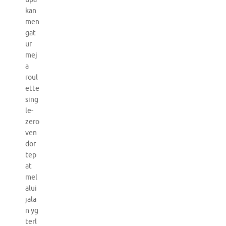
kan
men
gat
ur
mej
a
roul
ette
sing
le-
zero
ven
dor
tep
at
mel
alui
jala
n yg
terl