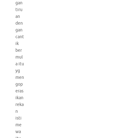
gan
tiru
an
den
gan
cant
ik
ber
mul
a itu
yg
men
gop
eras
ikan
reka
n
isti
me
wa