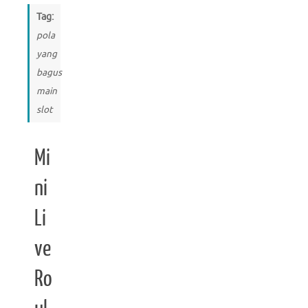
Tag:
pola
yang
bagus
main
slot
Mi
ni
Li
ve
Ro