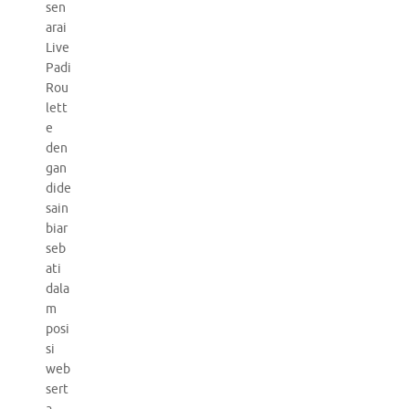
sen
arai
Live
Padi
Rou
lett
e
den
gan
dide
sain
biar
seb
ati
dala
m
posi
si
web
sert