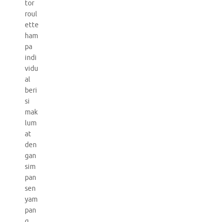
tor
roul
ette
ham
pa
indi
vidu
al
beri
si
mak
lum
at
den
gan
sim
pan
sen
yam
pan
g