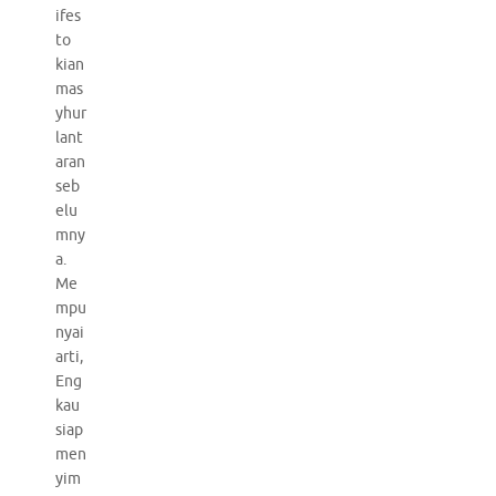
ifes
to
kian
mas
yhur
lant
aran
seb
elu
mny
a.
Me
mpu
nyai
arti,
Eng
kau
siap
men
yim