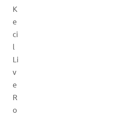
K
e
ci
l
Li
v
e
R
o