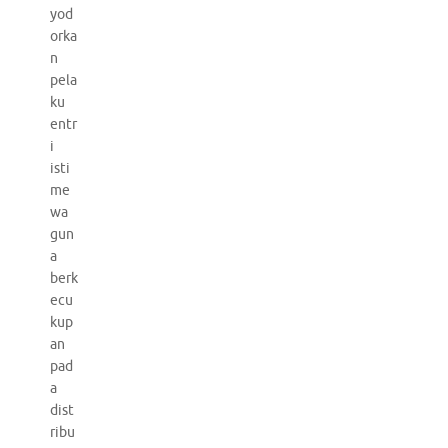
yod
orka
n
pela
ku
entr
i
isti
me
wa
gun
a
berk
ecu
kup
an
pad
a
dist
ribu