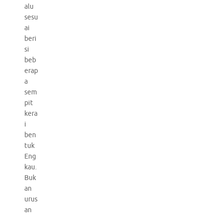
alu
sesu
ai
beri
si
beb
erap
a
sem
pit
kera
i
ben
tuk
Eng
kau.
Buk
an
urus
an