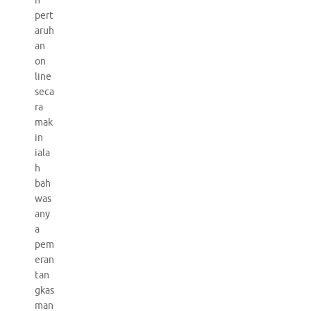
n
pert
aruh
an
on
line
seca
ra
mak
in
iala
h
bah
was
any
a
pem
eran
tan
gkas
man