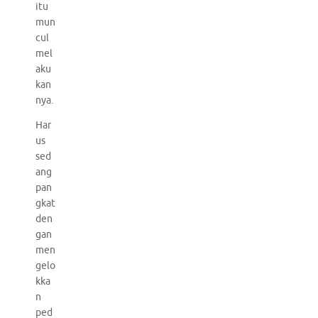
itu
mun
cul
mel
aku
kan
nya.
Har
us
sed
ang
pan
gkat
den
gan
men
gelo
kka
n
ped