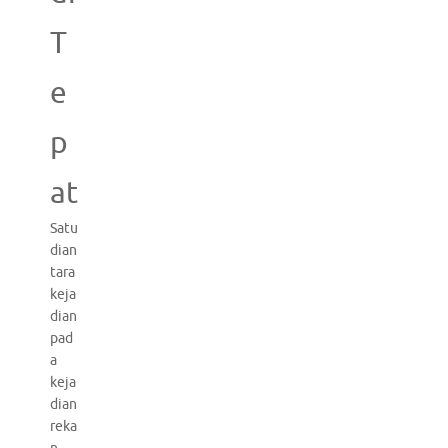
T
e
p
at
Satu
dian
tara
keja
dian
pad
a
keja
dian
reka