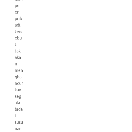
put
er
prib
adi,
ters
ebu
t
tak
aka
n
men
gha
ncur
kan
seg
ala
bida
i
susu
nan