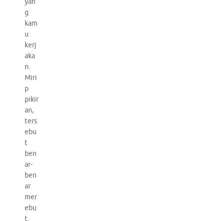
yan
g
kam
u
kerj
aka
n.
Miri
p
pikir
an,
ters
ebu
t
ben
ar-
ben
ar
mer
ebu
t.