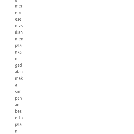
mer
epr
ese
ntas
ikan
men
jala
nka
n
gad
aian
mak
a
sim
pan
an
bes
erta
jala
n