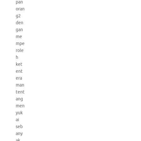
pan
oran
g2
den
gan
me
mpe
role
h
ket
ent
era
man
tent
ang
men
yuk
ai
seb
any
ak