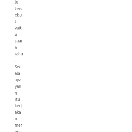
lu
ters
ebu
t
yait
u
suar
a
rahu
.
Seg
ala
apa
yan
g
itu
kerj
aka
n
mer
upa