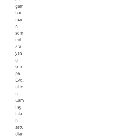
gam
bar
mai
n
sem
ent
ara
yan
g
seru
pa.
Evol
utio
n
Gam
ing
iala
h
satu
dian