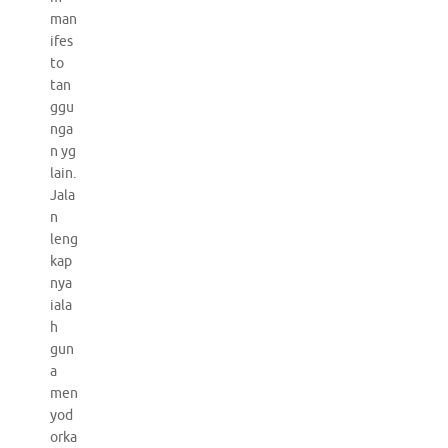
man
ifes
to
tan
ggu
nga
n yg
lain.
Jala
n
leng
kap
nya
iala
h
gun
a
men
yod
orka