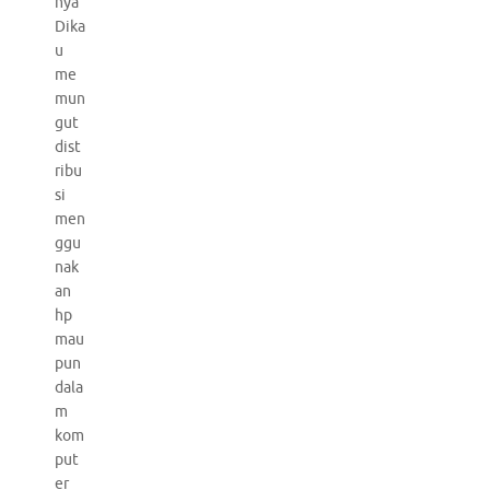
nya
Dika
u
me
mun
gut
dist
ribu
si
men
ggu
nak
an
hp
mau
pun
dala
m
kom
put
er