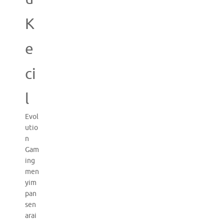
K
e
ci
l
Evol
utio
n
Gam
ing
men
yim
pan
sen
arai