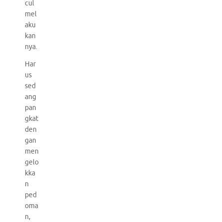
cul
mel
aku
kan
nya.
Har
us
sed
ang
pan
gkat
den
gan
men
gelo
kka
n
ped
oma
n,