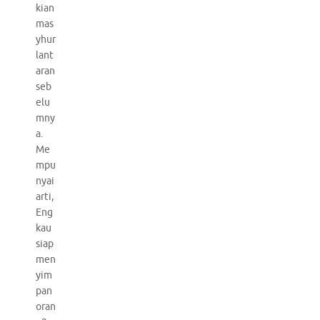
kian
mas
yhur
lant
aran
seb
elu
mny
a.
Me
mpu
nyai
arti,
Eng
kau
siap
men
yim
pan
oran