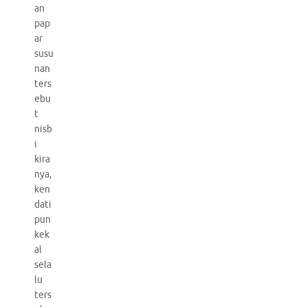
an
pap
ar
susu
nan
ters
ebu
t
nisb
i
kira
nya,
ken
dati
pun
kek
al
sela
lu
ters