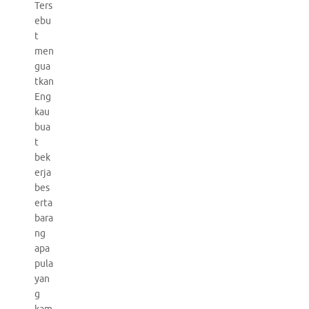
Ters
ebu
t
men
gua
tkan
Eng
kau
bua
t
bek
erja
bes
erta
bara
ng
apa
pula
yan
g