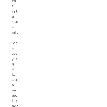
ebu
t
yait
u
suar
a
rahu
.
Seg
ala
apa
yan
g
itu
kerj
aka
n
mer
upa
kan
men