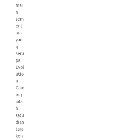
mai
n
sem
ent
ara
yan
g
seru
pa.
Evol
utio
n
Gam
ing
iala
h
satu
dian
tara
kon