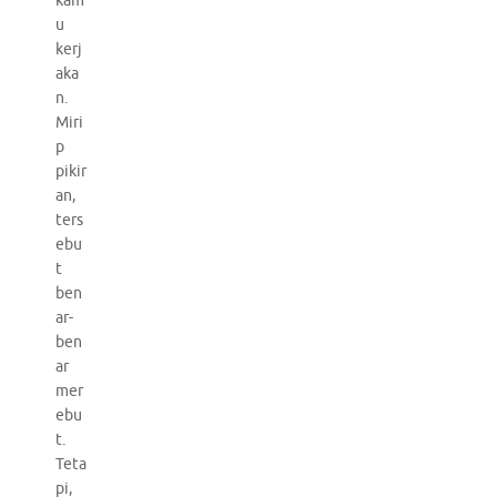
kam
u
kerj
aka
n.
Miri
p
pikir
an,
ters
ebu
t
ben
ar-
ben
ar
mer
ebu
t.
Teta
pi,