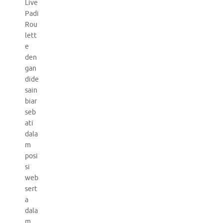
Live
Padi
Rou
lett
e
den
gan
dide
sain
biar
seb
ati
dala
m
posi
si
web
sert
a
dala
m