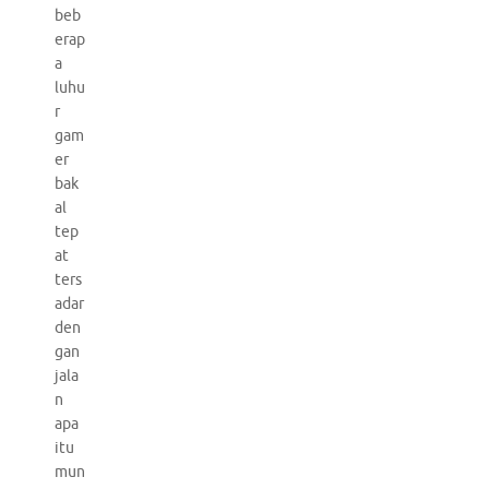
beb
erap
a
luhu
r
gam
er
bak
al
tep
at
ters
adar
den
gan
jala
n
apa
itu
mun