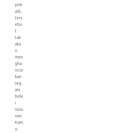
prib
adi,
ters
ebu
t
tak
aka
n
men
gha
ncur
kan
seg
ala
bida
i
susu
nan
Kam
u.