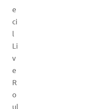
e
ci
l
Li
v
e
R
o
ul