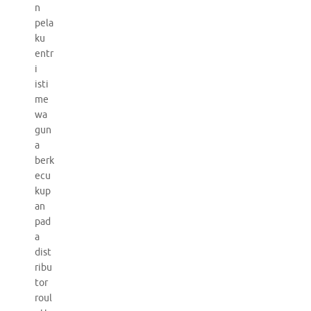
n
pela
ku
entr
i
isti
me
wa
gun
a
berk
ecu
kup
an
pad
a
dist
ribu
tor
roul