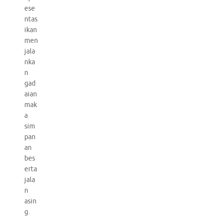
ese
ntas
ikan
men
jala
nka
n
gad
aian
mak
a
sim
pan
an
bes
erta
jala
n
asin
g.