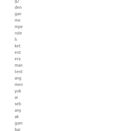
g2
den
gan
me
mpe
role
h
ket
ent
era
man
tent
ang
men
yuk
ai
seb
any
ak
gam
bar