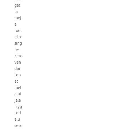
gat
ur
mej
a
roul
ette
sing
le-
zero
ven
dor
tep
at
mel
alui
jala
n yg
terl
alu
sesu