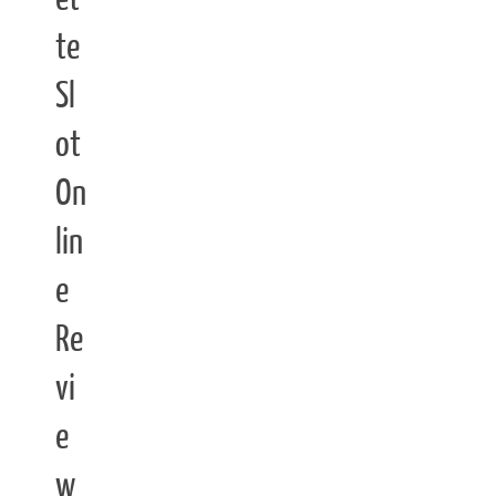
te
Sl
ot
On
lin
e
Re
vi
e
w