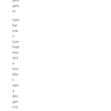
para
gam
er.
Gam
bar
mai
n
Live
Padi
Rou
lett
e
ters
ebu
t
sam
a
den
gan
tiru