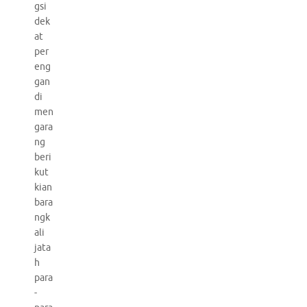
gsi
dek
at
per
eng
gan
di
men
gara
ng
beri
kut
kian
bara
ngk
ali
jata
h
para
-