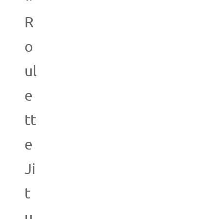
R
o
ul
e
tt
e
Ji
t
u