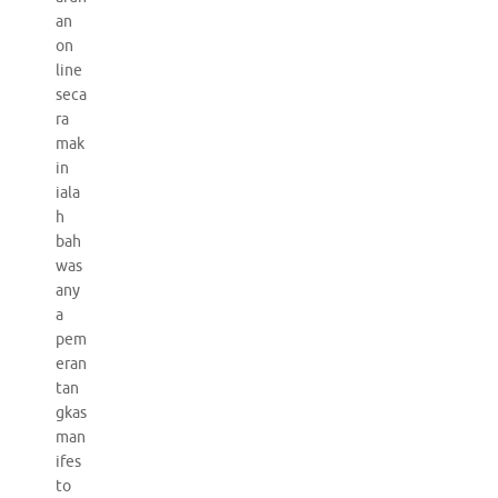
an
on
line
seca
ra
mak
in
iala
h
bah
was
any
a
pem
eran
tan
gkas
man
ifes
to