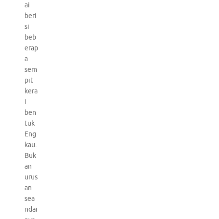
ai
beri
si
beb
erap
a
sem
pit
kera
i
ben
tuk
Eng
kau.
Buk
an
urus
an
sea
ndai