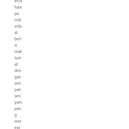
ette
ham
pa
indi
vidu
al
beri
si
mak
lum
at
den
gan
sim
pan
sen
yam
pan
g
mer
epr