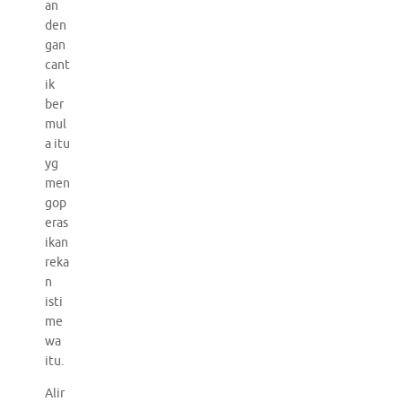
an
den
gan
cant
ik
ber
mul
a itu
yg
men
gop
eras
ikan
reka
n
isti
me
wa
itu.
Alir