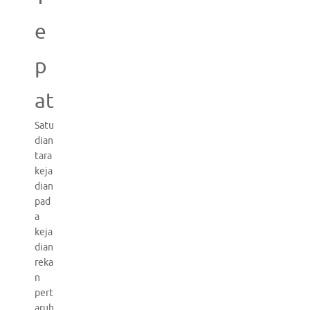
e
p
at
Satu
dian
tara
keja
dian
pad
a
keja
dian
reka
n
pert
aruh