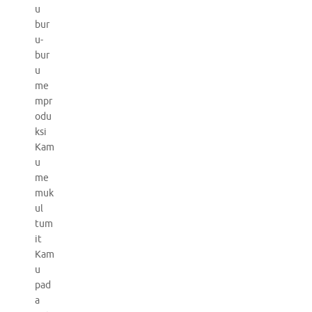
u
bur
u-
bur
u
me
mpr
odu
ksi
Kam
u
me
muk
ul
tum
it
Kam
u
pad
a