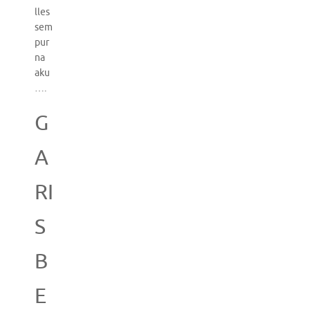
lles
sem
pur
na
aku
….
G
A
RI
S
B
E