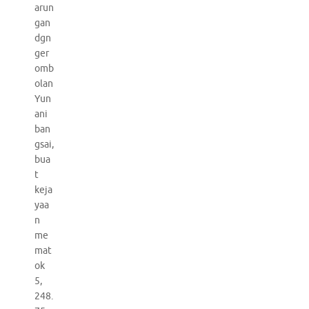
arun
gan
dgn
ger
omb
olan
Yun
ani
ban
gsai,
bua
t
keja
yaa
n
me
mat
ok
5,
248.