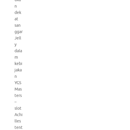
n
dek
at
san
ggar
Jell
y
dala
m
kebi
jaka
n
YGS
Mas
ters
–
slot
Achi
lles
tent