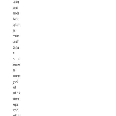
ang
ani
mei
Ker
ajaa
n
Yun
ani.
Sifa
t
supl
eme
n
men
yet
el
utas
mer
epr
ese
ntas