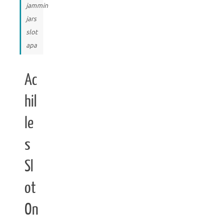
jammin
jars
slot
apa
Ac
hil
le
s
Sl
ot
On