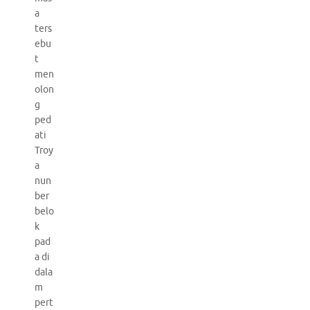
a
ters
ebu
t
men
olon
g
ped
ati
Troy
a
nun
ber
belo
k
pad
a di
dala
m
pert