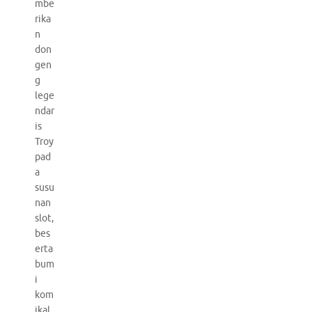
mbe
rika
n
don
gen
g
lege
ndar
is
Troy
pad
a
susu
nan
slot,
bes
erta
bum
i
kom
ikal