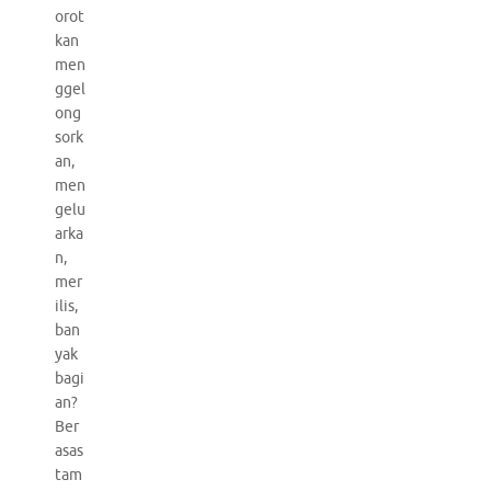
orot
kan
men
ggel
ong
sork
an,
men
gelu
arka
n,
mer
ilis,
ban
yak
bagi
an?
Ber
asas
tam