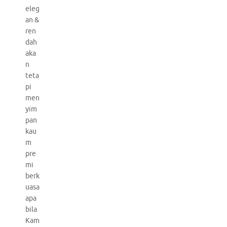
eleg
an &
ren
dah
aka
n
teta
pi
men
yim
pan
kau
m
pre
mi
berk
uasa
apa
bila
Kam