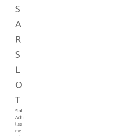
S
A
R
S
L
O
T
Slot
Achi
lles
me