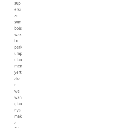
sup
ersi
ze
sym
bols
wak
tu
perk
ump
ulan
men
yert
aka
n
we
wan
gian
nya
mak
a