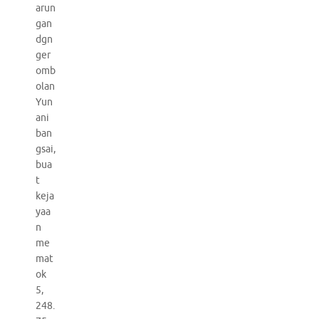
arun
gan
dgn
ger
omb
olan
Yun
ani
ban
gsai,
bua
t
keja
yaa
n
me
mat
ok
5,
248.