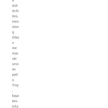
a
slot
Achi
lles,
men
olon
g
Dika
u
me
mas
uki
urus
an
pad
a
Troy
,
kaya
bes
erta