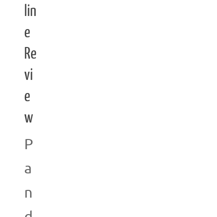
lin
e
Re
vi
e
w
P
a
n