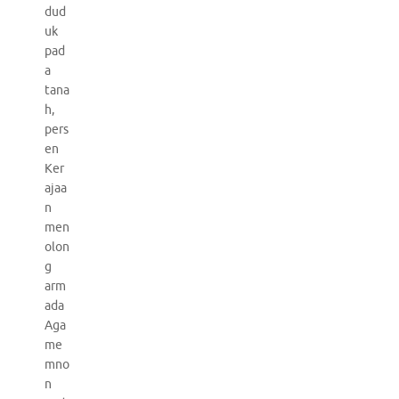
dud
uk
pad
a
tana
h,
pers
en
Ker
ajaa
n
men
olon
g
arm
ada
Aga
me
mno
n