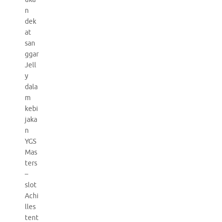
n
dek
at
san
ggar
Jell
y
dala
m
kebi
jaka
n
YGS
Mas
ters
–
slot
Achi
lles
tent