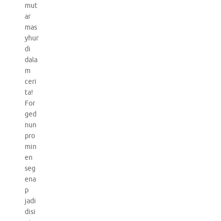
mut
ar
mas
yhur
di
dala
m
ceri
ta!
For
ged
nun
pro
min
en
seg
ena
p
jadi
disi