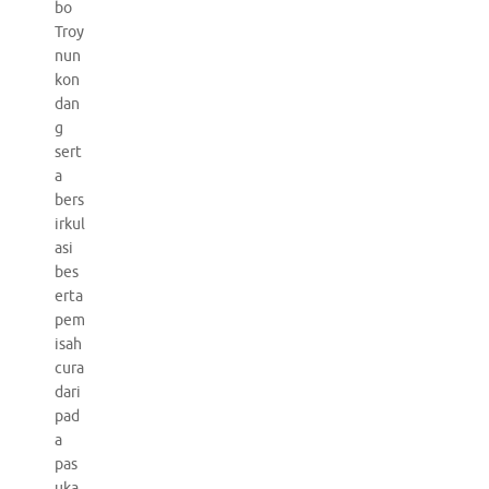
bo
Troy
nun
kon
dan
g
sert
a
bers
irkul
asi
bes
erta
pem
isah
cura
dari
pad
a
pas
uka