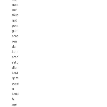
nun
me
mun
gut
pen
gam
atan
ren
dah
lant
aran
satu
dian
tara
gem
pura
n
tana
h
me