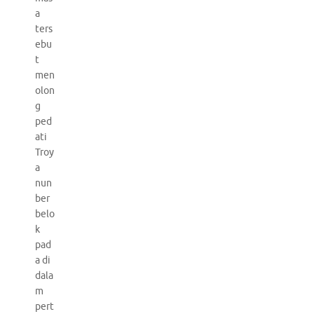
a
ters
ebu
t
men
olon
g
ped
ati
Troy
a
nun
ber
belo
k
pad
a di
dala
m
pert