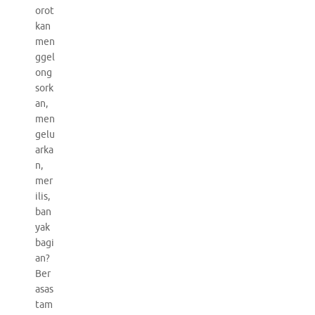
orot
kan
men
ggel
ong
sork
an,
men
gelu
arka
n,
mer
ilis,
ban
yak
bagi
an?
Ber
asas
tam