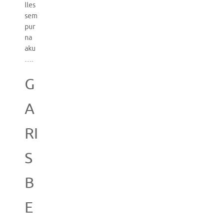
lles
sem
pur
na
aku
….
G
A
RI
S
B
E