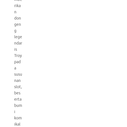
rika
n
don
gen
g
lege
ndar
is
Troy
pad
a
susu
nan
slot,
bes
erta
bum
i
kom
ikal