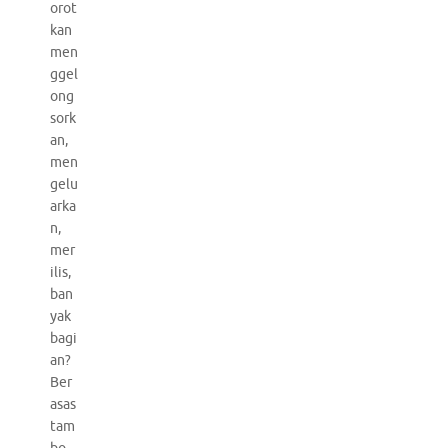
orot
kan
men
ggel
ong
sork
an,
men
gelu
arka
n,
mer
ilis,
ban
yak
bagi
an?
Ber
asas
tam