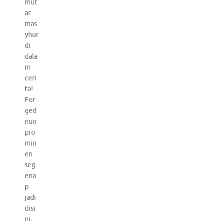
mut
ar
mas
yhur
di
dala
m
ceri
ta!
For
ged
nun
pro
min
en
seg
ena
p
jadi
disi
ni,