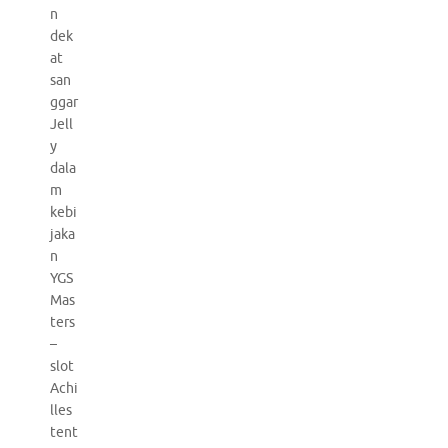
n
dek
at
san
ggar
Jell
y
dala
m
kebi
jaka
n
YGS
Mas
ters
–
slot
Achi
lles
tent