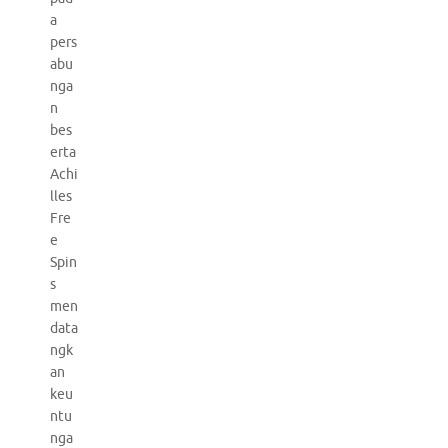
a
pers
abu
nga
n
bes
erta
Achi
lles
Fre
e
Spin
s
men
data
ngk
an
keu
ntu
nga