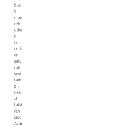
bua
t
dipe
reb
utka
n!
Lun
curk
an
selu
ruh
sesi
tam
pil
dek
at
tafsi
ran
slot
Achi