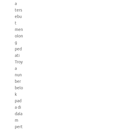
a
ters
ebu
t
men
olon
g
ped
ati
Troy
a
nun
ber
belo
k
pad
a di
dala
m
pert