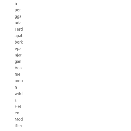
n
pen
gga
nda.
Terd
apat
berk
epa
njan
gan
Aga
me
mno
n
wild
s,
Hel
en
Mod
ifier