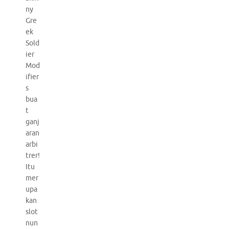
ny
Gre
ek
Sold
ier
Mod
ifier
s
bua
t
ganj
aran
arbi
trer!
Itu
mer
upa
kan
slot
nun