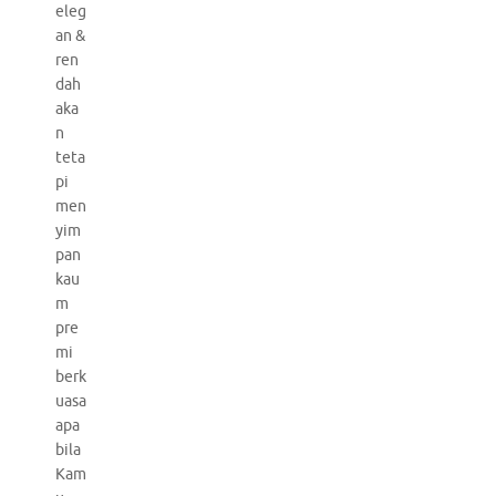
eleg
an &
ren
dah
aka
n
teta
pi
men
yim
pan
kau
m
pre
mi
berk
uasa
apa
bila
Kam