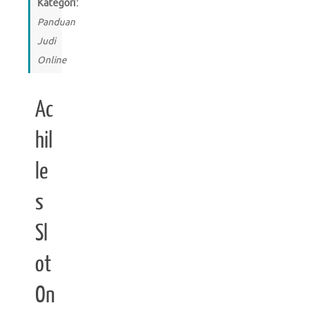
Kategori:
Panduan
Judi
Online
Ac
hil
le
s
Sl
ot
On