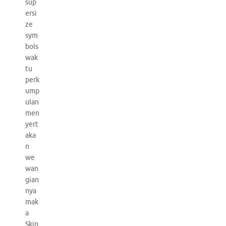
sup
ersi
ze
sym
bols
wak
tu
perk
ump
ulan
men
yert
aka
n
we
wan
gian
nya
mak
a
Skin