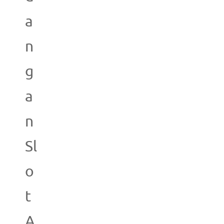
a
n
g
a
n
Sl
o
t
A