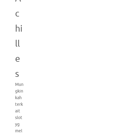
c
hi
ll
e
s
Mun
gkin
kah
terk
ait
slot
yg
mel