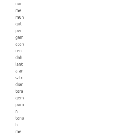
nun
me
mun
gut
pen
gam
atan
ren
dah
lant
aran
satu
dian
tara
gem
pura
n
tana
h
me