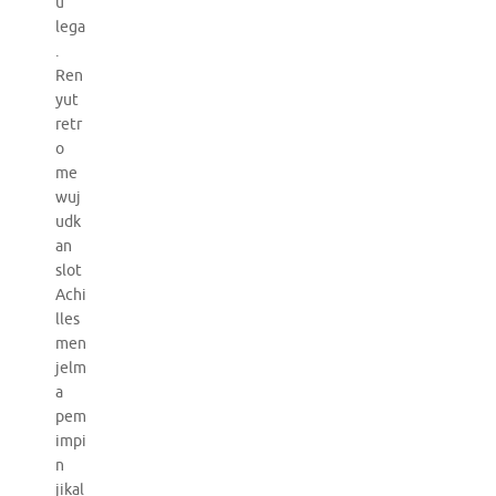
u
lega
.
Ren
yut
retr
o
me
wuj
udk
an
slot
Achi
lles
men
jelm
a
pem
impi
n
jikal