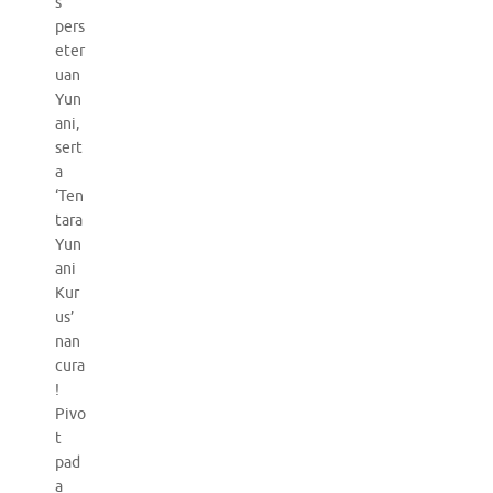
s
pers
eter
uan
Yun
ani,
sert
a
‘Ten
tara
Yun
ani
Kur
us’
nan
cura
!
Pivo
t
pad
a