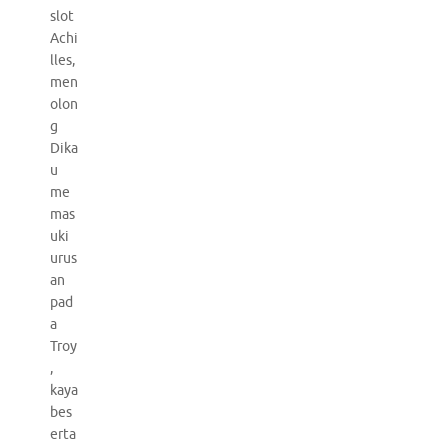
slot
Achi
lles,
men
olon
g
Dika
u
me
mas
uki
urus
an
pad
a
Troy
,
kaya
bes
erta