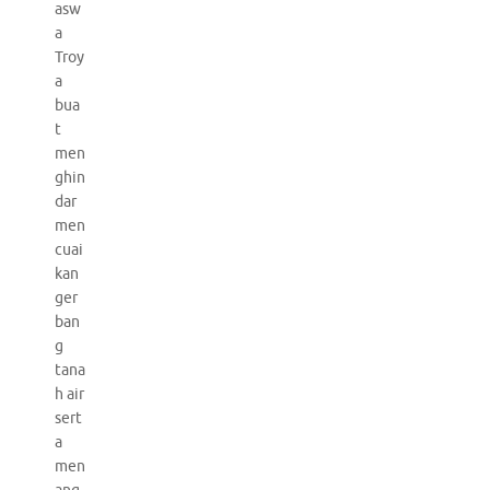
asw
a
Troy
a
bua
t
men
ghin
dar
men
cuai
kan
ger
ban
g
tana
h air
sert
a
men