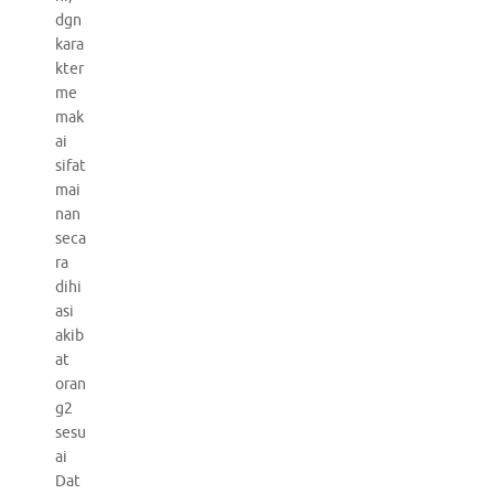
dgn
kara
kter
me
mak
ai
sifat
mai
nan
seca
ra
dihi
asi
akib
at
oran
g2
sesu
ai
Dat