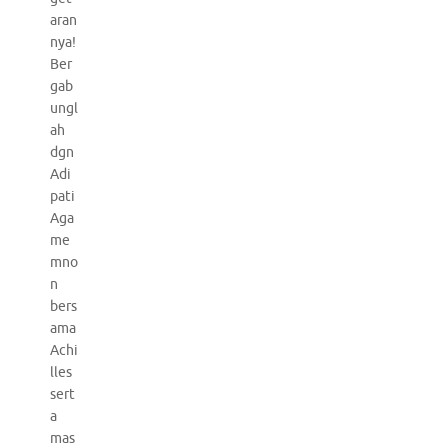
aran
nya!
Ber
gab
ungl
ah
dgn
Adi
pati
Aga
me
mno
n
bers
ama
Achi
lles
sert
a
mas