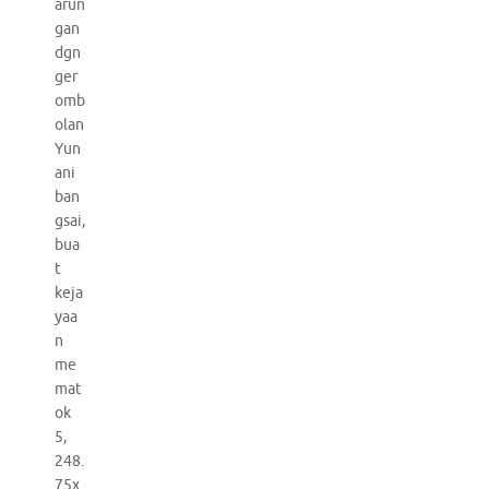
arun
gan
dgn
ger
omb
olan
Yun
ani
ban
gsai,
bua
t
keja
yaa
n
me
mat
ok
5,
248.
75x