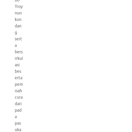
bo
Troy
nun
kon
dan
g
sert
a
bers
irkul
asi
bes
erta
pem
isah
cura
dari
pad
a
pas
uka