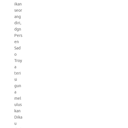
ikan
seor
ang
diri,
dgn
Pers
en
Sad
o
Troy
a
teri
si
gun
a
mel
ulus
kan
Dika
u