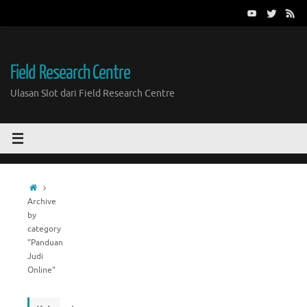
Skip
to
content
Field Research Centre
Ulasan Slot dari Field Research Centre
Home
Archive
by
category
"Panduan
Judi
Online"