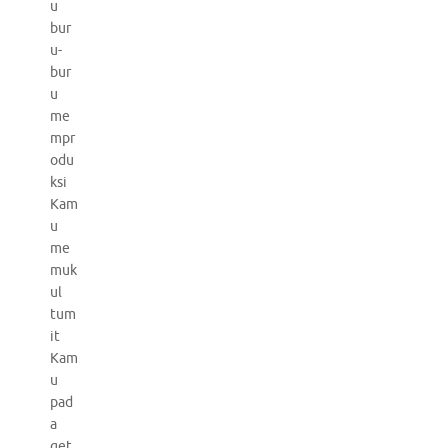
u
bur
u-
bur
u
me
mpr
odu
ksi
Kam
u
me
muk
ul
tum
it
Kam
u
pad
a
get