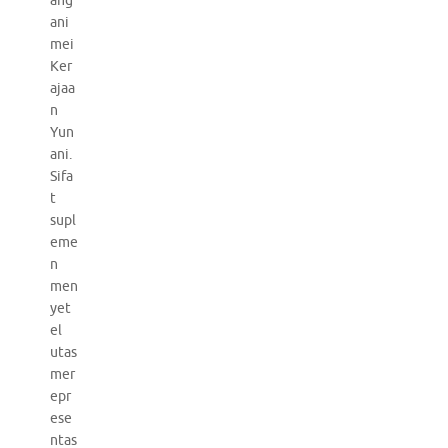
ang
ani
mei
Ker
ajaa
n
Yun
ani.
Sifa
t
supl
eme
n
men
yet
el
utas
mer
epr
ese
ntas