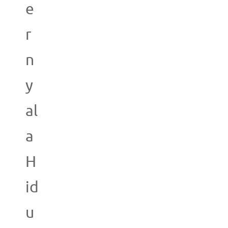
e
r
n
y
al
a
H
id
u