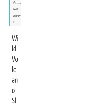
demo
slot
super
x
Wi
ld
Vo
lc
an
o
Sl