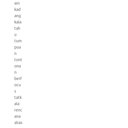
ain
kad
ang
kala
tah
u
tum
pua
n
tont
ona
n
berf
ocu
s
tatk
ala
renc
ana
alias