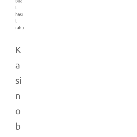
bua
t
hasi
l
rahu
.
K
a
si
n
o
b