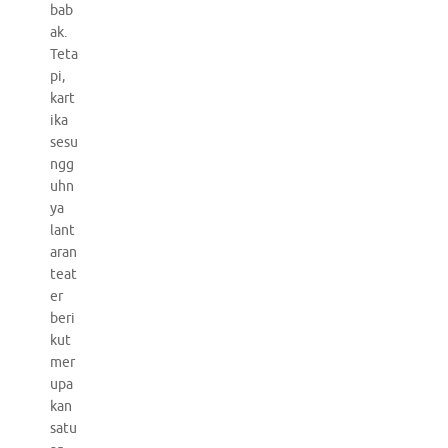
bab
ak.
Teta
pi,
kart
ika
sesu
ngg
uhn
ya
lant
aran
teat
er
beri
kut
mer
upa
kan
satu