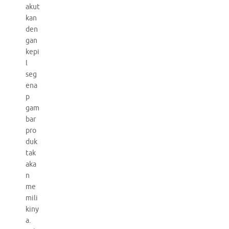
akut
kan
den
gan
kepi
l
seg
ena
p
gam
bar
pro
duk
tak
aka
n
me
mili
kiny
a.