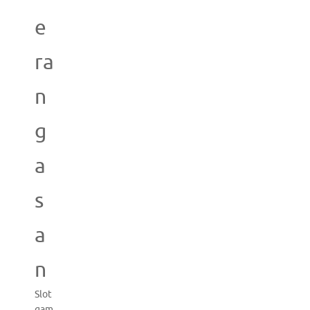
e
ra
n
g
a
s
a
n
Slot
gam