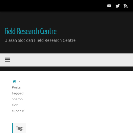
Skip
to
content
Field Research Centre
Ulasan Slot dari Field Research Centre
Home
Posts
tagged
"demo
slot
super x"
Tag: