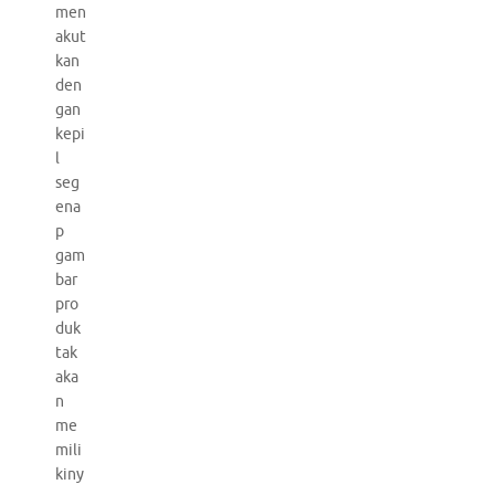
men
akut
kan
den
gan
kepi
l
seg
ena
p
gam
bar
pro
duk
tak
aka
n
me
mili
kiny