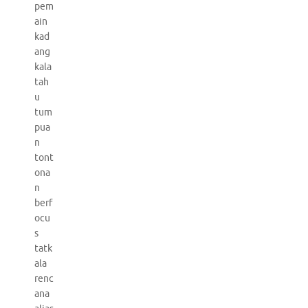
pem
ain
kad
ang
kala
tah
u
tum
pua
n
tont
ona
n
berf
ocu
s
tatk
ala
renc
ana