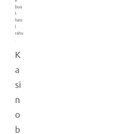
e
bua
t
hasi
l
rahu
.
K
a
si
n
o
b