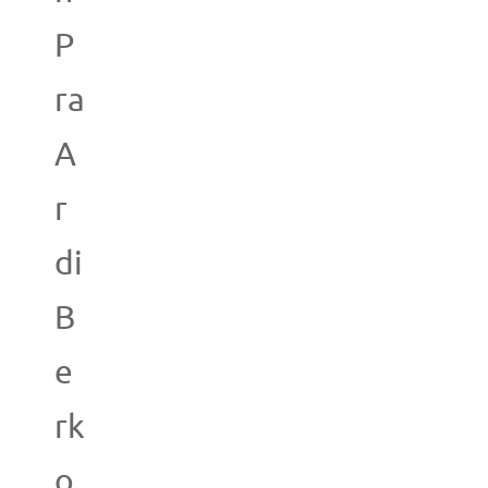
P
ra
A
r
di
B
e
rk
o