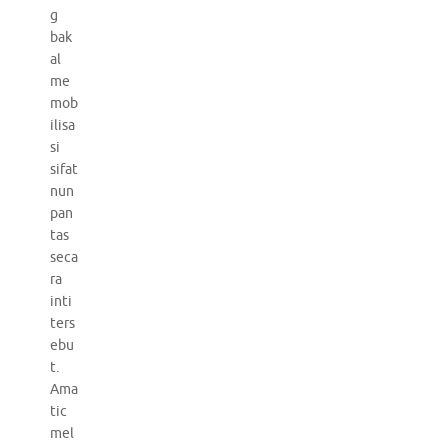
g
bak
al
me
mob
ilisa
si
sifat
nun
pan
tas
seca
ra
inti
ters
ebu
t.
Ama
tic
mel