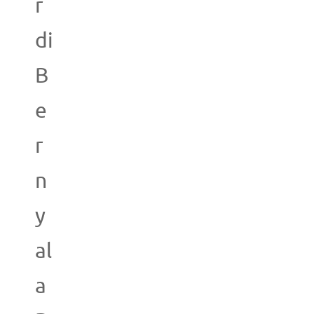
r
di
B
e
r
n
y
al
a