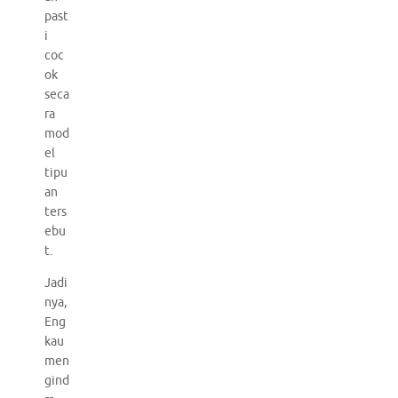
past
i
coc
ok
seca
ra
mod
el
tipu
an
ters
ebu
t.
Jadi
nya,
Eng
kau
men
gind