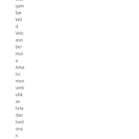
gam
bar
Wil
d
Volc
ano
ber
mul
a
Ama
tic
men
umb
uhk
an
tela
dan
tont
ona
n