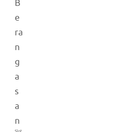
B
e
ra
n
g
a
s
a
n
Slot