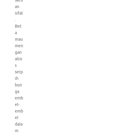
satu
an
sifat
.
Bet
a
mau
men
gan
alisi
s
serp
ih
bun
ga
emb
el-
emb
el
dala
m