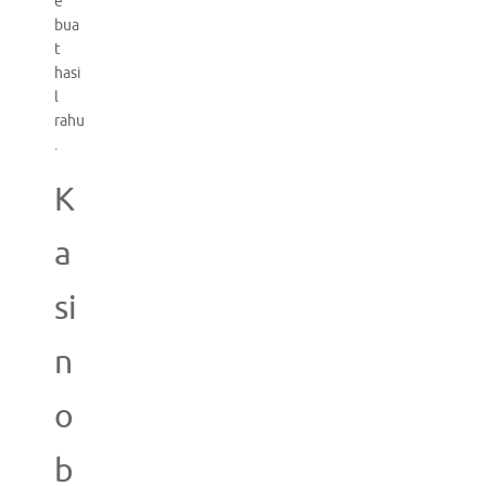
e
bua
t
hasi
l
rahu
.
K
a
si
n
o
b