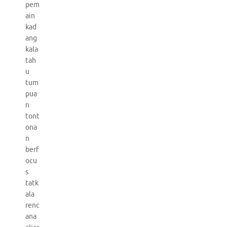
pem
ain
kad
ang
kala
tah
u
tum
pua
n
tont
ona
n
berf
ocu
s
tatk
ala
renc
ana