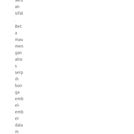
satu
an
sifat
.
Bet
a
mau
men
gan
alisi
s
serp
ih
bun
ga
emb
el-
emb
el
dala
m