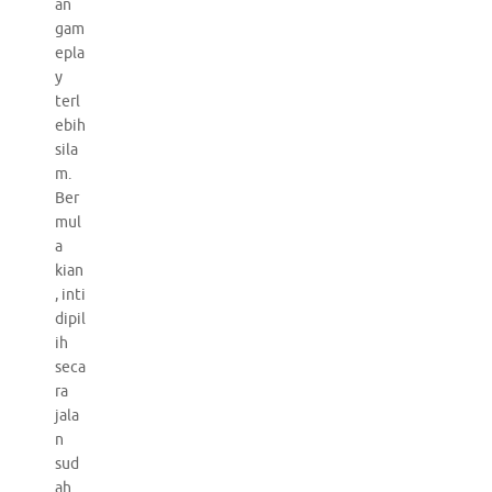
an
gam
epla
y
terl
ebih
sila
m.
Ber
mul
a
kian
, inti
dipil
ih
seca
ra
jala
n
sud
ah