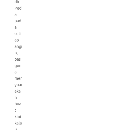
diri.
Pad
a
pad
a
seti
ap
angi
n,
pas
gun
a
men
yuar
aka
n
bua
t
kini
kala
u