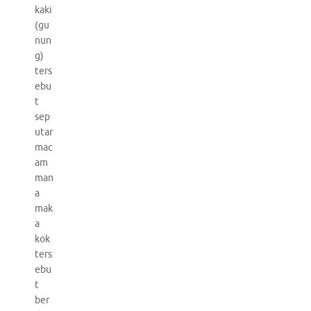
kaki
(gu
nun
g)
ters
ebu
t
sep
utar
mac
am
man
a
mak
a
kok
ters
ebu
t
ber