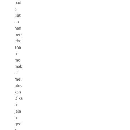
pad
a
lilit
an
nan
bers
ebel
aha
n
me
mak
ai
mel
ulus
kan
Dika
u
jala
n
ged