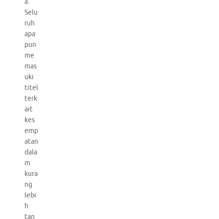
a.
Selu
ruh
apa
pun
me
mas
uki
titel
terk
ait
kes
emp
atan
dala
m
kura
ng
lebi
h
tan