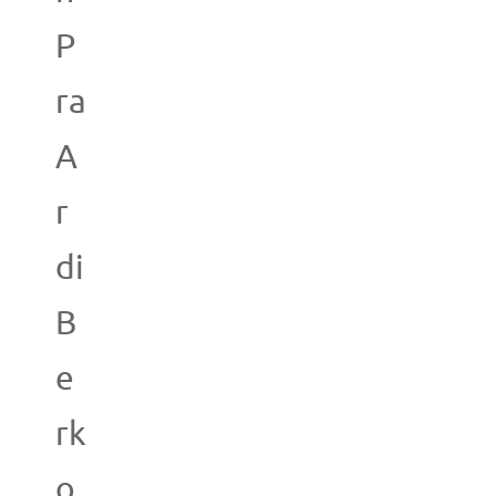
P
ra
A
r
di
B
e
rk
o