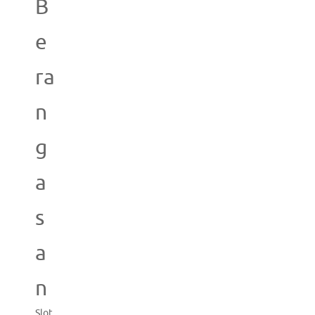
B
e
ra
n
g
a
s
a
n
Slot