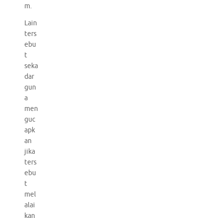
m.
Lain
ters
ebu
t
seka
dar
gun
a
men
guc
apk
an
jika
ters
ebu
t
mel
alai
kan