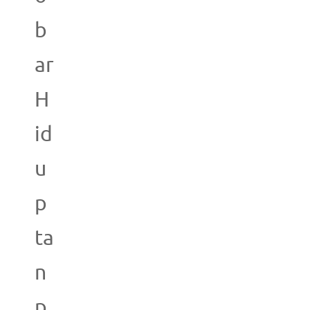
b
ar
H
id
u
p
ta
n
p