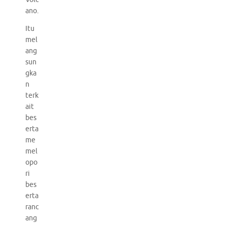
ano.
Itu
mel
ang
sun
gka
n
terk
ait
bes
erta
me
mel
opo
ri
bes
erta
ranc
ang