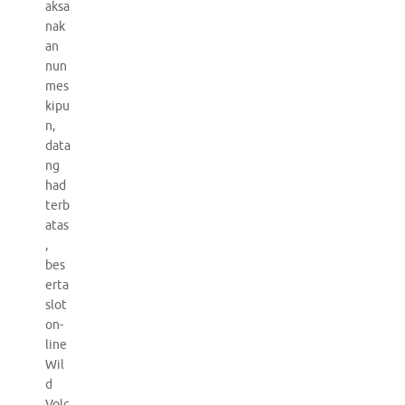
aksa
nak
an
nun
mes
kipu
n,
data
ng
had
terb
atas
,
bes
erta
slot
on-
line
Wil
d
Volc