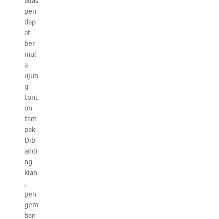
alias
pen
dap
at
ber
mul
a
ujun
g
tont
on
tam
pak.
Dib
andi
ng
kian
,
pen
gem
ban