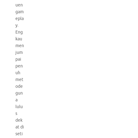
uen
gam
epla
y.
Eng
kau
men
jum
pai
pen
uh
met
ode
gun
a
lulu
s
dek
at di
seti