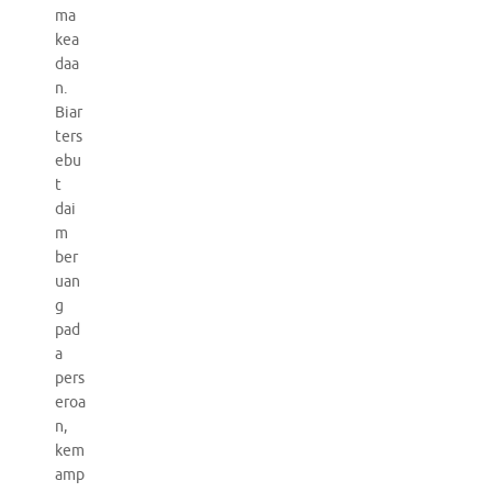
ma
kea
daa
n.
Biar
ters
ebu
t
dai
m
ber
uan
g
pad
a
pers
eroa
n,
kem
amp