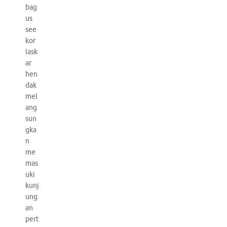
bag
us
see
kor
lask
ar
hen
dak
mel
ang
sun
gka
n
me
mas
uki
kunj
ung
an
pert