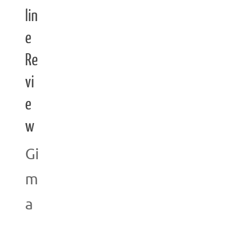
lin
e
Re
vi
e
w
Gi
m
a