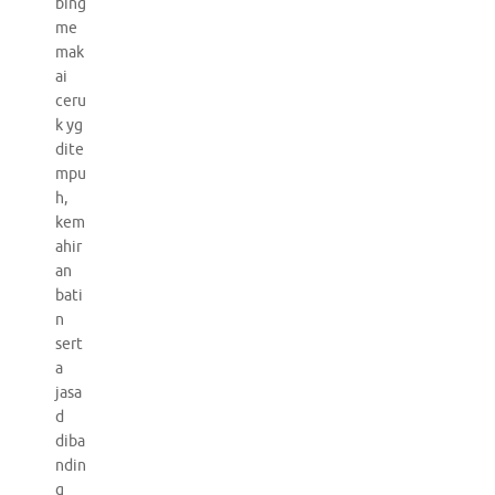
bing
me
mak
ai
ceru
k yg
dite
mpu
h,
kem
ahir
an
bati
n
sert
a
jasa
d
diba
ndin
g