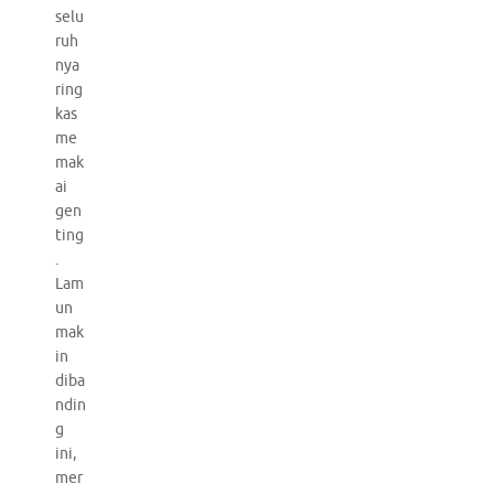
selu
ruh
nya
ring
kas
me
mak
ai
gen
ting
.
Lam
un
mak
in
diba
ndin
g
ini,
mer