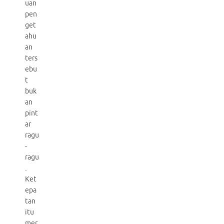
uan
pen
get
ahu
an
ters
ebu
t
buk
an
pint
ar
ragu
-
ragu
.
Ket
epa
tan
itu
mer