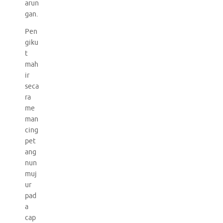
arun
gan.
Pen
giku
t
mah
ir
seca
ra
me
man
cing
pet
ang
nun
muj
ur
pad
a
cap