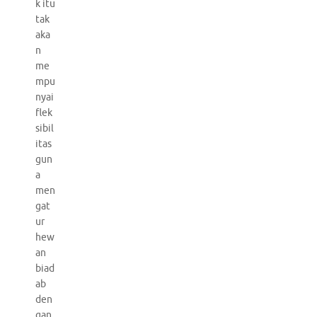
k itu
tak
aka
n
me
mpu
nyai
flek
sibil
itas
gun
a
men
gat
ur
hew
an
biad
ab
den
gan