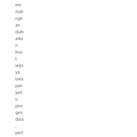
me
mali
ngk
an
diab
aika
n
bua
t
wija
ya
bala
pan
yait
u
pen
gen
dara
,
pert