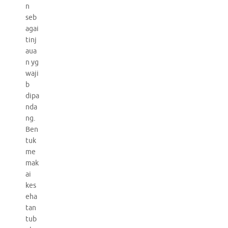
n
seb
agai
tinj
aua
n yg
waji
b
dipa
nda
ng.
Ben
tuk
me
mak
ai
kes
eha
tan
tub