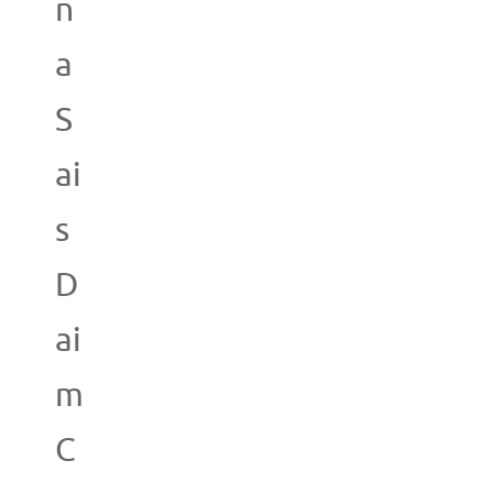
n
a
S
ai
s
D
ai
m
C