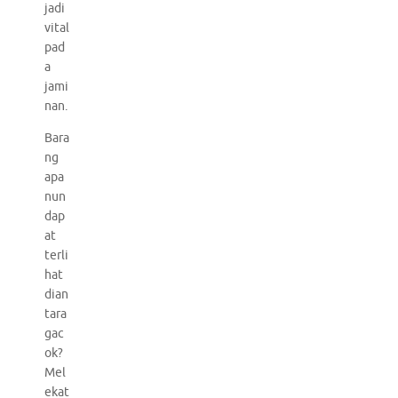
jadi
vital
pad
a
jami
nan.
Bara
ng
apa
nun
dap
at
terli
hat
dian
tara
gac
ok?
Mel
ekat