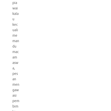
pia
wai
kala
u
kec
uali
me
man
du
mac
am
asw
a,
pes
an
men
gaw
asi
pem
bim