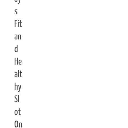
s
Fit
an
d
He
alt
hy
Sl
ot
On