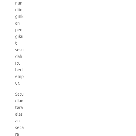
nun
diin
gink
an
pen
giku
t
sesu
dah
itu
bert
emp
ur.
Satu
dian
tara
alas
an
seca
ra