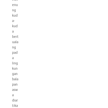
enu
ng
kud
a-
kud
a
bert
uala
ng
pad
a
ling
kun
gan
bala
pan
asw
a
diar
tika