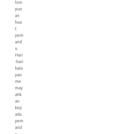
him
pun
an
bua
t
pem
and
u.
Hari
-hari
bala
pan
me
may
ahk
an
kep
ada
pem
and