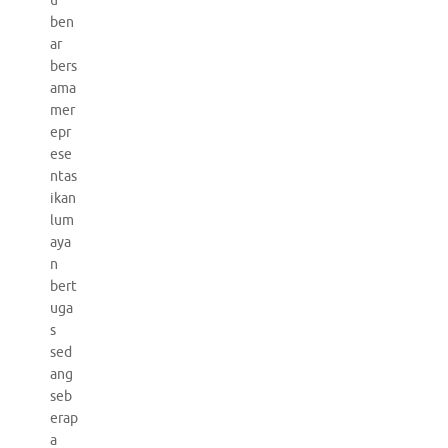
u
ben
ar
bers
ama
mer
epr
ese
ntas
ikan
lum
aya
n
bert
uga
s
sed
ang
seb
erap
a