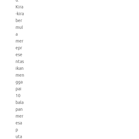
u.
Kira
-kira
ber
mul
a
mer
epr
ese
ntas
ikan
men
gga
pai
10
bala
pan
mer
esa
p
uta