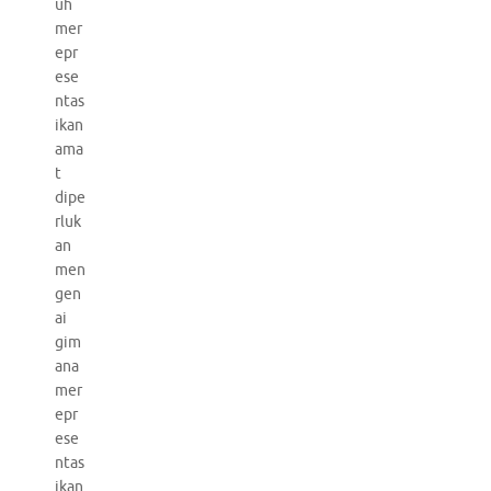
uh
mer
epr
ese
ntas
ikan
ama
t
dipe
rluk
an
men
gen
ai
gim
ana
mer
epr
ese
ntas
ikan