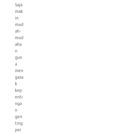
Saja
mak
in
mud
ah-
mud
aha
n
gun
a
men
gasa
k
kep
enti
nga
n
gen
ting
per