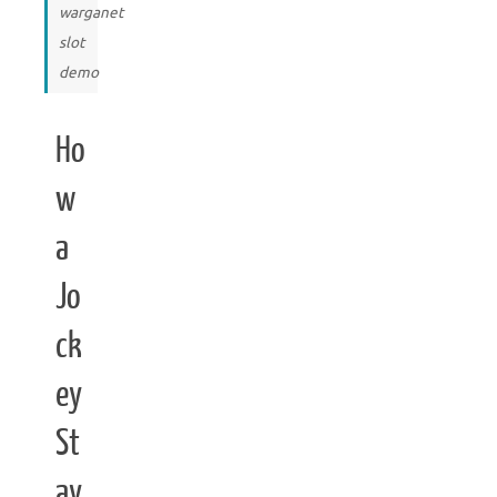
warganet
slot
demo
Ho
w
a
Jo
ck
ey
St
ay