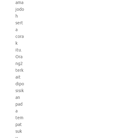
ama
jodo
h
sert
a
cora
k
itu.
Ora
ng2
terk
ait
dipo
sisik
an
pad
a
tem
pat
suk