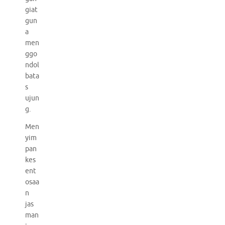
giat
gun
a
men
ggo
ndol
bata
s
ujun
g.
Men
yim
pan
kes
ent
osaa
n
jas
man