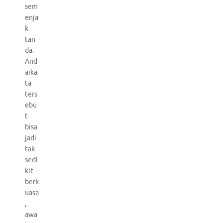
sem
enja
k
tan
da.
And
aika
ta
ters
ebu
t
bisa
jadi
tak
sedi
kit
berk
uasa
,
awa