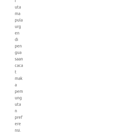
i
uta
ma
pula
urg
en
di
pen
gua
saan
caca
t
mak
a
pem
ung
uta
n
pref
ere
nsi.