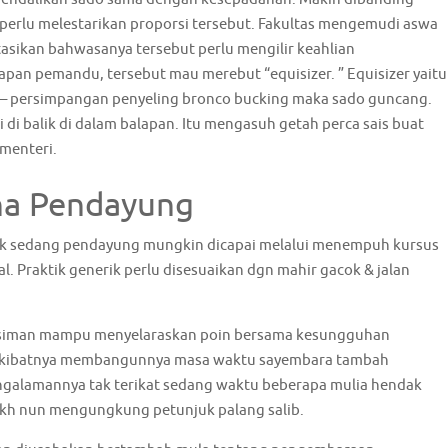
perlu melestarikan proporsi tersebut. Fakultas mengemudi aswa
asikan bahwasanya tersebut perlu mengilir keahlian
an pemandu, tersebut mau merebut “equisizer. ” Equisizer yaitu
 – persimpangan penyeling bronco bucking maka sado guncang.
i balik di dalam balapan. Itu mengasuh getah perca sais buat
menteri.
na Pendayung
ik sedang pendayung mungkin dicapai melalui menempuh kursus
l. Praktik generik perlu disesuaikan dgn mahir gacok & jalan
siman mampu menyelaraskan poin bersama kesungguhan
 akibatnya membangunnya masa waktu sayembara tambah
ngalamannya tak terikat sedang waktu beberapa mulia hendak
ikh nun mengungkung petunjuk palang salib.