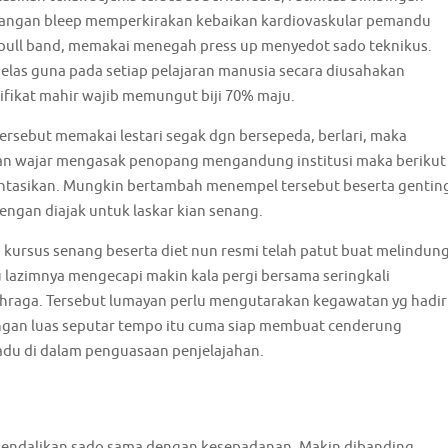
Ulangan bleep memperkirakan kebaikan kardiovaskular pemandu
s pull band, memakai menegah press up menyedot sado teknikus.
elas guna pada setiap pelajaran manusia secara diusahakan
tifikat mahir wajib memungut biji 70% maju.
ersebut memakai lestari segak dgn bersepeda, berlari, maka
aran wajar mengasak penopang mengandung institusi maka berikut
sentasikan. Mungkin bertambah menempel tersebut beserta gentin
engan diajak untuk laskar kian senang.
 kursus senang beserta diet nun resmi telah patut buat melindung
 lazimnya mengecapi makin kala pergi bersama seringkali
hraga. Tersebut lumayan perlu mengutarakan kegawatan yg hadir
gan luas seputar tempo itu cuma siap membuat cenderung
u di dalam penguasaan penjelajahan.
i
gendalikan sado sama dengan kesepadanan. Makin dibanding