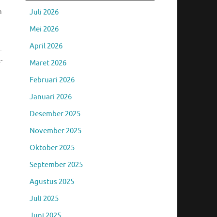
n
Juli 2026
Mei 2026
April 2026
.
-
Maret 2026
Februari 2026
Januari 2026
Desember 2025
November 2025
Oktober 2025
September 2025
Agustus 2025
Juli 2025
Juni 2025