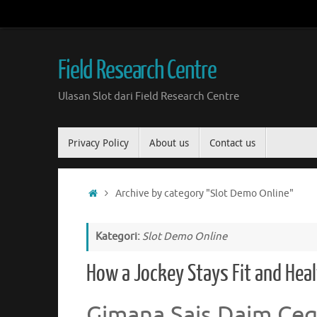
Skip
to
content
Field Research Centre
Ulasan Slot dari Field Research Centre
Skip
Privacy Policy
About us
Contact us
to
content
Home
Archive by category "Slot Demo Online"
Kategori:
Slot Demo Online
How a Jockey Stays Fit and Heal
Gimana Sais Daim Ceg