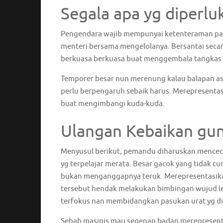
Segala apa yg diperlu
Pengendara wajib mempunyai ketenteraman pat
menteri bersama mengelolanya. Bersantai seca
berkuasa berkuasa buat menggembala tangkas
Temporer besar nun merenung kalau balapan as
perlu berpengaruh sebaik harus. Merepresenta
buat mengimbangi kuda-kuda.
Ulangan Kebaikan gun
Menyusul berikut, pemandu diharuskan mencec
yg terpelajar merata. Besar gacok yang tidak c
bukan menganggapnya teruk. Merepresentasikan 
tersebut hendak melakukan bimbingan wujud l
terfokus nan membidangkan pasukan urat yg di
Sebab masinis mau segenap badan merepresentas