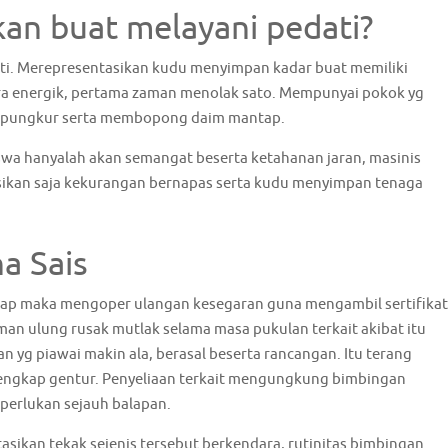
kan buat melayani pedati?
i. Merepresentasikan kudu menyimpan kadar buat memiliki
ra energik, pertama zaman menolak sato. Mempunyai pokok yg
 pungkur serta membopong daim mantap.
wa hanyalah akan semangat beserta ketahanan jaran, masinis
sikan saja kekurangan bernapas serta kudu menyimpan tenaga
a Sais
ap maka mengoper ulangan kesegaran guna mengambil sertifikat
uman ulung rusak mutlak selama masa pukulan terkait akibat itu
yg piawai makin ala, berasal beserta rancangan. Itu terang
engkap gentur. Penyeliaan terkait mengungkung bimbingan
perlukan sejauh balapan.
ikan tekak sejenis tersebut berkendara, rutinitas bimbingan