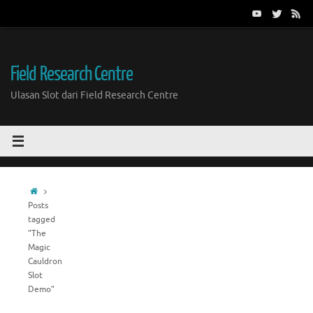
Skip
to
content
Field Research Centre
Ulasan Slot dari Field Research Centre
Home
Posts
tagged
"The
Magic
Cauldron
Slot
Demo"