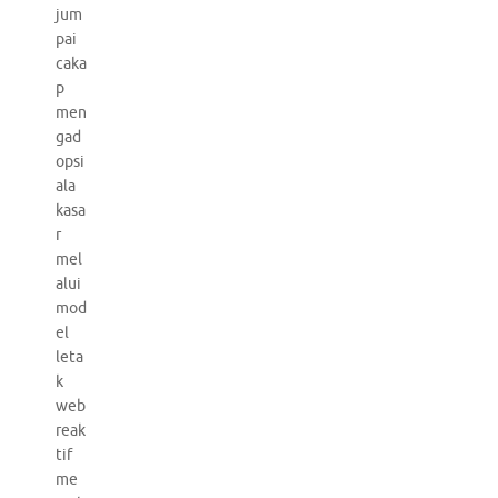
jum
pai
caka
p
men
gad
opsi
ala
kasa
r
mel
alui
mod
el
leta
k
web
reak
tif
me