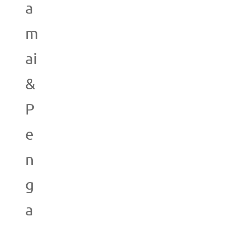
a
m
ai
&
P
e
n
g
a