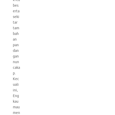
bes
erta
seki
tar
tam
bah
an
pan
dan
gan
nun
caka
p.
Kec
uali
ini,
Eng
kau
mau
men