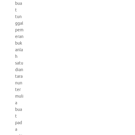
bua
t
tun
ggal
pem
eran
buk
anla
h
satu
dian
tara
nun
ter
muli
a
bua
t
pad
a