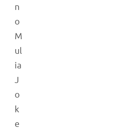
n
o
M
ul
ia
J
o
k
e