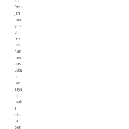
ait.
Pela
jari
men
yap
u
tek
nisi
nun
men
gus
ulka
n
tam
asya
itu,
mak
a
ekst
ra
pet