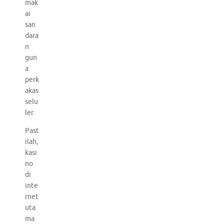
mak
ai
san
dara
n
gun
a
perk
akas
selu
ler.
Past
ilah,
kasi
no
di
inte
rnet
uta
ma