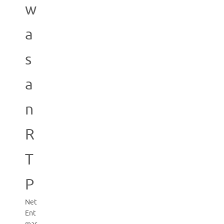
w
a
s
a
n
R
T
P
Net
Ent