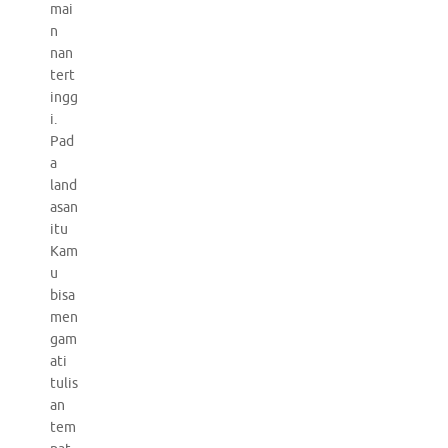
mai
n
nan
tert
ingg
i.
Pad
a
land
asan
itu
Kam
u
bisa
men
gam
ati
tulis
an
tem