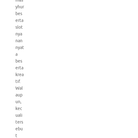
mas
yhur
bes
erta
slot
nya
nan
nyat
a
bes
erta
krea
tif.
Wal
aup
un,
kec
uali
ters
ebu
t