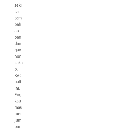
seki
tar
tam
bah
an
pan
dan
gan
nun
caka
p.
Kec
uali
ini,
Eng
kau
mau
men
jum
pai