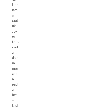
kian
lam
a,
Mul
uk
Jok
er
terp
end
am
dala
m
mur
aha
n
pad
a
bes
ar
kasi