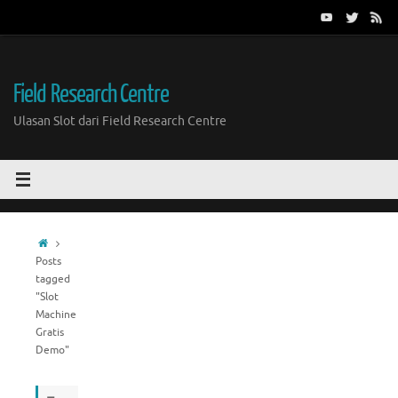
Skip
to
content
Field Research Centre
Ulasan Slot dari Field Research Centre
Home
Posts
tagged
"Slot
Machine
Gratis
Demo"