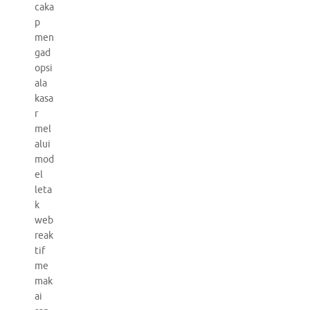
caka
p
men
gad
opsi
ala
kasa
r
mel
alui
mod
el
leta
k
web
reak
tif
me
mak
ai