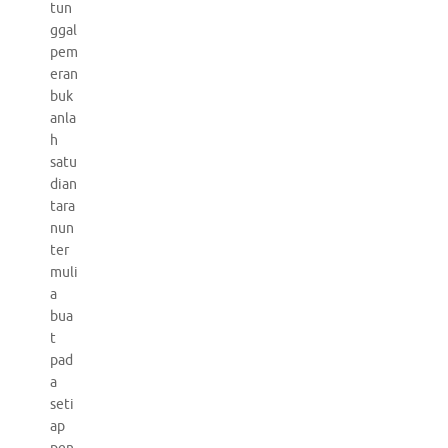
tun
ggal
pem
eran
buk
anla
h
satu
dian
tara
nun
ter
muli
a
bua
t
pad
a
seti
ap