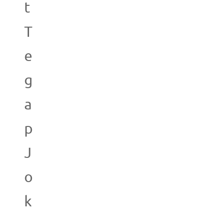
t
T
e
g
a
p
J
o
k