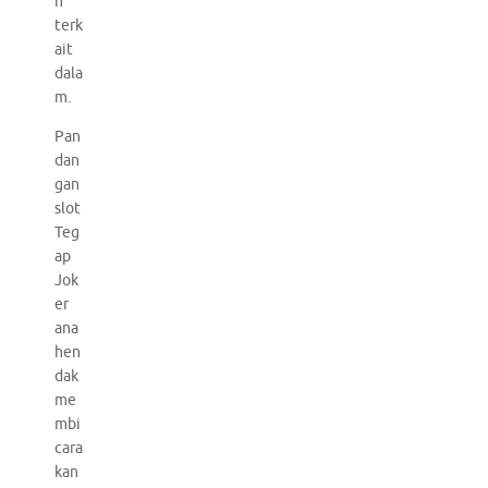
h
terk
ait
dala
m.
Pan
dan
gan
slot
Teg
ap
Jok
er
ana
hen
dak
me
mbi
cara
kan