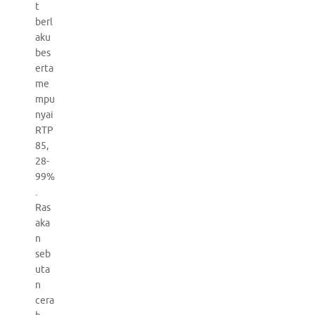
t
berl
aku
bes
erta
me
mpu
nyai
RTP
85,
28-
99%
.
Ras
aka
n
seb
uta
n
cera