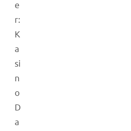
e
r:
K
a
si
n
o
D
a