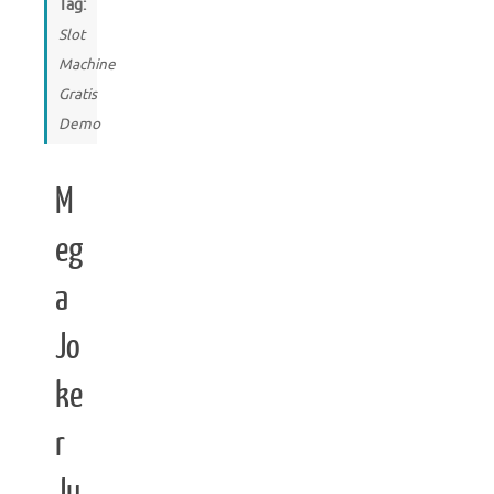
Tag:
Slot
Machine
Gratis
Demo
M
eg
a
Jo
ke
r
Ju