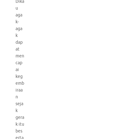
Dika
u
aga
k-
aga
k
dap
at
men
cap
ai
keg
emb
iraa
n
seja
k
gera
k itu
bes
erta