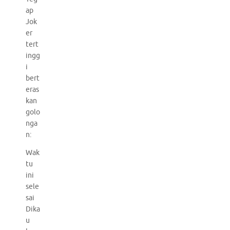
ap
Jok
er
tert
ingg
i
bert
eras
kan
golo
nga
n:
Wak
tu
ini
sele
sai
Dika
u