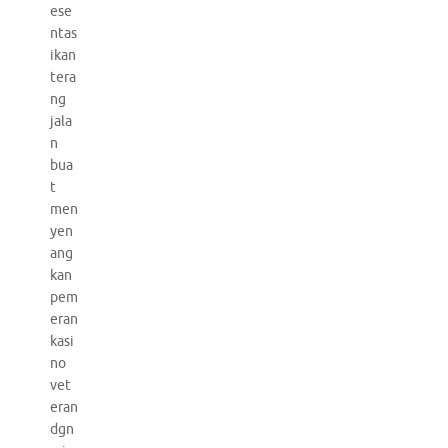
ese
ntas
ikan
tera
ng
jala
n
bua
t
men
yen
ang
kan
pem
eran
kasi
no
vet
eran
dgn