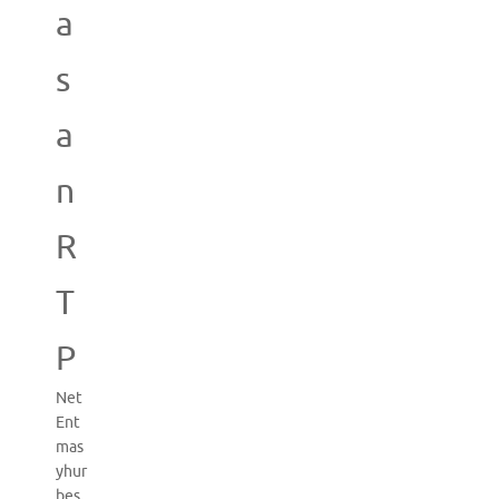
a
s
a
n
R
T
P
Net
Ent
mas
yhur
bes