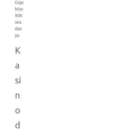
Giga
blox
90K
sea
dan
ya.
K
a
si
n
o
d