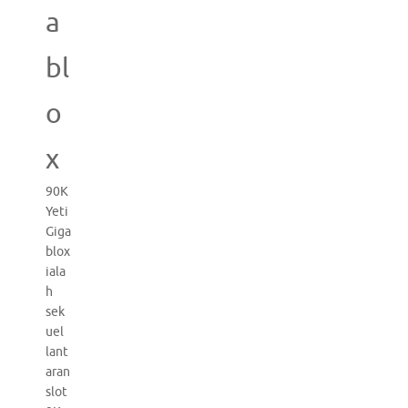
a
bl
o
x
90K
Yeti
Giga
blox
iala
h
sek
uel
lant
aran
slot