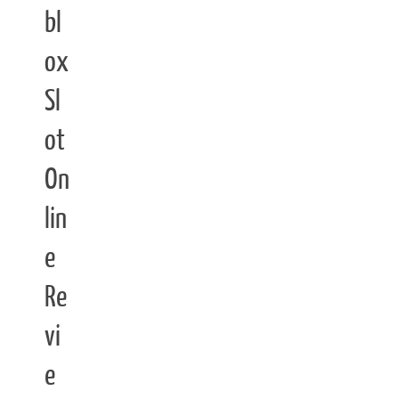
bl
ox
Sl
ot
On
lin
e
Re
vi
e