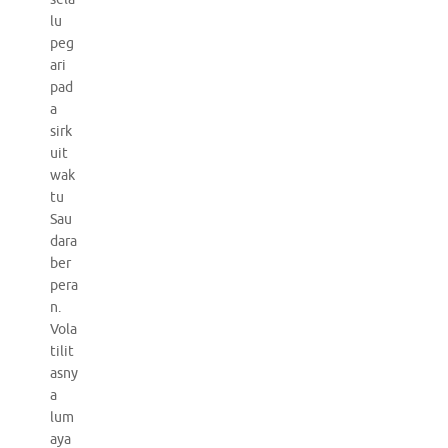
lu
peg
ari
pad
a
sirk
uit
wak
tu
Sau
dara
ber
pera
n.
Vola
tilit
asny
a
lum
aya