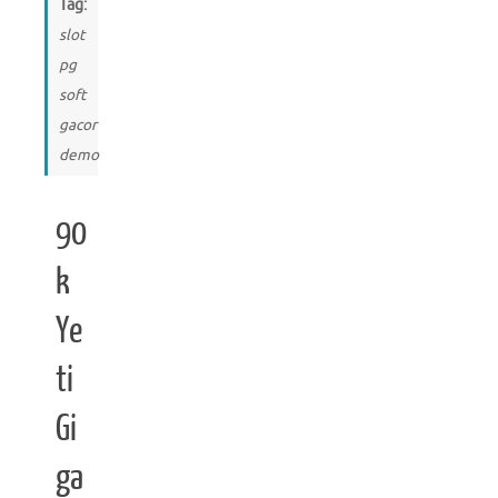
Tag:
slot
pg
soft
gacor
demo
90
k
Ye
ti
Gi
ga