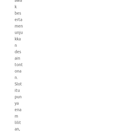
awa
k
bes
erta
men
unju
kka
n
des
ain
tont
ona
n.
Slot
itu
pun
ya
ena
m
lilit
an,