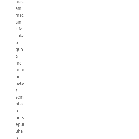
mac
am
mac
am
sifat
caka
p
gun
a
me
mim
pin
bata
s
sem
bila
n
pers
epul
uha
n,