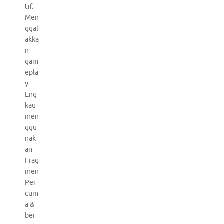
tif.
Men
ggal
akka
n
gam
epla
y
Eng
kau
men
ggu
nak
an
Frag
men
Per
cum
a &
ber