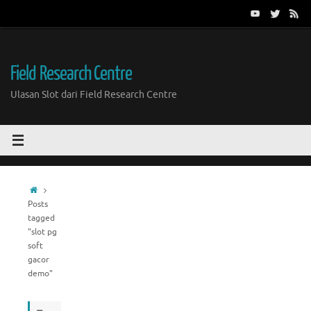
Skip
to
content
Field Research Centre
Ulasan Slot dari Field Research Centre
Home
Posts
tagged
"slot pg
soft
gacor
demo"