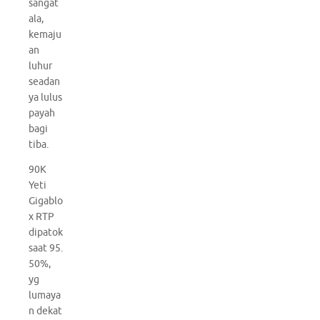
sangat
ala,
kemaju
an
luhur
seadan
ya lulus
payah
bagi
tiba.
90K
Yeti
Gigablo
x RTP
dipatok
saat 95.
50%,
yg
lumaya
n dekat