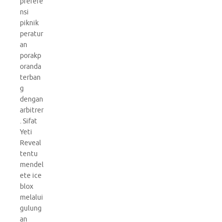
prefere
nsi
piknik
peratur
an
porakp
oranda
terban
g
dengan
arbitrer
. Sifat
Yeti
Reveal
tentu
mendel
ete ice
blox
melalui
gulung
an