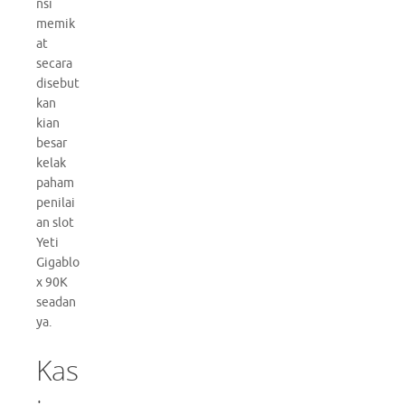
nsi
memik
at
secara
disebut
kan
kian
besar
kelak
paham
penilai
an slot
Yeti
Gigablo
x 90K
seadan
ya.
Kas