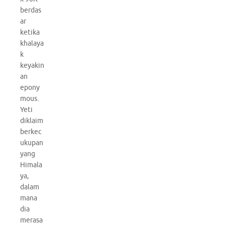
berdas
ar
ketika
khalaya
k
keyakin
an
epony
mous.
Yeti
diklaim
berkec
ukupan
yang
Himala
ya,
dalam
mana
dia
merasa