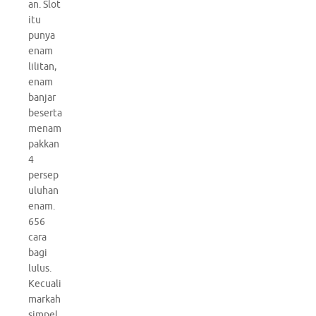
an. Slot
itu
punya
enam
lilitan,
enam
banjar
beserta
menam
pakkan
4
persep
uluhan
enam.
656
cara
bagi
lulus.
Kecuali
markah
simpel