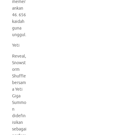
memer
ankan
46. 656
kaidah
guna
unggul.
Yeti
Reveal,
Snowst
orm
Shuffle
bersam
a Yeti
Giga
Summo
n
didefin
isikan
sebagai