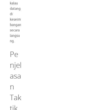
kalau
datang
di
keseim
bangan
secara
langsu
ng.
Pe
njel
asa
n
Tak
tik