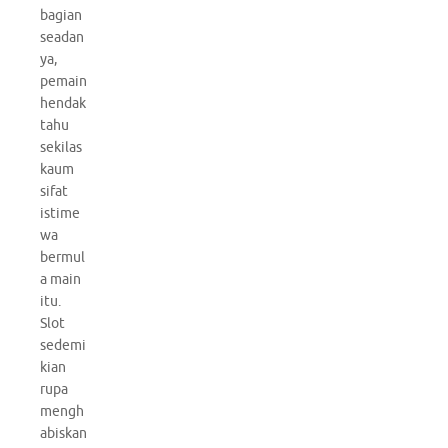
bagian
seadan
ya,
pemain
hendak
tahu
sekilas
kaum
sifat
istime
wa
bermul
a main
itu.
Slot
sedemi
kian
rupa
mengh
abiskan