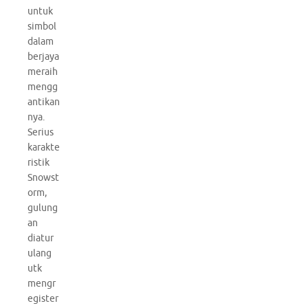
untuk
simbol
dalam
berjaya
meraih
mengg
antikan
nya.
Serius
karakte
ristik
Snowst
orm,
gulung
an
diatur
ulang
utk
mengr
egister