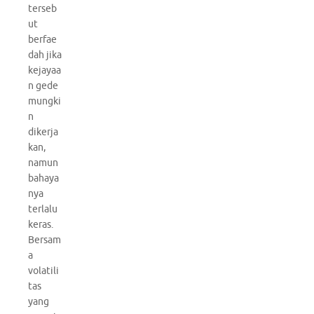
terseb
ut
berfae
dah jika
kejayaa
n gede
mungki
n
dikerja
kan,
namun
bahaya
nya
terlalu
keras.
Bersam
a
volatili
tas
yang