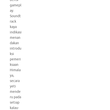
gamepl
ay.
Soundt
rack
kaya
indikasi
menan
dakan
introdu
ksi
pemeri
ksaan
Himala
ya,
secara
yeti
mende
ru pada
setiap
kalau-