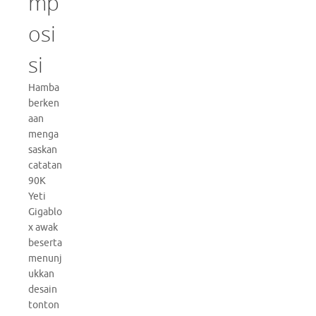
mp
osi
si
Hamba
berken
aan
menga
saskan
catatan
90K
Yeti
Gigablo
x awak
beserta
menunj
ukkan
desain
tonton