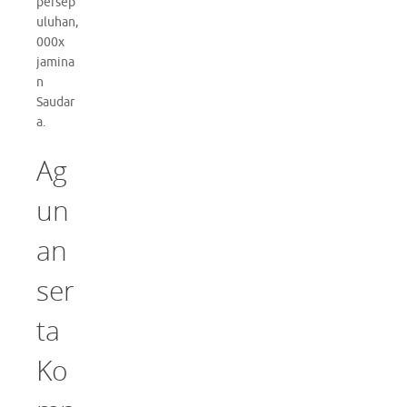
persep
uluhan,
000x
jamina
n
Saudar
a.
Ag
un
an
ser
ta
Ko