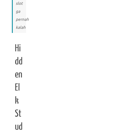
slot
ga
pernah
kalah
Hi
dd
en
El
k
St
ud