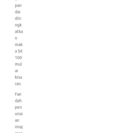
pan
dai
diti
ngk
atka
n
mak
a $€
100
mul
ai
kisa
ran.
Fae
dah
pen
unai
an
imaj