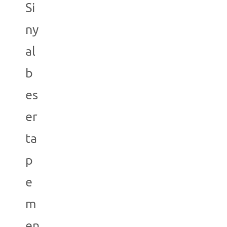
Si
ny
al
b
es
er
ta
p
e
m
en