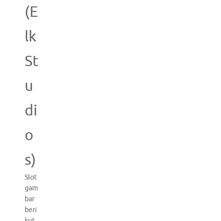
(E
lk
St
u
di
o
s)
Slot
gam
bar
beri
kut