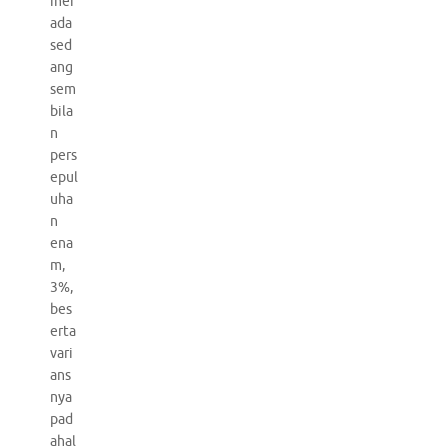
iner
ada
sed
ang
sem
bila
n
pers
epul
uha
n
ena
m,
3%,
bes
erta
vari
ans
nya
pad
ahal