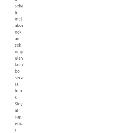
seka
li
mel
aksa
nak
an
sek
ump
ulan
kom
bo
seca
ra
lulu
s.
Siny
al
sup
erio
r