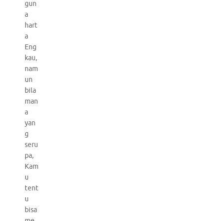
gun
a
hart
a
Eng
kau,
nam
un
bila
man
a
yan
g
seru
pa,
Kam
u
tent
u
bisa
me