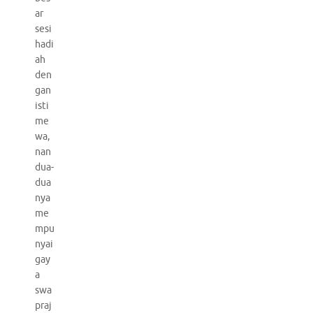
ar
sesi
hadi
ah
den
gan
isti
me
wa,
nan
dua-
dua
nya
me
mpu
nyai
gay
a
swa
praj