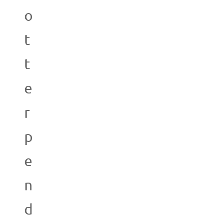
o
t
t
e
r
p
e
n
d