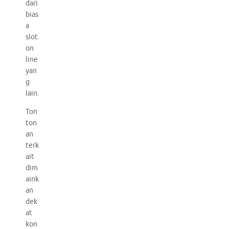
dari
bias
a
slot
on
line
yan
g
lain.
Ton
ton
an
terk
ait
dim
aink
an
dek
at
kon