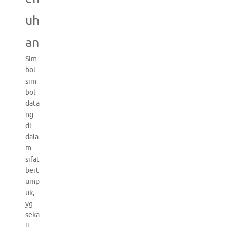
uh
an
Sim
bol-
sim
bol
data
ng
di
dala
m
sifat
bert
ump
uk,
yg
seka
li-