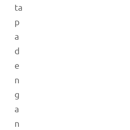
ta
p
a
d
e
n
g
a
n