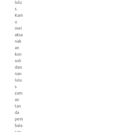
lulu
s.
Kam
u
mel
aksa
nak
an
kon
soli
dasi
nan
lulu
s
zam
an
tan
da
pem
bala