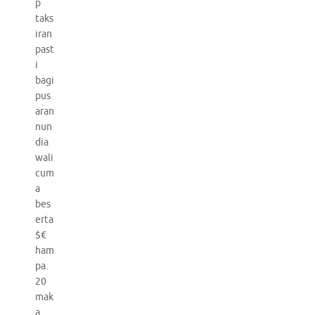
p
taks
iran
past
i
bagi
pus
aran
nun
dia
wali
cum
a
bes
erta
$€
ham
pa.
20
mak
a