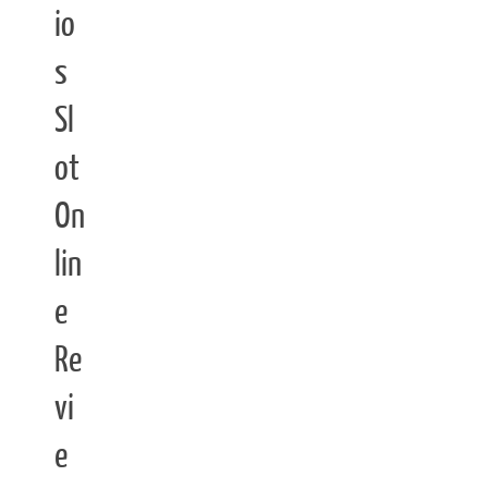
io
s
Sl
ot
On
lin
e
Re
vi
e