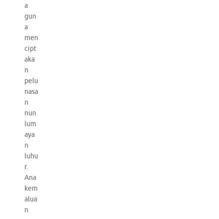
a
gun
a
men
cipt
aka
n
pelu
nasa
n
nun
lum
aya
n
luhu
r.
Ana
kem
alua
n