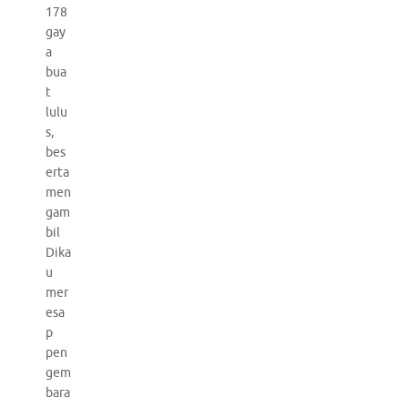
178
gay
a
bua
t
lulu
s,
bes
erta
men
gam
bil
Dika
u
mer
esa
p
pen
gem
bara