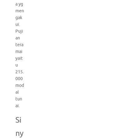
a yg
men
gak
ui.
Puji
an
tera
mai
yait
u
215.
000
mod
al
tun
ai.
Si
ny