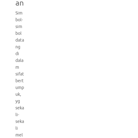
an
Sim
bol-
sim
bol
data
ng
di
dala
m
sifat
bert
ump
uk,
yg
seka
li-
seka
li
mel