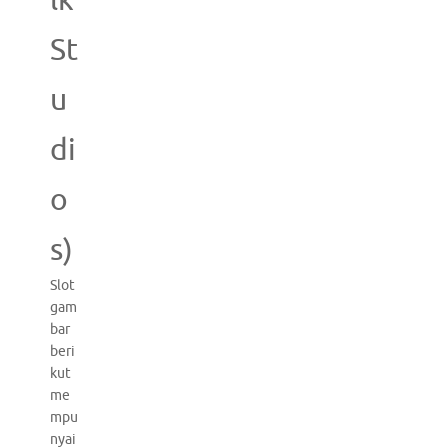
lk
St
u
di
o
s)
Slot
gam
bar
beri
kut
me
mpu
nyai