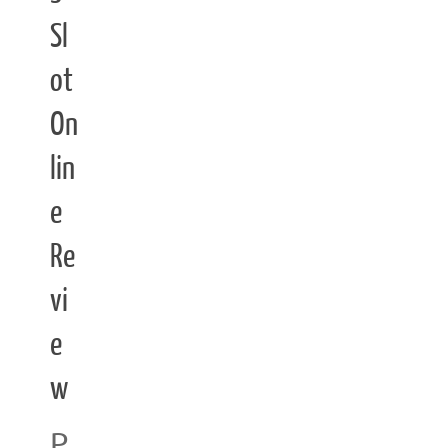
Sl
ot
On
lin
e
Re
vi
e
w
P