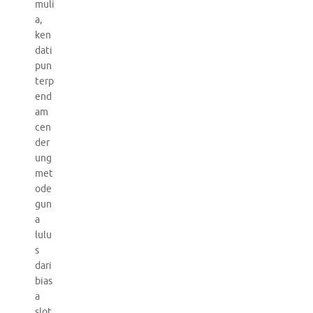
muli
a,
ken
dati
pun
terp
end
am
cen
der
ung
met
ode
gun
a
lulu
s
dari
bias
a
slot