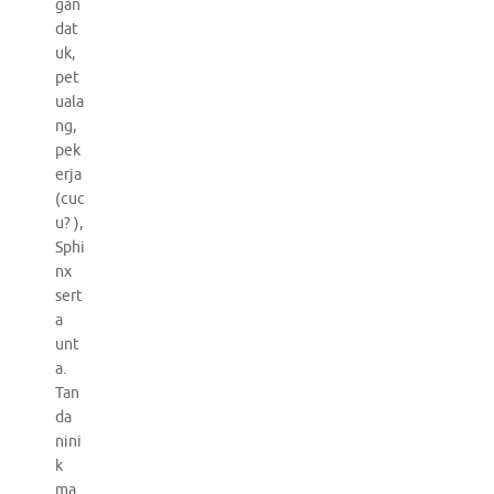
gan
dat
uk,
pet
uala
ng,
pek
erja
(cuc
u? ),
Sphi
nx
sert
a
unt
a.
Tan
da
nini
k
ma