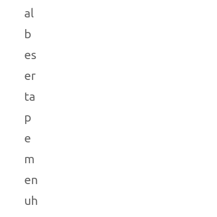
al
b
es
er
ta
p
e
m
en
uh