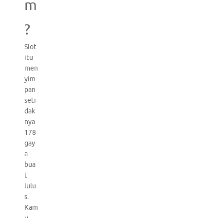
m
?
Slot
itu
men
yim
pan
seti
dak
nya
178
gay
a
bua
t
lulu
s.
Kam