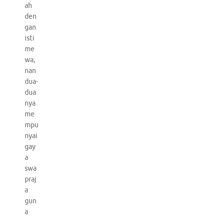
ah
den
gan
isti
me
wa,
nan
dua-
dua
nya
me
mpu
nyai
gay
a
swa
praj
a
gun
a