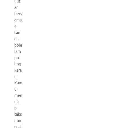
lilit
an
bers
ama
4
tan
da
bola
lam
pu
ling
kara
n.
Kam
u
men
utu
p
taks
iran
past