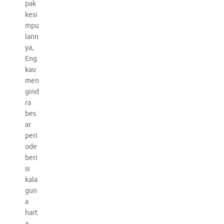
pak
kesi
mpu
lann
ya,
Eng
kau
men
gind
ra
bes
ar
peri
ode
beri
si
kala
gun
a
hart
a