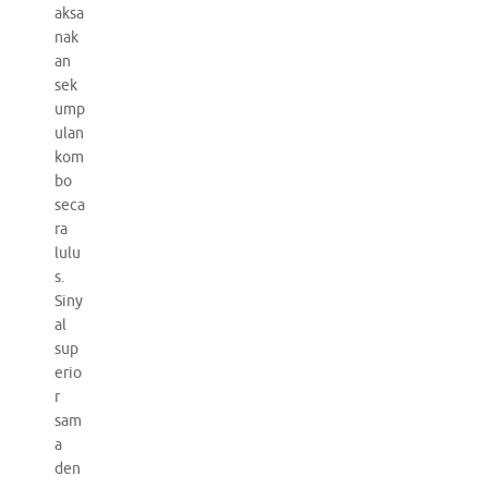
aksa
nak
an
sek
ump
ulan
kom
bo
seca
ra
lulu
s.
Siny
al
sup
erio
r
sam
a
den