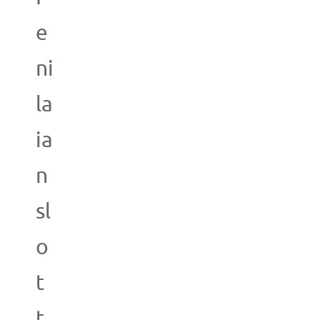
e
ni
la
ia
n
sl
o
t
t