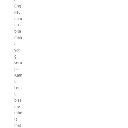
Eng
kau,
nam
un
bila
man
a
yan
g
seru
pa,
Kam
u
tent
u
bisa
me
mbe
la
mat