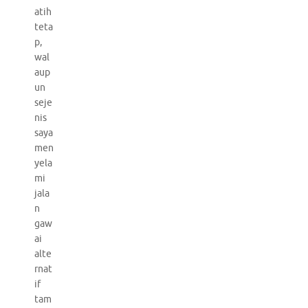
atih
teta
p,
wal
aup
un
seje
nis
saya
men
yela
mi
jala
n
gaw
ai
alte
rnat
if
tam