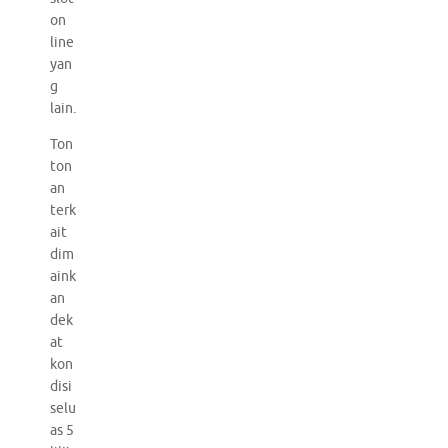
on
line
yan
g
lain.
Ton
ton
an
terk
ait
dim
aink
an
dek
at
kon
disi
selu
as 5