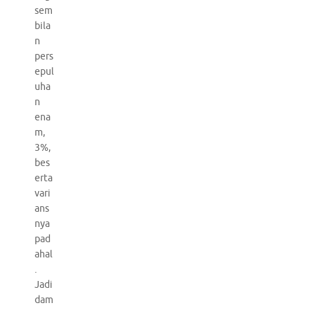
sem
bila
n
pers
epul
uha
n
ena
m,
3%,
bes
erta
vari
ans
nya
pad
ahal
.
Jadi
dam