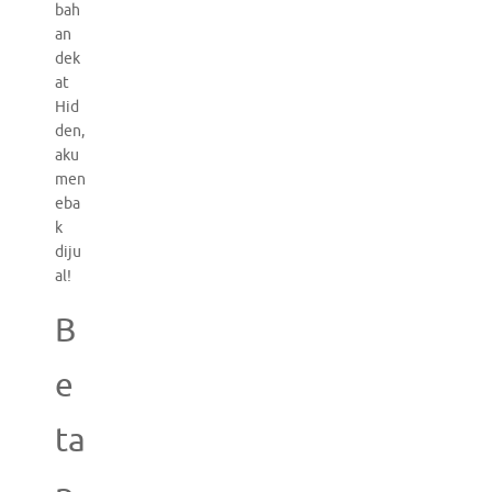
bah
an
dek
at
Hid
den,
aku
men
eba
k
diju
al!
B
e
ta