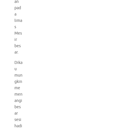
an
pad
a
lima
s
Mes
ir
bes
ar.
Dika
u
mun
gkin
me
men
angi
bes
ar
sesi
hadi