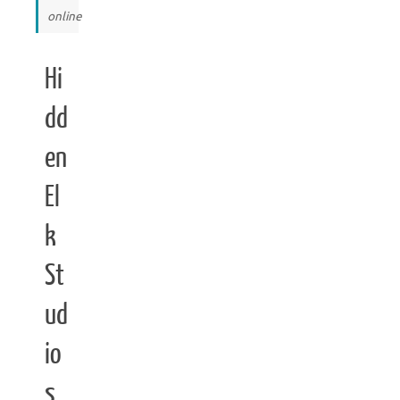
online
Hi
dd
en
El
k
St
ud
io
s