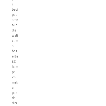
i
bagi
pus
aran
nun
dia
wali
cum
a
bes
erta
$€
ham
pa.
20
mak
a
pan
dai
diti