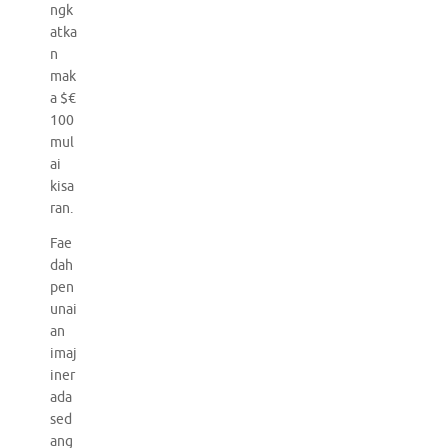
ngk
atka
n
mak
a $€
100
mul
ai
kisa
ran.
Fae
dah
pen
unai
an
imaj
iner
ada
sed
ang