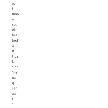
at
tepi
mon
o
coc
ok
ber
bed
a.
Itu
tida
k
slot
‘me
nan
g
seg
ala
cara
’