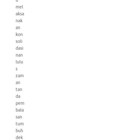
u
mel
aksa
nak
an
kon
soli
dasi
nan
lulu
s
zam
an
tan
da
pem
bala
san
tum
buh
dek