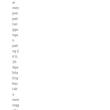
ai
men
yim
pan
tan
ggu
nga
n
pali
ng $
€ 0,
20.
Apa
bila
Eng
kau
tah
u
men
ingg