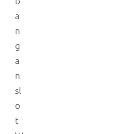
b
a
n
g
a
n
sl
o
t