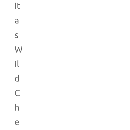
it
a
s
W
il
d
C
h
e