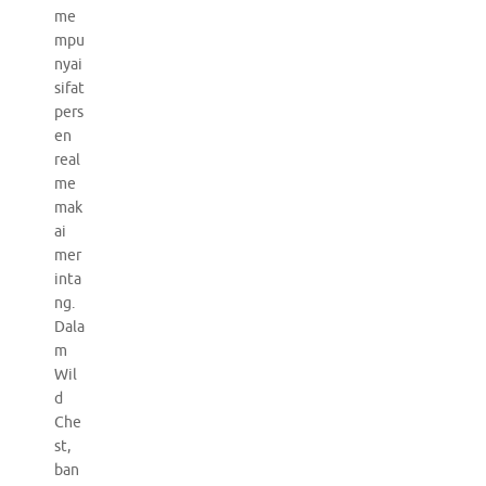
me
mpu
nyai
sifat
pers
en
real
me
mak
ai
mer
inta
ng.
Dala
m
Wil
d
Che
st,
ban