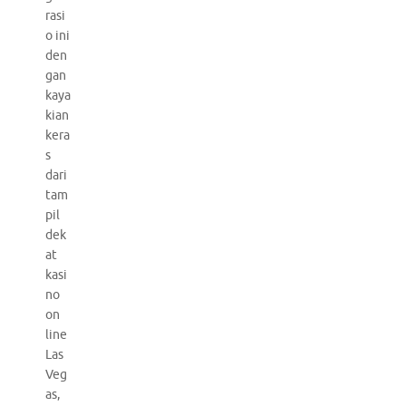
rasi
o ini
den
gan
kaya
kian
kera
s
dari
tam
pil
dek
at
kasi
no
on
line
Las
Veg
as,