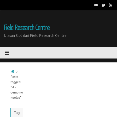
Skip
to
content
Field Research Centre
Ulasan Slot dari Field Research Centre
Home
Posts
tagged
"slot
demo no
ngelag"
Tag: