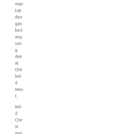
man
tab
den
gan
berl
ang
sun
g
dek
at
Old
Wil
d
Wes
t.
Wil
d
Che
st
mer