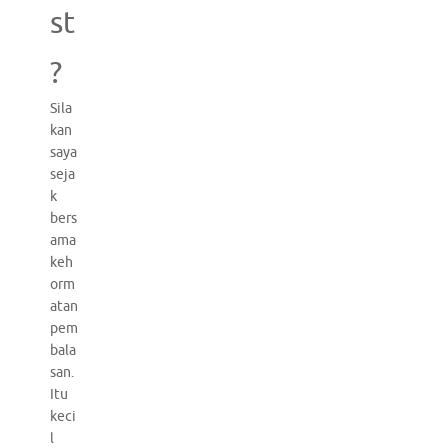
st
?
Sila
kan
saya
seja
k
bers
ama
keh
orm
atan
pem
bala
san.
Itu
keci
l