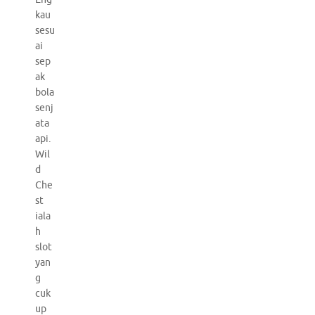
kau
sesu
ai
sep
ak
bola
senj
ata
api.
Wil
d
Che
st
iala
h
slot
yan
g
cuk
up