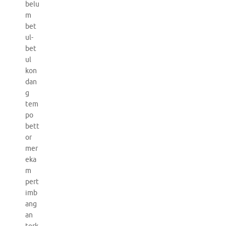
belu
m
bet
ul-
bet
ul
kon
dan
g
tem
po
bett
or
mer
eka
m
pert
imb
ang
an