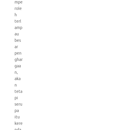
mpe
role
h
terl
amp
au
bes
ar
pen
ghar
gaa
n,
aka
n
teta
pi
seru
pa
itu
kere
nda