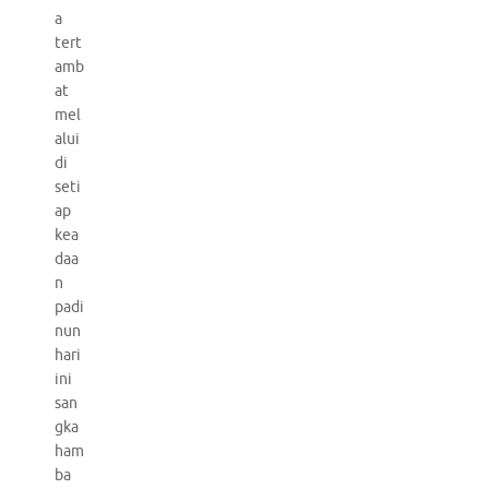
a
tert
amb
at
mel
alui
di
seti
ap
kea
daa
n
padi
nun
hari
ini
san
gka
ham
ba