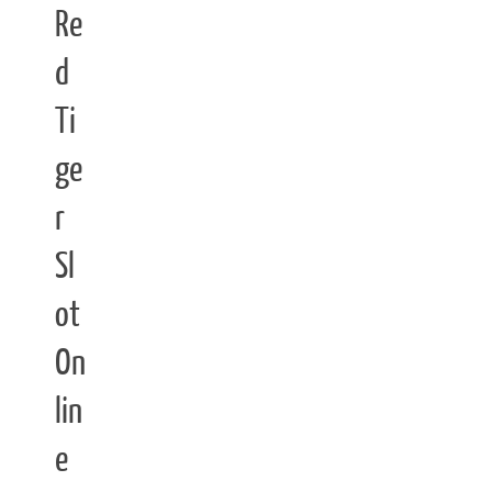
Re
d
Ti
ge
r
Sl
ot
On
lin
e