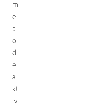
m
e
t
o
d
e
a
kt
iv