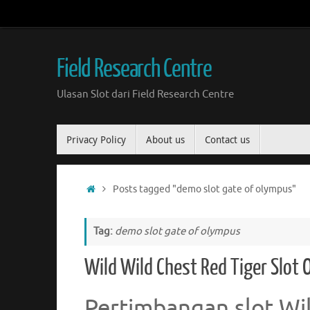
Skip
to
content
Field Research Centre
Ulasan Slot dari Field Research Centre
Skip
Privacy Policy
About us
Contact us
to
content
Home
Posts tagged "demo slot gate of olympus"
Tag:
demo slot gate of olympus
Wild Wild Chest Red Tiger Slot 
Pertimbangan slot Wi