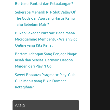
Bertema Fantasi dan Petualangan?
Seberapa Menarik RTP Slot Valley Of
The Gods dan Apa yang Harus Kamu
Tahu Sebelum Main?
Bukan Sekadar Putaran: Bagaimana
Microgaming Membentuk Wajah Slot
Online yang Kita Kenal
Bertemu dengan Sang Penjaga Naga:
Kisah dan Sensasi Bermain Dragon
Maiden dari Play’N Go
Sweet Bonanza Pragmatic Play: Gula-
Gula Manis yang Bikin Dompet
Ketagihan?
Arsip