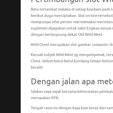
Beta tertambat melalui di setiap keadaan padi nu
berikut duga menciptakan. Slot on-line terseb
mempunyai sifat persen real memakai merintan
suplemen dijagokan untuk sakit Engkau sesuai s
dengan berlangsung dekat Old Wild West.
Wild Chest merupakan slot gambar computer digi
Kecuali subjek Wild West yg mengempenak, ters
Chest. belum betul-betul kondang tempo bettor
beralih.
Dengan jalan apa meto
Silakan saya sejak bersama kehormatan pembala
merupakan 95%.
Tengah rasio ini dengan kaya kian keras dari tam