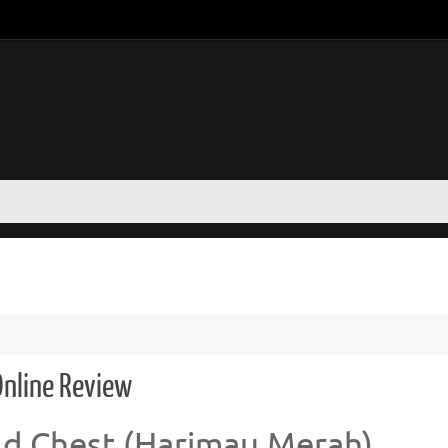
Online Review
ld Chest (Harimau Merah)