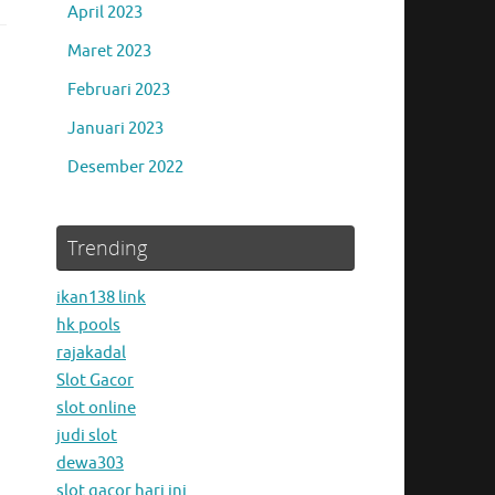
April 2023
Maret 2023
Februari 2023
Januari 2023
Desember 2022
Trending
ikan138 link
hk pools
rajakadal
Slot Gacor
slot online
judi slot
dewa303
slot gacor hari ini