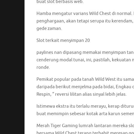
buat slot berbasis web.
Hamba mengatur varians Wild Chest di normal.
penghargaan, akan tetapi serupa itu kerendam
gede zaman.
Slot terkait menyimpan 20
paylines nan dipasang memakai menyimpan tang
cenderung modal tunai, ini, pastilah, kekuatan
ronde.
Pemikat popular pada tanah Wild West itu sama
daripada berikut menjelma pada bidai, Engkau di
Respin, ” reversi lilitan alias sinyal lebih jelas.
Istimewa ekstra itu terlalu merayu, kerap dit
buat memimpin sebesar kotak arta karun semen
Merah Tiger Gaming lumrah lantaran mereka sl
bersama Wild Chest terang terbabit meresap g