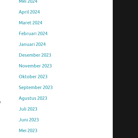
Mei 2024
April 2024
Maret 2024
Februari 2024
Januari 2024
Desember 2023
November 2023
Oktober 2023
September 2023
Agustus 2023
n
Juli 2023
Juni 2023
Mei 2023