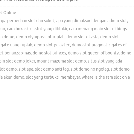
ot Online
apa perbedaan slot dan soket
,
apa yang dimaksud dengan admin slot
,
emo
,
cara buka situs slot yang diblokir
,
cara menang main slot di higgs
sia demo
,
demo olympus slot rupiah
,
demo slot dt asia
,
demo slot
 gate uang rupiah
,
demo slot pg aztec
,
demo slot pragmatic gates of
et bonanza xmas
,
demo slot princes
,
demo slot queen of bounty
,
demo
in slot demo joker
,
mount mazuma slot demo
,
situs slot yang ada
slot demo
,
slot apa
,
slot demo anti lag
,
slot demo no ngelag
,
slot demo
ada akun demo
,
slot yang terbukti membayar
,
where is the ram slot on a