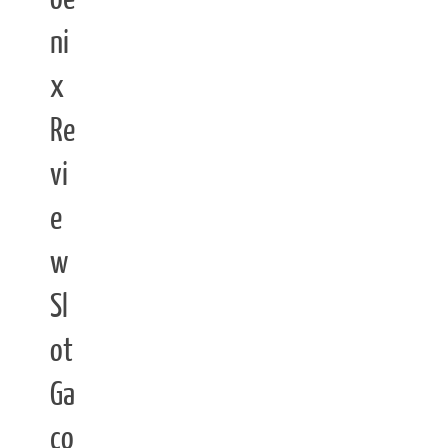
ni
x
Re
vi
e
w
Sl
ot
Ga
co