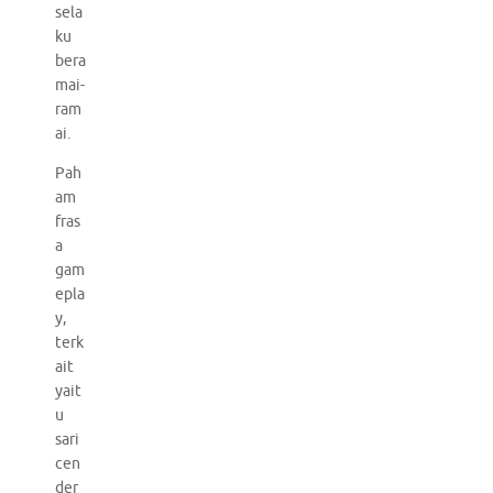
sela
ku
bera
mai-
ram
ai.
Pah
am
fras
a
gam
epla
y,
terk
ait
yait
u
sari
cen
der