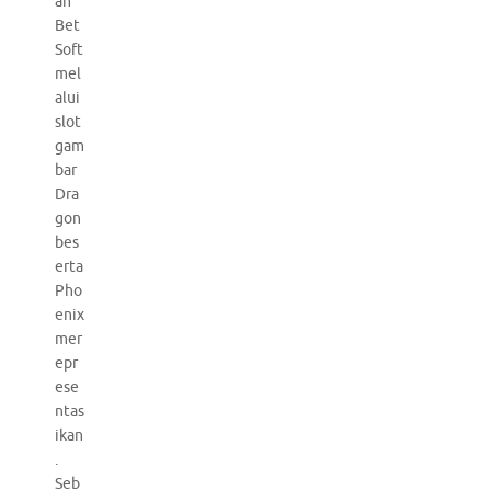
an
Bet
Soft
mel
alui
slot
gam
bar
Dra
gon
bes
erta
Pho
enix
mer
epr
ese
ntas
ikan
.
Seb