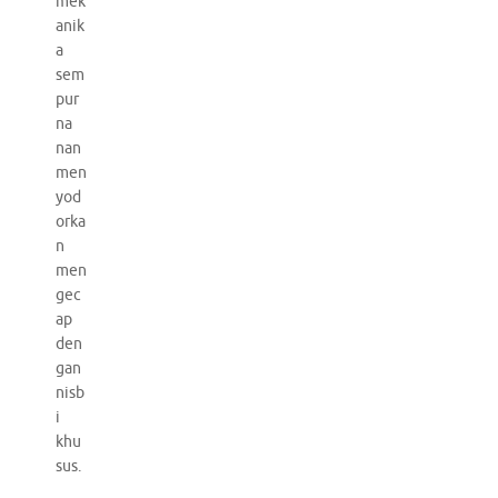
mek
anik
a
sem
pur
na
nan
men
yod
orka
n
men
gec
ap
den
gan
nisb
i
khu
sus.