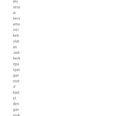
alu
sesu
ai
bers
ama
inti
keb
ulat
an.
Jadi
berk
epa
njan
gan
mot
if
kast
el
den
gan
elok