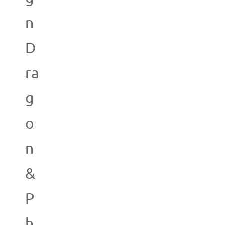
n
D
ra
g
o
n
&
P
h