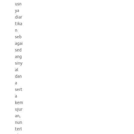
usn
ya
diar
tika
n
seb
agai
sed
ang
siny
al
dan
a
sert
a
kem
ujur
an,
nun
terl