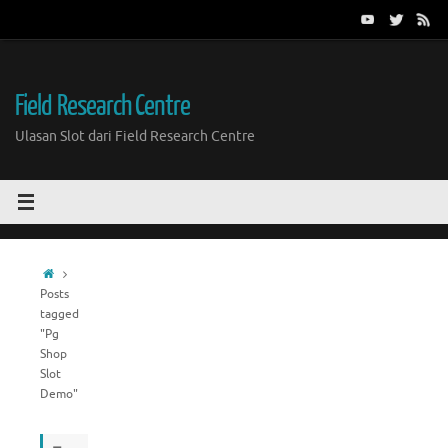
Skip
to
content
Field Research Centre
Ulasan Slot dari Field Research Centre
Home
Posts
tagged
"Pg
Shop
Slot
Demo"