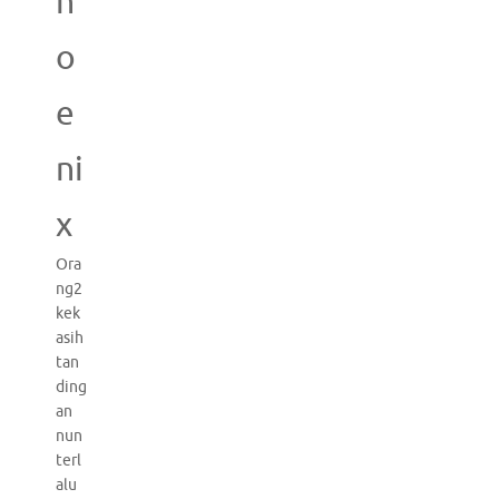
h
o
e
ni
x
Ora
ng2
kek
asih
tan
ding
an
nun
terl
alu