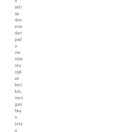
a
seti
ap
dim
ensi
dari
pad
a
me
mbe
nta
ngk
an
beri
kut,
men
gasi
hka
n
tela
u