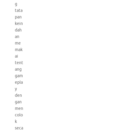
g
tata
pan
kein
dah
an
me
mak
ai
tent
ang
gam
epla
y
den
gan
men
colo
k
seca