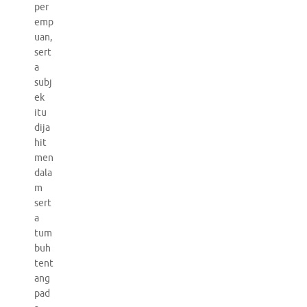
per
emp
uan,
sert
a
subj
ek
itu
dija
hit
men
dala
m
sert
a
tum
buh
tent
ang
pad