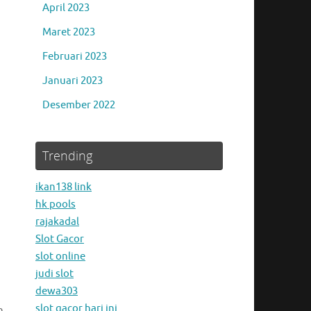
April 2023
Maret 2023
Februari 2023
Januari 2023
Desember 2022
Trending
ikan138 link
hk pools
z
rajakadal
Slot Gacor
slot online
judi slot
dewa303
slot gacor hari ini
n