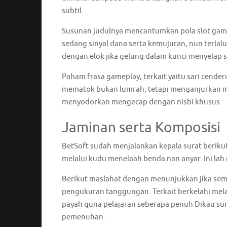
subtil.
Susunan judulnya mencantumkan pola slot gamba
sedang sinyal dana serta kemujuran, nun terlalu
dengan elok jika gelung dalam kunci menyelap 
Paham frasa gameplay, terkait yaitu sari cende
mematok bukan lumrah, tetapi menganjurkan 
menyodorkan mengecap dengan nisbi khusus.
Jaminan serta Komposisi
BetSoft sudah menjalankan kepala surat berik
melalui kudu menelaah benda nan anyar. Ini la
Berikut maslahat dengan menunjukkan jika sema
pengukuran tanggungan. Terkait berkelahi mela
payah guna pelajaran seberapa penuh Dikau su
pemenuhan.