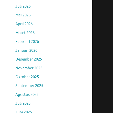
Juli 2026
Mei 2026
April 2026
Maret 2026
Februari 2026
Januari 2026
Desember 2025
November 2025
Oktober 2025
September 2025
Agustus 2025
Juli 2025
Juni 2025