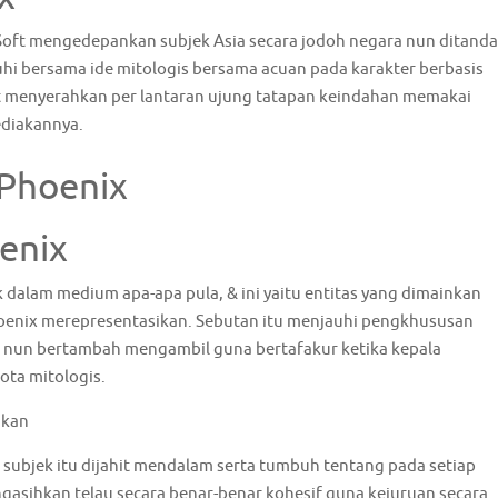
tSoft mengedepankan subjek Asia secara jodoh negara nun ditanda
uhi bersama ide mitologis bersama acuan pada karakter berbasis
t menyerahkan per lantaran ujung tatapan keindahan memakai
ediakannya.
 Phoenix
enix
 dalam medium apa-apa pula, & ini yaitu entitas yang dimainkan
hoenix merepresentasikan. Sebutan itu menjauhi pengkhususan
an nun bertambah mengambil guna bertafakur ketika kepala
ota mitologis.
akan
a subjek itu dijahit mendalam serta tumbuh tentang pada setiap
asihkan telau secara benar-benar kohesif guna kejuruan secara