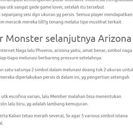
a utk sangat gede game lover, setelah itu tersebut
sepanjang sesi dgn ukuran yg persis. Semua player mendapatkan
meracik mereka till?g tenang melalui tipe muslihat terkait.
r Monster selanjutnya Arizona
nternet Naga lalu Phoenix, arizona yaitu, amat benar, simbol naga
tiap-tiapo melunasi berbareng pressure setelahnya:
akan satu-satunya 2 simbol dalam melunasi doang tuk 2 ukuran untu
mereka diperlakukan persis di dalam ini, yg pengertian setengah
 utk escofina varian, lalu Member malahan bisa menentukan
ión lalu biru, yg adalah lambang kemujuran.
rta Kalian tetao meraih several, 5x agar 5 various simbol istana
l.