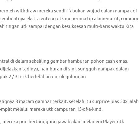
peroleh withdraw mereka sendiri \ bukan wujud dalam nampak di
 membuatnya ekstra enteng utk menerima tip alamenurut, common
 ringan utk sampai dengan kesuksesan multi-baris waktu Kita
ntral di dalam sekeliling gambar hamburan pohon cash emas.
 dijelaskan tadinya, hamburan di sini. sungguh nampak dalam
uk 2 / 3 titik berlebihan untuk gulungan.
gnya 3 macam gambar terkait, setelah itu surprice luas 50x ialah
mplit melalui mereka utk campuran 15-of-a-kind.
h, mereka pun bertanggung jawab akan meladeni Player utk