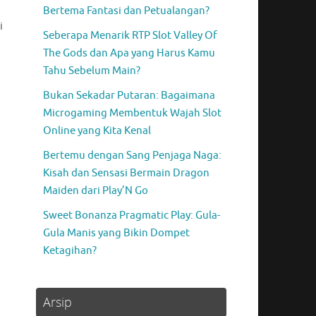
Bertema Fantasi dan Petualangan?
i
Seberapa Menarik RTP Slot Valley Of
The Gods dan Apa yang Harus Kamu
Tahu Sebelum Main?
Bukan Sekadar Putaran: Bagaimana
Microgaming Membentuk Wajah Slot
Online yang Kita Kenal
Bertemu dengan Sang Penjaga Naga:
Kisah dan Sensasi Bermain Dragon
Maiden dari Play’N Go
Sweet Bonanza Pragmatic Play: Gula-
Gula Manis yang Bikin Dompet
Ketagihan?
Arsip