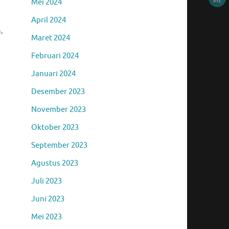
Mei 2024
April 2024
,
Maret 2024
Februari 2024
Januari 2024
Desember 2023
November 2023
Oktober 2023
September 2023
Agustus 2023
Juli 2023
Juni 2023
Mei 2023