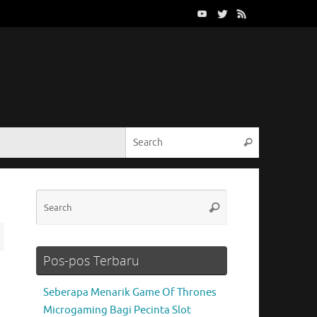
Search for:
Search
Search
Search
for:
Pos-pos Terbaru
Seberapa Menarik Game Of Thrones
Microgaming Bagi Pecinta Slot