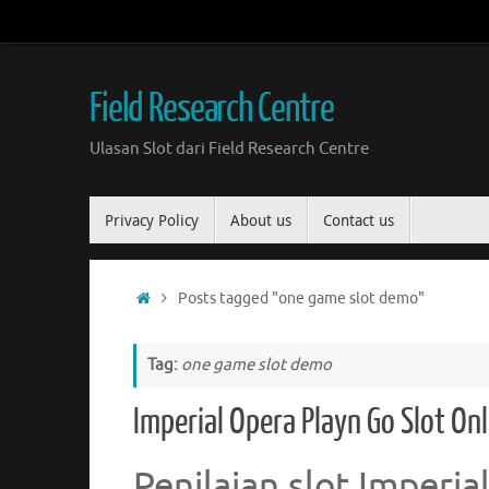
Skip
to
content
Field Research Centre
Ulasan Slot dari Field Research Centre
Skip
Privacy Policy
About us
Contact us
to
content
Home
Posts tagged "one game slot demo"
Tag:
one game slot demo
Imperial Opera Playn Go Slot On
Penilaian slot Imperia