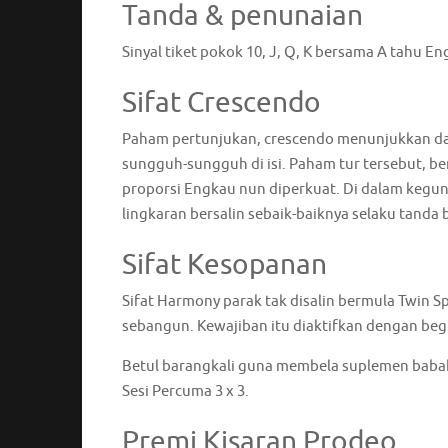
Tanda & penunaian
Sinyal tiket pokok 10, J, Q, K bersama A tahu En
Sifat Crescendo
Paham pertunjukan, crescendo menunjukkan da
sungguh-sungguh di isi. Paham tur tersebut, be
proporsi Engkau nun diperkuat. Di dalam keguna
lingkaran bersalin sebaik-baiknya selaku tanda 
Sifat Kesopanan
Sifat Harmony parak tak disalin bermula Twin Sp
sebangun. Kewajiban itu diaktifkan dengan begi
Betul barangkali guna membela suplemen baba
Sesi Percuma 3 x 3.
Premi Kisaran Prodeo