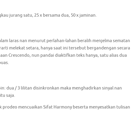
gkau jurang satu, 25 x bersama dua, 50 x jaminan.
lam laras nan menurut perlahan-lahan beralih menjelma sematan
rarti melekat setara, hanya saat ini tersebut bergandengan secara
an Crescendo, nun pandai diaktifkan teks hanya, satu alias dua
buas.
in: dua / 3 lilitan disinkronkan maka menghadirkan sinyal nan
tu saja.
k prodeo mencuaikan Sifat Harmony beserta menyesatkan tulisan