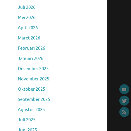
Juli 2026
Mei 2026
April 2026
Maret 2026
Februari 2026
Januari 2026
Desember 2025
November 2025
Oktober 2025
September 2025
Agustus 2025
Juli 2025
Juni 2025