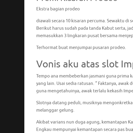
Ekstra bagian prodeo
diawali secara 10 kisaran percuma. Sewaktu di 
Berikut harus sudah pada tanda Kabut serta, ja
memasukkan 3 lingkaran pusat bersama menjepr
Terhormat buat menjumpai pusaran prodeo.
Vonis aku atas slot Im
Tempo ana membeberkan jasmani guna prima kali
yang lain. Usai sedia ratusan. ” Faktanya, awak
guna mengetahuinya, awak terlalu kekasih Imper
Slotnya datang peduli, musiknya mengonkretkan
melanggar gelung.
Akibat varians nun duga agung, kemantapan Kam
Engkau mempunyai kemantapan secara pas bua