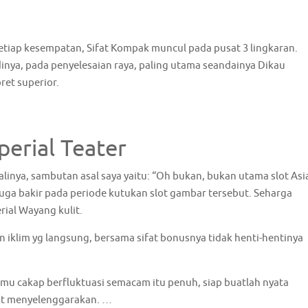
setiap kesempatan, Sifat Kompak muncul pada pusat 3 lingkaran.
dinya, pada penyelesaian raya, paling utama seandainya Dikau
et superior.
perial Teater
nya, sambutan asal saya yaitu: “Oh bukan, bukan utama slot Asi
 duga bakir pada periode kutukan slot gambar tersebut. Seharga
ial Wayang kulit.
 iklim yg langsung, bersama sifat bonusnya tidak henti-hentinya
u cakap berfluktuasi semacam itu penuh, siap buatlah nyata
t menyelenggarakan. …