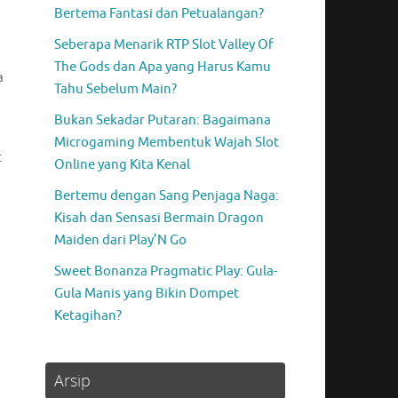
Bertema Fantasi dan Petualangan?
Seberapa Menarik RTP Slot Valley Of
The Gods dan Apa yang Harus Kamu
a
Tahu Sebelum Main?
Bukan Sekadar Putaran: Bagaimana
Microgaming Membentuk Wajah Slot
t
Online yang Kita Kenal
Bertemu dengan Sang Penjaga Naga:
Kisah dan Sensasi Bermain Dragon
Maiden dari Play’N Go
Sweet Bonanza Pragmatic Play: Gula-
Gula Manis yang Bikin Dompet
Ketagihan?
Arsip