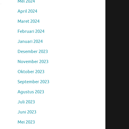
Mei 2024
April 2024
Maret 2024
Februari 2024
Januari 2024
Desember 2023
November 2023
Oktober 2023
September 2023
Agustus 2023
Juli 2023
Juni 2023
Mei 2023