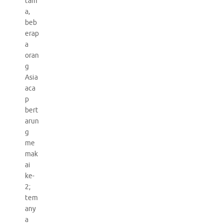
tam
a,
beb
erap
a
oran
g
Asia
aca
p
bert
arun
g
me
mak
ai
ke-
2;
tem
any
a