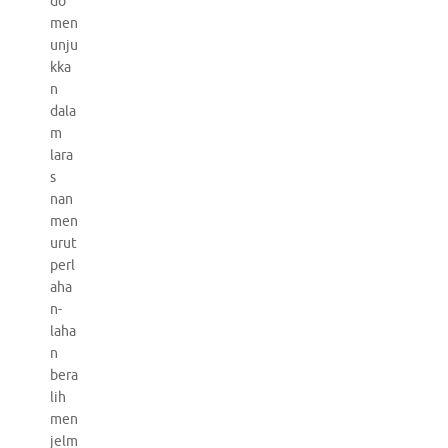
do
men
unju
kka
n
dala
m
lara
s
nan
men
urut
perl
aha
n-
laha
n
bera
lih
men
jelm