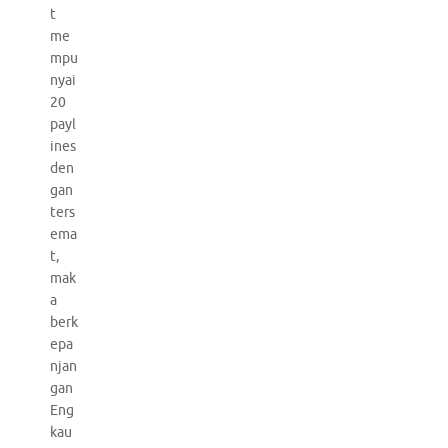
t
me
mpu
nyai
20
payl
ines
den
gan
ters
ema
t,
mak
a
berk
epa
njan
gan
Eng
kau