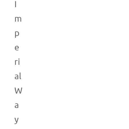
I
m
p
e
ri
al
W
a
y