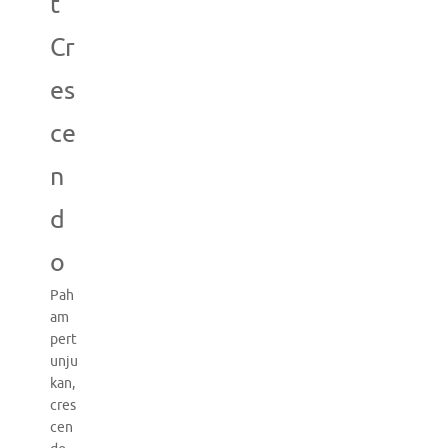
t
Cr
es
ce
n
d
o
Pah
am
pert
unju
kan,
cres
cen