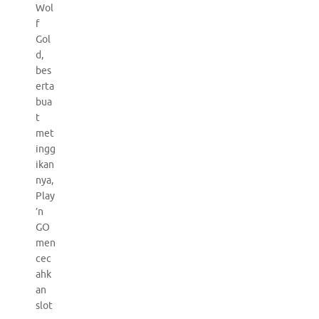
Wol
f
Gol
d,
bes
erta
bua
t
met
ingg
ikan
nya,
Play
’n
GO
men
cec
ahk
an
slot