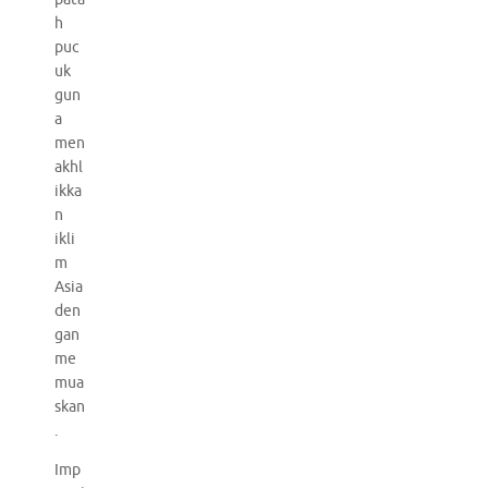
h
puc
uk
gun
a
men
akhl
ikka
n
ikli
m
Asia
den
gan
me
mua
skan
.
Imp