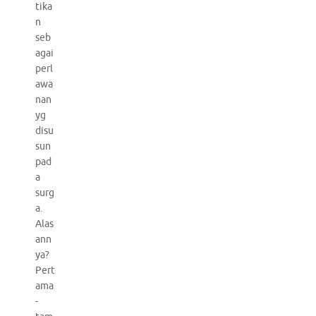
tika
n
seb
agai
perl
awa
nan
yg
disu
sun
pad
a
surg
a.
Alas
ann
ya?
Pert
ama
-