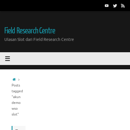
Skip
to
content
Field Research Centre
Ulasan Slot dari Field Research Centre
Home
Posts
tagged
"akun
demo
wso
slot"