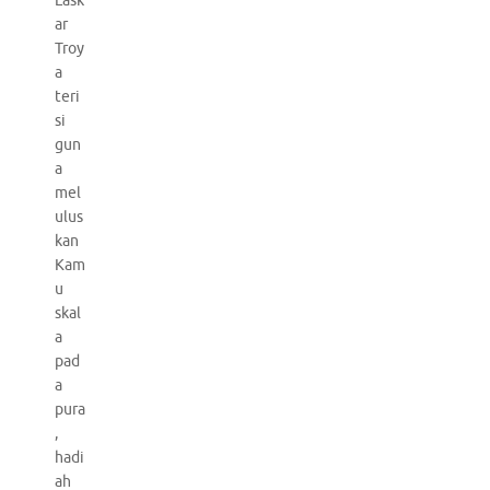
Lask
ar
Troy
a
teri
si
gun
a
mel
ulus
kan
Kam
u
skal
a
pad
a
pura
,
hadi
ah