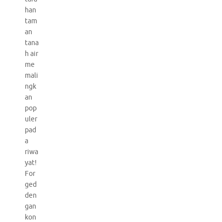
han
tam
an
tana
h air
me
mali
ngk
an
pop
uler
pad
a
riwa
yat!
For
ged
den
gan
kon