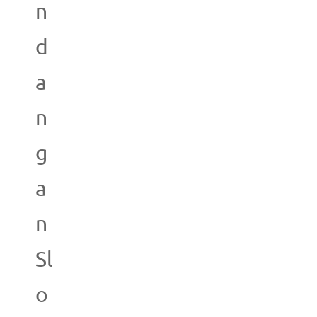
n
d
a
n
g
a
n
Sl
o