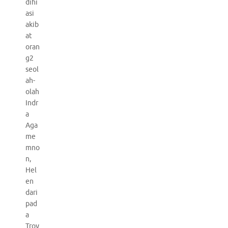
dihi
asi
akib
at
oran
g2
seol
ah-
olah
Indr
a
Aga
me
mno
n,
Hel
en
dari
pad
a
Troy