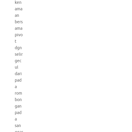
ken
ama
an
bers
ama
pivo
t
dgn
selir
gec
ul
dari
pad
a
rom
bon
gan
pad
a
san