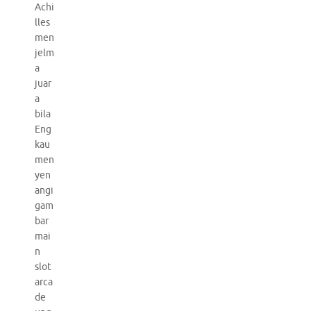
Achi
lles
men
jelm
a
juar
a
bila
Eng
kau
men
yen
angi
gam
bar
mai
n
slot
arca
de