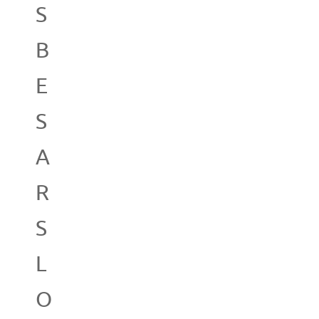
S
B
E
S
A
R
S
L
O