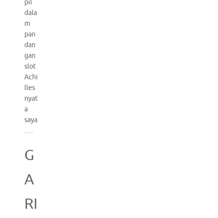
pil
dala
m
pan
dan
gan
slot
Achi
lles
nyat
a
saya
….
G
A
RI