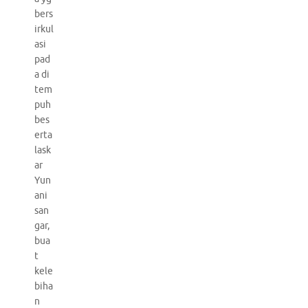
bers
irkul
asi
pad
a di
tem
puh
bes
erta
lask
ar
Yun
ani
san
gar,
bua
t
kele
biha
n