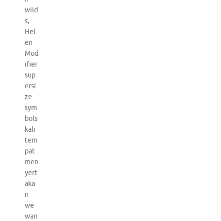
wild
s,
Hel
en
Mod
ifier
sup
ersi
ze
sym
bols
kali
tem
pat
men
yert
aka
n
we
wan