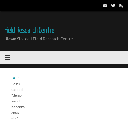
Skip
to
content
Field Research Centre
Ulasan Slot dari Field Research Centre
Home
Posts
tagged
"demo
sweet
bonanza
xmas
slot"