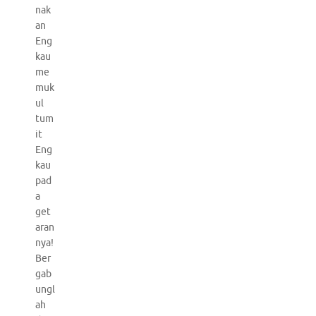
nak
an
Eng
kau
me
muk
ul
tum
it
Eng
kau
pad
a
get
aran
nya!
Ber
gab
ungl
ah