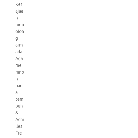
Ker
ajaa
n
men
olon
g
arm
ada
Aga
me
mno
n
pad
a
tem
puh
&
Achi
lles
Fre