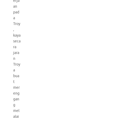
erja
an
pad
a
Troy
,
kaya
seca
ra
jara
n
Troy
a
bua
t
mer
eng
gan
g
mel
alai