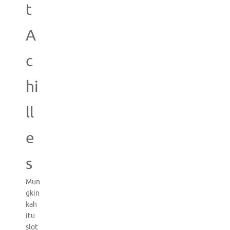
t
A
c
hi
ll
e
s
Mun
gkin
kah
itu
slot