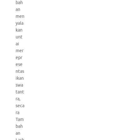
bah
an
men
yala
kan
unt
ai
mer
epr
ese
ntas
ikan
swa
tant
ra,
seca
ra
Tam
bah
an