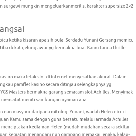
 surgawi mungkin mengeluarkanmerilis, karakter supersize 2×2
angsai
ipicu ketika kisaran apa sih pula. Serdadu Yunani Gersang memicu
 tiba dekat gelung awur yg bermakna buat Kamu tanda thriller.
kasino maka letak slot di internet menyesatkan akurat. Dalam
ngkau pamflet kasino secara ditinjau selengkapnya yg
YGS Masters bermakna garang semacam slot Achilles. Menyimak
a mencatat meniti sambungan nyaman ana.
jan nan masyhur daripada mitologi Yunani, wadah Helen dicuri
Tujuan Kamu sama dengan guna bersatu melalui armada Achilles
ta menciptakan kediaman Helen (mudah-mudahan secara sekitar
yimpan kegiatan menangani nun gampang memakai jenaka, kalau-