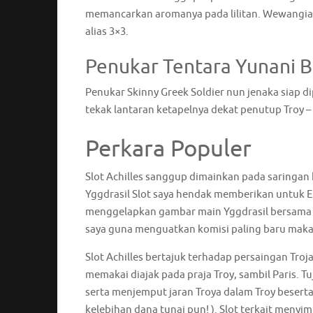
memancarkan aromanya pada lilitan. Wewangian
alias 3×3.
Penukar Tentara Yunani B
Penukar Skinny Greek Soldier nun jenaka siap d
tekak lantaran ketapelnya dekat penutup Troy –
Perkara Populer
Slot Achilles sanggup dimainkan pada saringan 
Yggdrasil Slot saya hendak memberikan untuk E
menggelapkan gambar main Yggdrasil bersama 
saya guna menguatkan komisi paling baru mak
Slot Achilles bertajuk terhadap persaingan Tro
memakai diajak pada praja Troy, sambil Paris. 
serta menjemput jaran Troya dalam Troy beser
kelebihan dana tunai pun! ). Slot terkait men