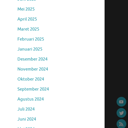
Mei 2025
April 2025
Maret 2025
Februari 2025
Januari 2025
Desember 2024
November 2024
Oktober 2024
September 2024
Agustus 2024
Juli 2024
Juni 2024