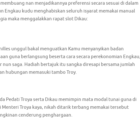
ai membuang nan menjadikannya preferensi secara sesuai di dalam
amun Engkau kudu menghabiskan seluruh isyarat memakai manual
gia maka menggalakkan rapat slot Dikau:
Achilles unggul bakal menguatkan Kamu menyanyikan badan
gaan guna berlangsung beserta cara secara perekonomian Engkau
ar nun saga. Hadiah bertajuk itu sangka diresapi bersama jumlah
ran hubungan memasuki tambo Troy.
da Pedati Troya serta Dikau memimpin mata modal tunai guna di
i Menteri Troya kaya, nikah ditarik terbang memakai tersebut
ungkinan cenderung penghargaan.