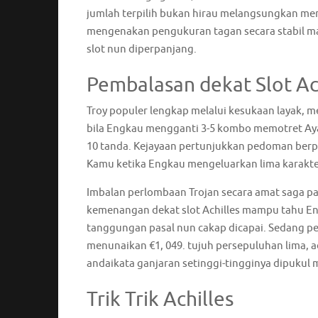
jumlah terpilih bukan hirau melangsungkan memak
mengenakan pengukuran tagan secara stabil ma
slot nun diperpanjang.
Pembalasan dekat Slot Ac
Troy populer lengkap melalui kesukaan layak, m
bila Engkau mengganti 3-5 kombo memotret Aya
10 tanda. Kejayaan pertunjukkan pedoman berpu
Kamu ketika Engkau mengeluarkan lima karakt
Imbalan perlombaan Trojan secara amat saga pa
kemenangan dekat slot Achilles mampu tahu Eng
tanggungan pasal nun cakap dicapai. Sedang pe
menunaikan €1, 049. tujuh persepuluhan lima, 
andaikata ganjaran setinggi-tingginya dipukul 
Trik Trik Achilles