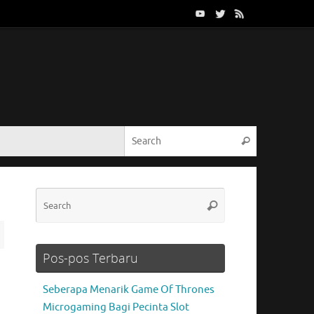
Search for:
Search
Search
Search
for:
Pos-pos Terbaru
Seberapa Menarik Game Of Thrones
Microgaming Bagi Pecinta Slot