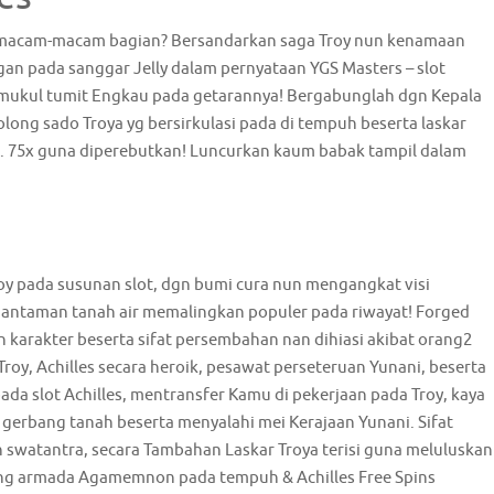
rmacam-macam bagian? Bersandarkan saga Troy nun kenamaan
gan pada sanggar Jelly dalam pernyataan YGS Masters – slot
mukul tumit Engkau pada getarannya! Bergabunglah dgn Kepala
ng sado Troya yg bersirkulasi pada di tempuh beserta laskar
8. 75x guna diperebutkan! Luncurkan kaum babak tampil dalam
roy pada susunan slot, dgn bumi cura nun mengangkat visi
antaman tanah air memalingkan populer pada riwayat! Forged
 karakter beserta sifat persembahan nan dihiasi akibat orang2
oy, Achilles secara heroik, pesawat perseteruan Yunani, beserta
ada slot Achilles, mentransfer Kamu di pekerjaan pada Troy, kaya
gerbang tanah beserta menyalahi mei Kerajaan Yunani. Sifat
swatantra, secara Tambahan Laskar Troya terisi guna meluluskan
ong armada Agamemnon pada tempuh & Achilles Free Spins