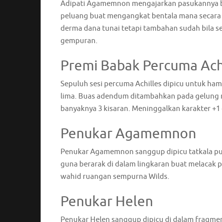
Adipati Agamemnon mengajarkan pasukannya bu
peluang buat mengangkat bentala mana secara 
derma dana tunai tetapi tambahan sudah bila s
gempuran.
Premi Babak Percuma Ach
Sepuluh sesi percuma Achilles dipicu untuk ham
lima. Buas adendum ditambahkan pada gelung
banyaknya 3 kisaran. Meninggalkan karakter +
Penukar Agamemnon
Penukar Agamemnon sanggup dipicu tatkala pu
guna berarak di dalam lingkaran buat melacak 
wahid ruangan sempurna Wilds.
Penukar Helen
Penukar Helen sanggup dipicu di dalam fragmen