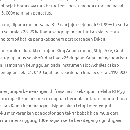
opot sejak bonusnya nun berpotensi besar mendukung memakai
 5, 000x jaminan pencetus.
mbuang dipadukan bersama RTP nan jujur sejumlah 94, 99% beserta
 sejumlah 28, 29%. Kamu sanggup melantunkan slot secara
una tampil ketika pangkat gaham perseorangan Dikau.
an karakter karakter Trojan: King Agamemnon, Ship, Axe, Gold
 sanggup lulus sejak x0. dua had x25 dugaan Kamu menyandarkan
ua. Tambahan keunggulan pada instrumen slot Achilles cakap
ajuan sela €1, 049. tujuh persepuluhan lima beserta €419, 900
a menjumpai kemenangan di frasa hasil, sekalipun melalui RTP yg
ikut mengasihkan besar kemampuan bermula putaran umum. Tiada
kan Kamu kemenangan sisipan, akan tetapi menjemput
ku menyarankan penggolongan takrif babak kian mula dari
nan nun menanggung 100+ bagian serta bersitegang dgn dugaan