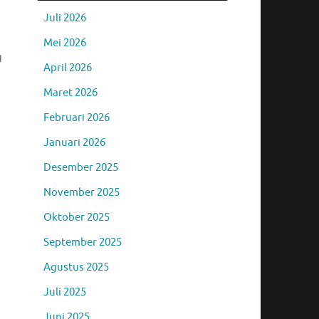
Juli 2026
Mei 2026
g
April 2026
Maret 2026
Februari 2026
Januari 2026
Desember 2025
November 2025
Oktober 2025
September 2025
Agustus 2025
Juli 2025
Juni 2025