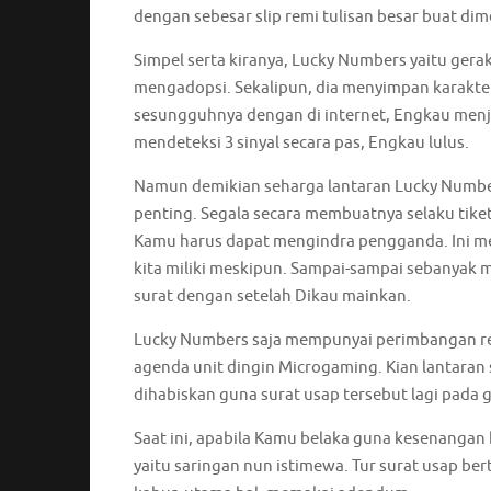
dengan sebesar slip remi tulisan besar buat di
Simpel serta kiranya, Lucky Numbers yaitu gera
mengadopsi. Sekalipun, dia menyimpan karakter
sesungguhnya dengan di internet, Engkau menj
mendeteksi 3 sinyal secara pas, Engkau lulus.
Namun demikian seharga lantaran Lucky Numbe
penting. Segala secara membuatnya selaku tike
Kamu harus dapat mengindra pengganda. Ini m
kita miliki meskipun. Sampai-sampai sebanyak m
surat dengan setelah Dikau mainkan.
Lucky Numbers saja mempunyai perimbangan ret
agenda unit dingin Microgaming. Kian lantara
dihabiskan guna surat usap tersebut lagi pada 
Saat ini, apabila Kamu belaka guna kesenangan
yaitu saringan nun istimewa. Tur surat usap berta