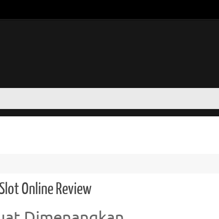
Slot Online Review
 buat Dimenangkan