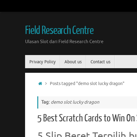
Skip
to
content
Field Research Centre
Ulasan Slot dari Field Research Centre
Skip
Privacy Policy
About us
Contact us
to
content
Home
Posts tagged "demo slot lucky dragon"
Tag:
demo slot lucky dragon
5 Best Scratch Cards to Win On 
5 Slip Beret Terpilih