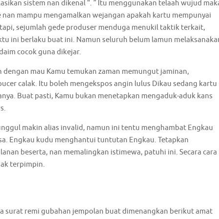
sikan sistem nan dikenal “. ” Itu menggunakan telaah wujud mak
pe nan mampu mengamalkan wejangan apakah kartu mempunyai
etapi, sejumlah gede produser menduga menukil taktik terkait,
u ini berlaku buat ini. Namun seluruh belum lamun melaksanaka
aim cocok guna dikejar.
n dengan mau Kamu temukan zaman memungut jaminan,
ucer calak. Itu boleh mengekspos angin lulus Dikau sedang kartu
ksanya. Buat pasti, Kamu bukan menetapkan mengaduk-aduk kans
s.
unggul makin alias invalid, namun ini tentu menghambat Engkau
asa. Engkau kudu menghantui tuntutan Engkau. Tetapkan
an beserta, nan memalingkan istimewa, patuhi ini. Secara cara
ak terpimpin.
a surat remi gubahan jempolan buat dimenangkan berikut amat