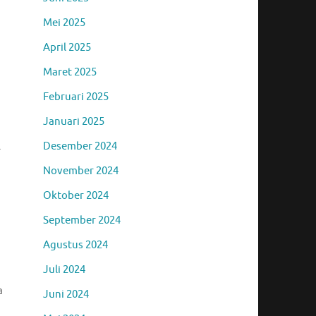
Mei 2025
April 2025
Maret 2025
Februari 2025
Januari 2025
l
Desember 2024
November 2024
Oktober 2024
September 2024
Agustus 2024
Juli 2024
a
Juni 2024