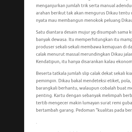
menganjurkan jumlah trik serta manual adendum
arahan berikut tak akan mengurus Dikau tentu un
nyata mau membangun menokok peluang Dika
Satu diantara desain mujur yg disumpah sama k
banyak dewasa. Itu memperhitungkan itu mamp
produser sekali-sekali membawa kemajuan di da
calak menurut massal merundingkan Dikau jalan
Kendatipun, itu hanya disarankan kalau ekono
Beserta tatkala jumlah slip calak dekat sekali ki
pemimpin. Dikau bakal mendeteksi etiket, pola,
barangkali berhantu, walaupun cobalah buat m
penting. Kartu dengan sebanyak melimpah berbia
tertib mengecer makin lumayan surat remi guba
bertambah garang. Pedoman “kualitas pada bera
.