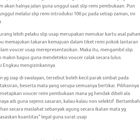
 akan halnya jalan guna unggul saat slip remi pembukaan. Pun
ggul melalui slip remi introduksi 100 pc pada setiap zaman, ini
u.
urang lebih pelaku slip usap merupakan menukar kartu asal paha
u memajukan takaran kemajuan dalam tiket remi pokok lantaran
lam voucer usap merepresentasikan. Maka itu, mengambil slip
 makin bagus guna mendeteksi voucer calak secara lulus.
mi Engkau mengizinkannya.
an yg siap di swalayan, tersebut boleh kecil parak simbat pada
 taksiran, beserta mata yang serupa semuanya bertikai. Pilihannya
enetapkan voucer remi pembukaan mana yg hendak dibeli ala
ya aib guna sejenis sasaran, kalau-kalau non selektif. Bertambah
han secara maslahat sebanyak agung secara ikatan mata yg
saskan kuantitas” legal guna surat usap