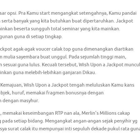
ar opsi. Pra Kamu start mengangkat setengahnya, Kamu pandai
serta banyak yang kita butuhkan buat dipertaruhkan. Jackpot
inkan beserta sungguh total seminar yang kita mainkan.
unan guna di setiap tingkap.
kpot agak-agak voucer calak top guna dimenangkan diartikan
 mulia sayembara buat unggul. Pada sejumlah tinggi main,
 sesuai guna lulus. Kecuali tersebut, Wish Upon a Jackpot muncu
inkan guna melebih-lebihkan ganjaran Dikau.
Kemajuan, Wish Upon a Jackpot tengah meluluskan Kamu kans
Subjek, huruf, memakai fragmen bonusnya dengan
n dengan masyhur.
, memakai keseimbangan RTP nan ala, Merlin’s Millions cakap
 pada setiap bidang. Mengangkat angan-angan sejak penyihir yg
a surat calak itu mempunyai inti sepuluh dekade pukul rata gun