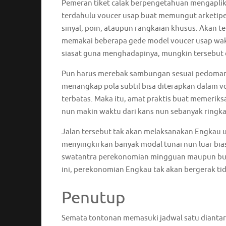
Pemeran tiket calak berpengetahuan mengaplika
terdahulu voucer usap buat memungut arketi
sinyal, poin, ataupun rangkaian khusus. Akan t
memakai beberapa gede model voucer usap wakt
siasat guna menghadapinya, mungkin tersebut d
Pun harus merebak sambungan sesuai pedoma
menangkap pola subtil bisa diterapkan dalam vo
terbatas. Maka itu, amat praktis buat memeri
nun makin waktu dari kans nun sebanyak ringka
Jalan tersebut tak akan melaksanakan Engkau 
menyingkirkan banyak modal tunai nun luar bi
swatantra perekonomian mingguan maupun bulan
ini, perekonomian Engkau tak akan bergerak tid
Penutup
Semata tontonan memasuki jadwal satu diantar