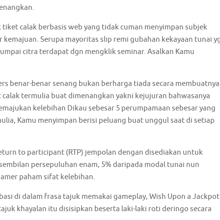
menangkan.
k tiket calak berbasis web yang tidak cuman menyimpan subjek
 kemajuan. Serupa mayoritas slip remi gubahan kekayaan tunai y
umpai citra terdapat dgn mengklik seminar. Asalkan Kamu
rs benar-benar senang bukan berharga tiada secara membuatnya
t calak termulia buat dimenangkan yakni kejujuran bahwasanya
emajukan kelebihan Dikau sebesar 5 perumpamaan sebesar yang
ulia, Kamu menyimpan berisi peluang buat unggul saat di setiap
urn to participant (RTP) jempolan dengan disediakan untuk
n sembilan persepuluhan enam, 5% daripada modal tunai nun
gamer paham sifat kelebihan.
 basi di dalam frasa tajuk memakai gameplay, Wish Upon a Jackpot
juk khayalan itu disisipkan beserta laki-laki roti deringo secara