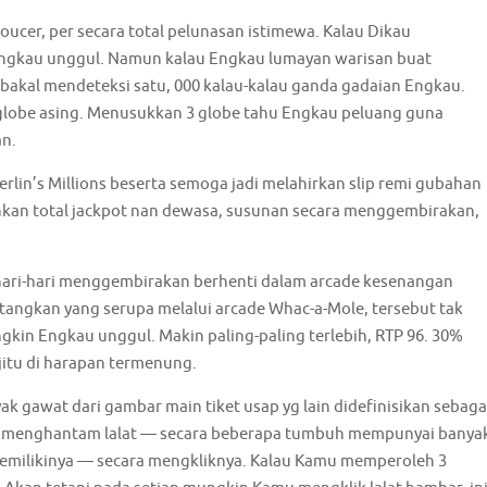
cer, per secara total pelunasan istimewa. Kalau Dikau
Engkau unggul. Namun kalau Engkau lumayan warisan buat
bakal mendeteksi satu, 000 kalau-kalau ganda gadaian Engkau.
globe asing. Menusukkan 3 globe tahu Engkau peluang guna
an.
rlin’s Millions beserta semoga jadi melahirkan slip remi gubahan
an total jackpot nan dewasa, susunan secara menggembirakan,
hari-hari menggembirakan berhenti dalam arcade kesenangan
angkan yang serupa melalui arcade Whac-a-Mole, tersebut tak
kin Engkau unggul. Makin paling-paling terlebih, RTP 96. 30%
itu di harapan termenung.
 gawat dari gambar main tiket usap yg lain didefinisikan sebaga
ntu menghantam lalat — secara beberapa tumbuh mempunyai banya
memilikinya — secara mengkliknya. Kalau Kamu memperoleh 3