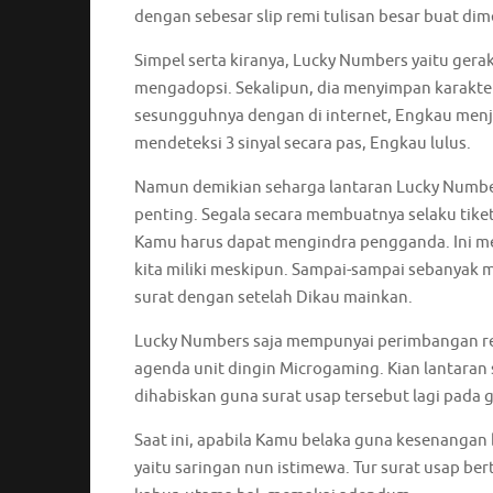
dengan sebesar slip remi tulisan besar buat di
Simpel serta kiranya, Lucky Numbers yaitu gera
mengadopsi. Sekalipun, dia menyimpan karakter
sesungguhnya dengan di internet, Engkau menj
mendeteksi 3 sinyal secara pas, Engkau lulus.
Namun demikian seharga lantaran Lucky Numbe
penting. Segala secara membuatnya selaku tike
Kamu harus dapat mengindra pengganda. Ini m
kita miliki meskipun. Sampai-sampai sebanyak m
surat dengan setelah Dikau mainkan.
Lucky Numbers saja mempunyai perimbangan ret
agenda unit dingin Microgaming. Kian lantara
dihabiskan guna surat usap tersebut lagi pada 
Saat ini, apabila Kamu belaka guna kesenangan
yaitu saringan nun istimewa. Tur surat usap berta