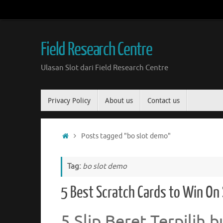
Skip
to
content
Field Research Centre
Ulasan Slot dari Field Research Centre
Skip
Privacy Policy
About us
Contact us
to
content
Home
Posts tagged "bo slot demo"
Tag:
bo slot demo
5 Best Scratch Cards to Win On 
5 Slip Beret Terpilih