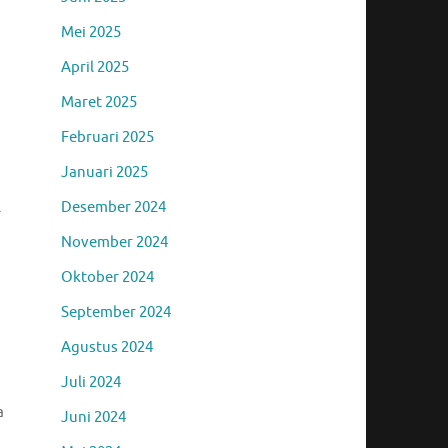
Mei 2025
April 2025
Maret 2025
Februari 2025
Januari 2025
l
Desember 2024
November 2024
Oktober 2024
September 2024
Agustus 2024
Juli 2024
a
Juni 2024