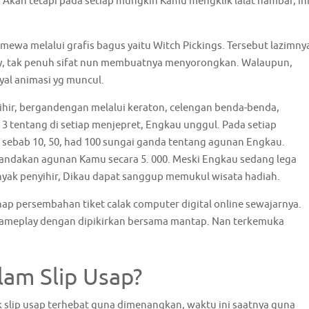
kan tetapi pada setiap mungkin Kamu mengklik lalat hambar, in
imewa melalui grafis bagus yaitu Witch Pickings. Tersebut lazimny
y, tak penuh sifat nun membuatnya menyorongkan. Walaupun,
yal animasi yg muncul.
ihir, bergandengan melalui keraton, celengan benda-benda,
 3 tentang di setiap menjepret, Engkau unggul. Pada setiap
 sebab 10, 50, had 100 sungai ganda tentang agunan Engkau.
ggandakan agunan Kamu secara 5. 000. Meski Engkau sedang lega
nyak penyihir, Dikau dapat sanggup memukul wisata hadiah.
p persembahan tiket calak computer digital online sewajarnya.
 gameplay dengan dipikirkan bersama mantap. Nan terkemuka
lam Slip Usap?
k slip usap terhebat guna dimenangkan, waktu ini saatnya guna