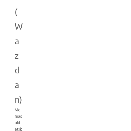
(
W
a
z
d
a
n)
Me
mas
uki
etik