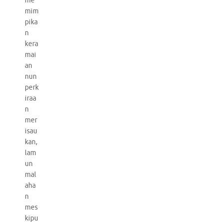
me
mim
pika
n
kera
mai
an
nun
perk
iraa
n
mer
isau
kan,
lam
un
mal
aha
n
mes
kipu