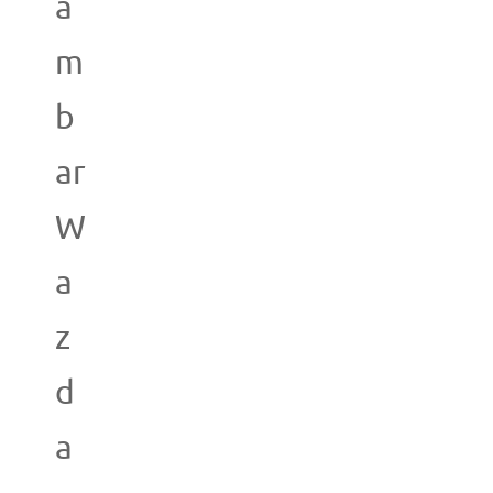
a
m
b
ar
W
a
z
d
a