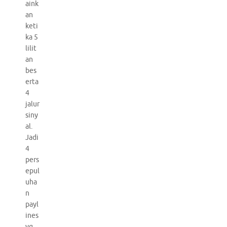
aink
an
keti
ka 5
lilit
an
bes
erta
4
jalur
siny
al.
Jadi
4
pers
epul
uha
n
payl
ines
yg