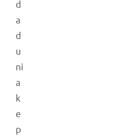
d
a
d
u
ni
a
k
e
p