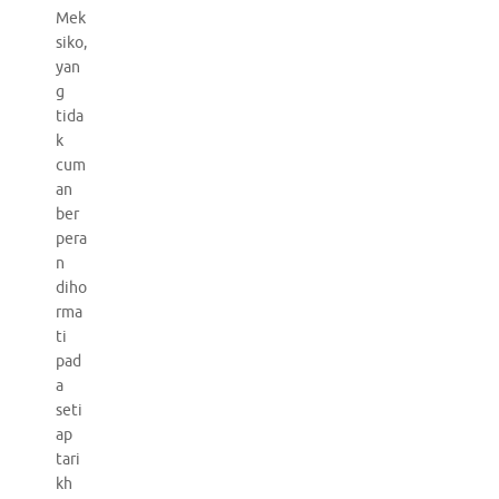
Mek
siko,
yan
g
tida
k
cum
an
ber
pera
n
diho
rma
ti
pad
a
seti
ap
tari
kh