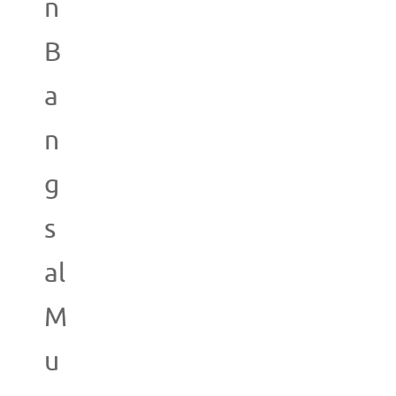
n
B
a
n
g
s
al
M
u