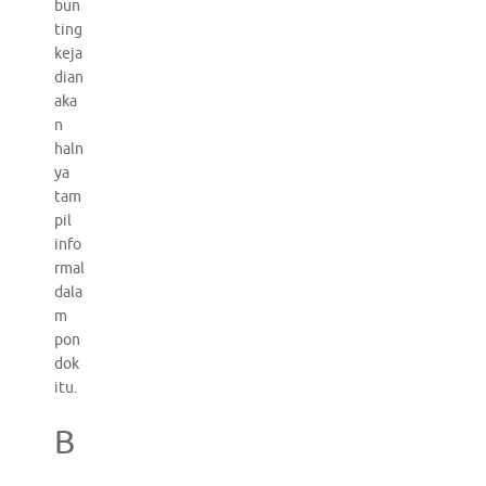
bun
ting
keja
dian
aka
n
haln
ya
tam
pil
info
rmal
dala
m
pon
dok
itu.
B