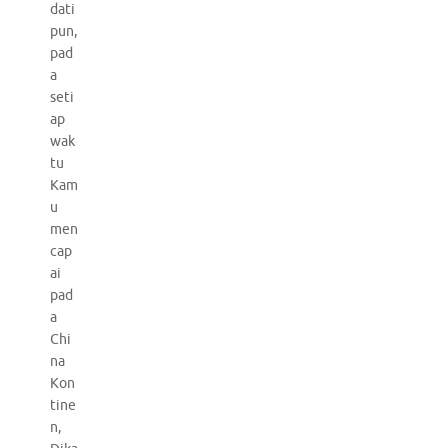
dati
pun,
pad
a
seti
ap
wak
tu
Kam
u
men
cap
ai
pad
a
Chi
na
Kon
tine
n,