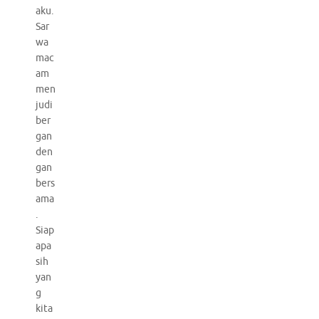
aku.
Sar
wa
mac
am
men
judi
ber
gan
den
gan
bers
ama
.
Siap
apa
sih
yan
g
kita