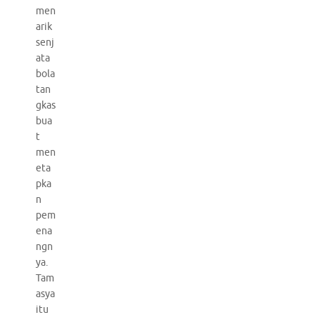
men
arik
senj
ata
bola
tan
gkas
bua
t
men
eta
pka
n
pem
ena
ngn
ya.
Tam
asya
itu