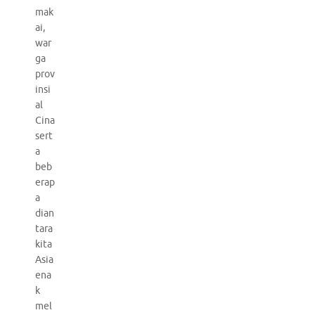
mak
ai,
war
ga
prov
insi
al
Cina
sert
a
beb
erap
a
dian
tara
kita
Asia
ena
k
mel