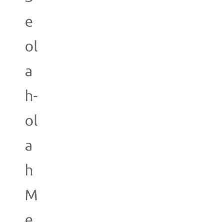
e
ol
a
h-
ol
a
h
M
e