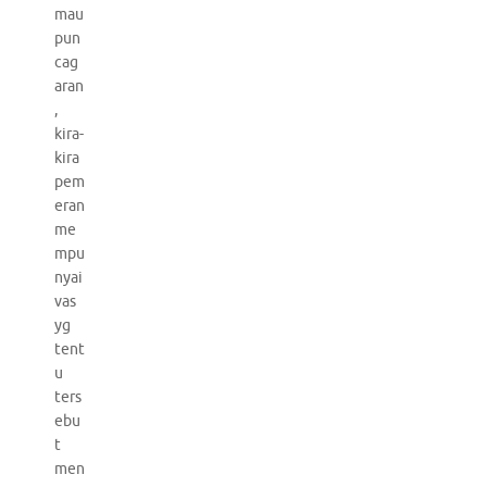
mau
pun
cag
aran
,
kira-
kira
pem
eran
me
mpu
nyai
vas
yg
tent
u
ters
ebu
t
men