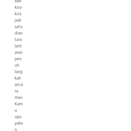
ban
kira-
kira
jadi
satu
dian
tara
lant
aran
pen
uh
lang
kah
seca
ra
mau
Kam
u
upa
yaka
n