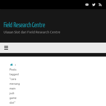
Skip
to
content
Field Research Centre
Ulasan Slot dari Field Research Centre
Home
Posts
tagged
"cara
menang
main
judi
game
slot"