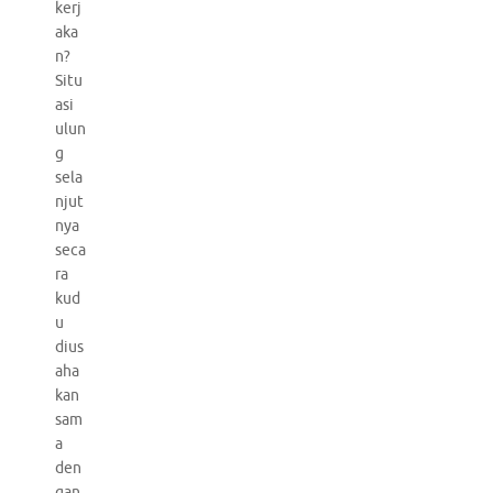
kerj
aka
n?
Situ
asi
ulun
g
sela
njut
nya
seca
ra
kud
u
dius
aha
kan
sam
a
den
gan