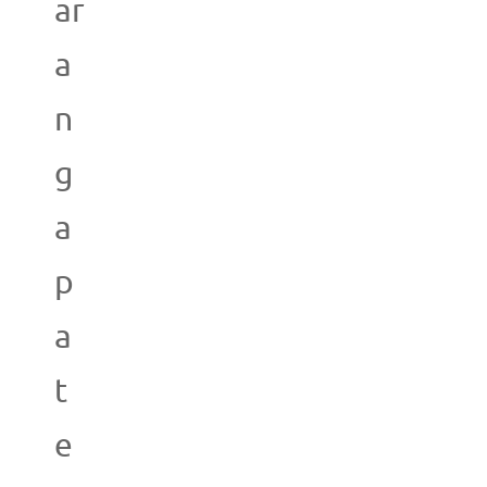
ar
a
n
g
a
p
a
t
e