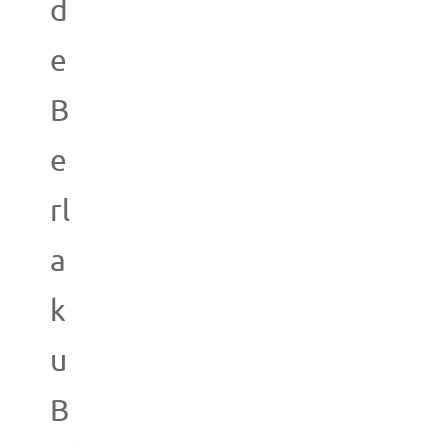
d
e
B
e
rl
a
k
u
B