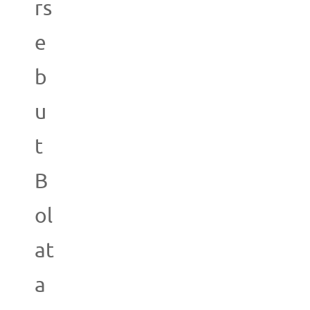
rs
e
b
u
t
B
ol
at
a