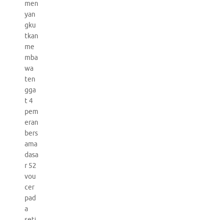
men
yan
gku
tkan
me
mba
wa
ten
gga
t 4
pem
eran
bers
ama
dasa
r 52
vou
cer
pad
a
seti