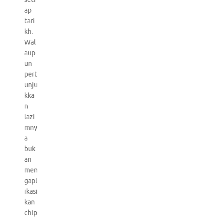
ap
tari
kh.
Wal
aup
un
pert
unju
kka
n
lazi
mny
a
buk
an
men
gapl
ikasi
kan
chip