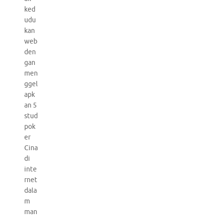
ked
udu
kan
web
den
gan
men
ggel
apk
an 5
stud
pok
er
Cina
di
inte
rnet
dala
m
man