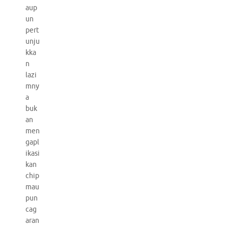
aup
un
pert
unju
kka
n
lazi
mny
a
buk
an
men
gapl
ikasi
kan
chip
mau
pun
cag
aran