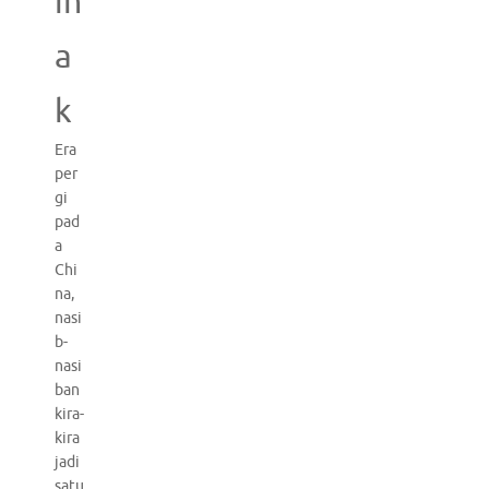
ih
a
k
Era
per
gi
pad
a
Chi
na,
nasi
b-
nasi
ban
kira-
kira
jadi
satu