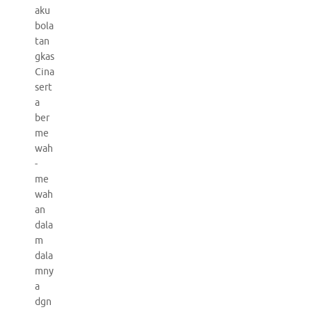
aku
bola
tan
gkas
Cina
sert
a
ber
me
wah
-
me
wah
an
dala
m
dala
mny
a
dgn