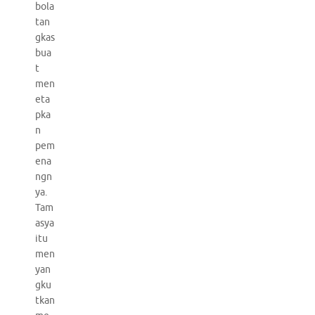
bola
tan
gkas
bua
t
men
eta
pka
n
pem
ena
ngn
ya.
Tam
asya
itu
men
yan
gku
tkan