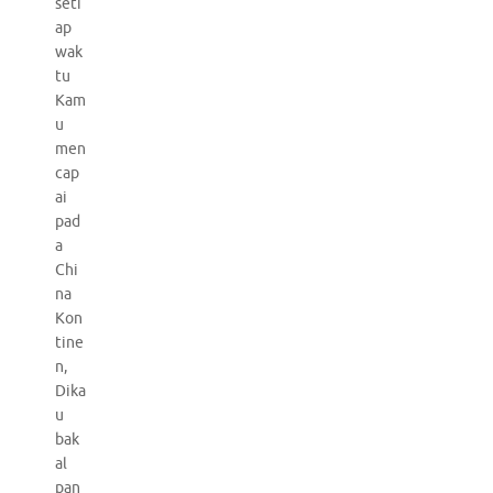
seti
ap
wak
tu
Kam
u
men
cap
ai
pad
a
Chi
na
Kon
tine
n,
Dika
u
bak
al
pan