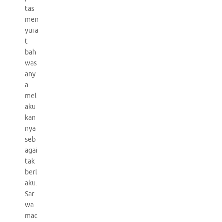
tas
men
yura
t
bah
was
any
a
mel
aku
kan
nya
seb
agai
tak
berl
aku.
Sar
wa
mac