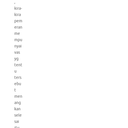
,
kira-
kira
pem
eran
me
mpu
nyai
vas
yg
tent
u
ters
ebu
t
men
ang
kan
sele
sai
itu