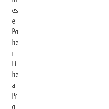
es
e
Po
ke
r
Li
ke
a
Pr
o