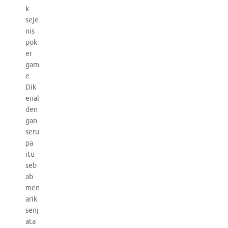
k
seje
nis
pok
er
gam
e.
Dik
enal
den
gan
seru
pa
itu
seb
ab
men
arik
senj
ata