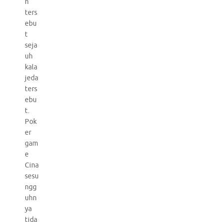
n
ters
ebu
t
seja
uh
kala
jeda
ters
ebu
t.
Pok
er
gam
e
Cina
sesu
ngg
uhn
ya
tida