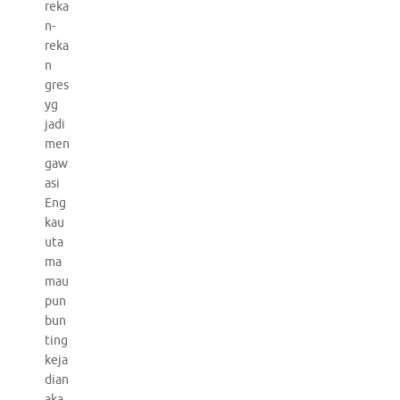
reka
n-
reka
n
gres
yg
jadi
men
gaw
asi
Eng
kau
uta
ma
mau
pun
bun
ting
keja
dian
aka