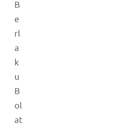
B
e
rl
a
k
u
B
ol
at