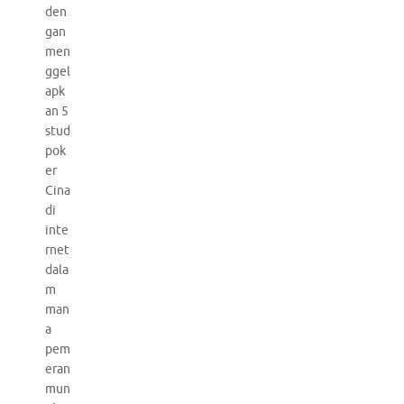
den
gan
men
ggel
apk
an 5
stud
pok
er
Cina
di
inte
rnet
dala
m
man
a
pem
eran
mun