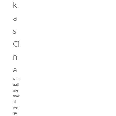
k
a
s
Ci
n
a
Kec
uali
me
mak
ai,
war
ga