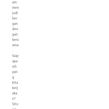
am
men
judi
ber
gan
den
gan
bers
ama
.
Siap
apa
sih
yan
g
kita
kerj
aka
n?
Situ