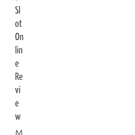
Sl
ot
On
lin
e
Re
vi
e
w
M