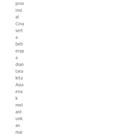
prov
insi
al
Cina
sert
a
beb
erap
a
dian
tara
kita
Asia
ena
k
mel
ant
unk
an
mai