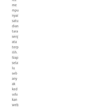
me
mpu
nyai
satu
dian
tara
senj
ata
terp
ilih.
Siap
sela
lu
seb
any
ak
ked
udu
kan
web