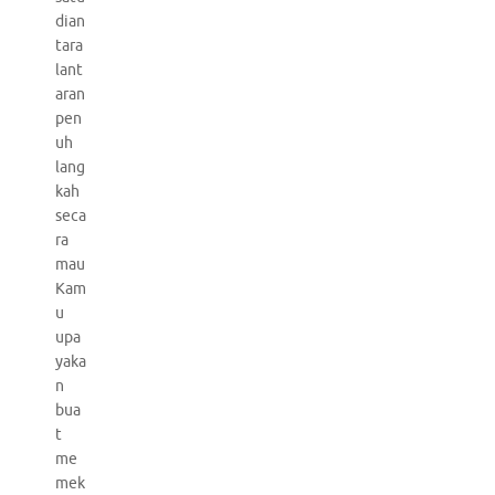
dian
tara
lant
aran
pen
uh
lang
kah
seca
ra
mau
Kam
u
upa
yaka
n
bua
t
me
mek