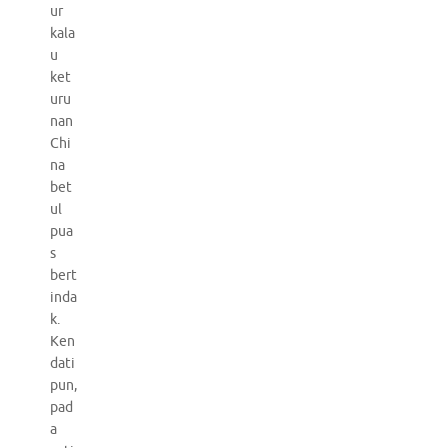
ur
kala
u
ket
uru
nan
Chi
na
bet
ul
pua
s
bert
inda
k.
Ken
dati
pun,
pad
a