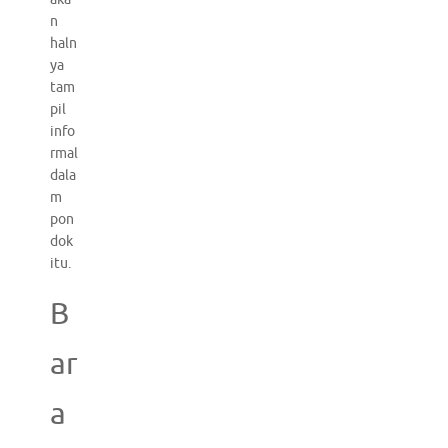
n
haln
ya
tam
pil
info
rmal
dala
m
pon
dok
itu.
B
ar
a